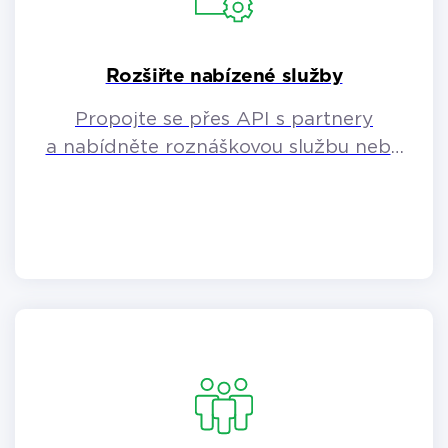
Rozšiřte nabízené služby
Propojte se přes API s partnery
a nabídněte roznáškovou službu nebo
prodeje přes e-shop.