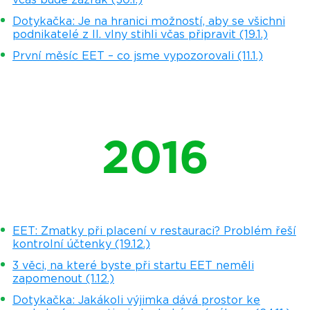
Dotykačka: Je na hranici možností, aby se všichni
podnikatelé z II. vlny stihli včas připravit (19.1.)
První měsíc EET – co jsme vypozorovali (11.1.)
2016
EET: Zmatky při placení v restauraci? Problém řeší
kontrolní účtenky (19.12.)
3 věci, na které byste při startu EET neměli
zapomenout (1.12.)
Dotykačka: Jakákoli výjimka dává prostor ke