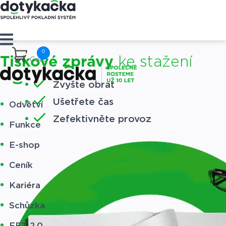
Tiskové zprávy
ke stažení
Cart
Zvyšte obrat
Ušetřete čas
Odvětví
Zefektivněte provoz
Funkce
E-shop
Ceník
Kariéra
Schůzka
EET 2.0