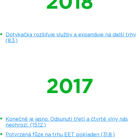
2018
Dotykačka rozšiřuje služby a expanduje na další trhy
(8.3.)
2017
Konečně je jasno. Odsunutí třetí a čtvrté vlny nás
neohrozí. (15.12.)
Potvrzená fůze na trhu EET pokladen (31.8.)