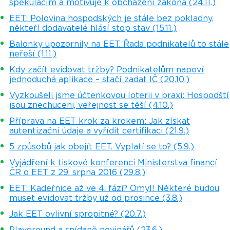
spekulacím a motivuje k obcházení zákona (24.11.)
EET: Polovina hospodských je stále bez pokladny,
někteří dodavatelé hlásí stop stav (15.11.)
Balonky upozornily na EET. Řada podnikatelů to stále
neřeší (1.11.)
Kdy začít evidovat tržby? Podnikatelům napoví
jednoduchá aplikace – stačí zadat IČ (20.10.)
Vyzkoušeli jsme účtenkovou loterii v praxi: Hospodští
jsou znechuceni, veřejnost se těší (4.10.)
Příprava na EET krok za krokem: Jak získat
autentizační údaje a vyřídit certifikaci (21.9.)
5 způsobů jak obejít EET. Vyplatí se to? (5.9.)
Vyjádření k tiskové konferenci Ministerstva financí
ČR o EET z 29. srpna 2016 (29.8.)
EET: Kadeřnice až ve 4. fázi? Omyl! Některé budou
muset evidovat tržby už od prosince (3.8.)
Jak EET ovlivní spropitné? (20.7.)
Playground a snídaně novinářů (23.6.)