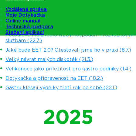
2026
Vzdálená správa
Moje Dotykačka
Online manuál
Technická podpora
Stažení aplikací
Fotbalové MS zvedlo tržby hospodám i rozvážkovým
službám (22.7.)
Jaké bude EET 2.0? Otestovali jsme ho v praxi (8.7.)
Velký návrat malých diskoték (21.5.)
Velikonoce jako příležitost pro gastro podniky (1.4.)
Dotykačka a připravenost na EET (18.2.)
Gastru klesají výdělky třetí rok po sobě (22.1.)
2025