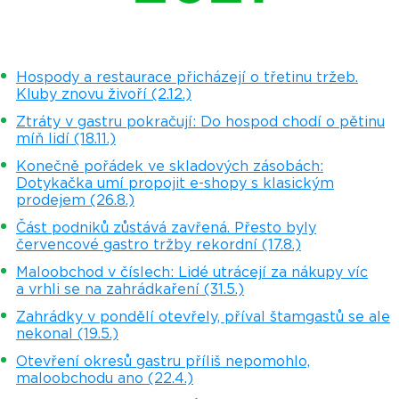
Hospody a restaurace přicházejí o třetinu tržeb.
Kluby znovu živoří (2.12.)
Ztráty v gastru pokračují: Do hospod chodí o pětinu
míň lidí (18.11.)
Konečně pořádek ve skladových zásobách:
Dotykačka umí propojit e-shopy s klasickým
prodejem (26.8.)
Část podniků zůstává zavřená. Přesto byly
červencové gastro tržby rekordní (17.8.)
Maloobchod v číslech: Lidé utrácejí za nákupy víc
a vrhli se na zahrádkaření (31.5.)
Zahrádky v pondělí otevřely, příval štamgastů se ale
nekonal (19.5.)
Otevření okresů gastru příliš nepomohlo,
maloobchodu ano (22.4.)