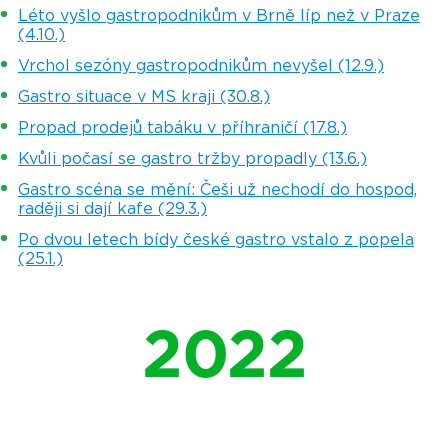
Léto vyšlo gastropodnikům v Brně líp než v Praze
(4.10.)
Vrchol sezóny gastropodnikům nevyšel (12.9.)
Gastro situace v MS kraji (30.8.)
Propad prodejů tabáku v příhraničí (17.8.)
Kvůli počasí se gastro tržby propadly (13.6.)
Gastro scéna se mění: Češi už nechodí do hospod,
raději si dají kafe (29.3.)
Po dvou letech bídy české gastro vstalo z popela
(25.1.)
2022