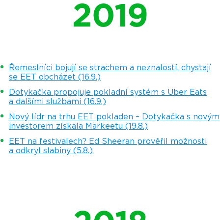
2019
Řemeslníci bojují se strachem a neznalostí, chystají
se EET obcházet (16.9.)
Dotykačka propojuje pokladní systém s Uber Eats
a dalšími službami (16.9.)
Nový lídr na trhu EET pokladen – Dotykačka s novým
investorem získala Markeetu (19.8.)
EET na festivalech? Ed Sheeran prověřil možnosti
a odkryl slabiny (5.8.)