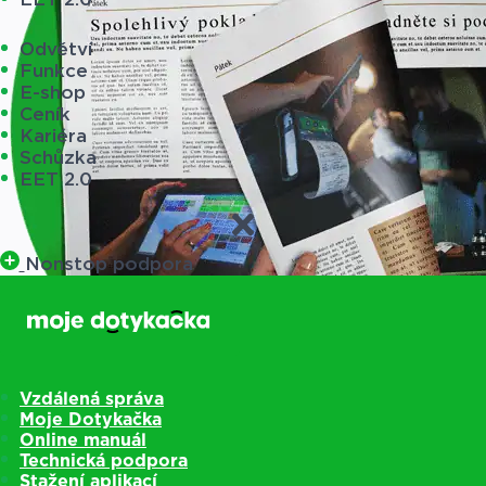
Odvětví
Funkce
E-shop
Ceník
Kariéra
Schůzka
EET 2.0
Nonstop podpora
Vzdálená správa
Moje Dotykačka
Online manuál
Technická podpora
Stažení aplikací