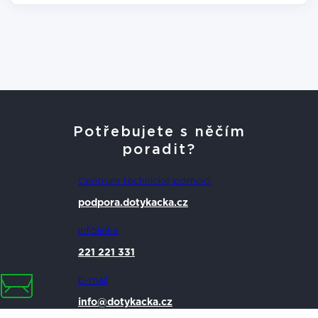
Potřebujete s něčím
poradit?
Centrum technické pomoci
podpora.dotykacka.cz
Infolinka
221 221 331
E-mail
info@dotykacka.cz