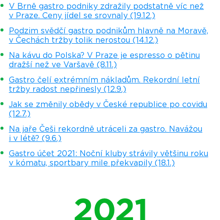
V Brně gastro podniky zdražily podstatně víc než
v Praze. Ceny jídel se srovnaly (19.12.)
Podzim svědčí gastro podnikům hlavně na Moravě,
v Čechách tržby tolik nerostou (14.12.)
Na kávu do Polska? V Praze je espresso o pětinu
dražší než ve Varšavě (8.11.)
Gastro čelí extrémním nákladům. Rekordní letní
tržby radost nepřinesly (12.9.)
Jak se změnily obědy v České republice po covidu
(12.7.)
Na jaře Češi rekordně utráceli za gastro. Navážou
i v létě? (9.6.)
Gastro účet 2021: Noční kluby strávily většinu roku
v kómatu, sportbary mile překvapily (18.1.)
2021