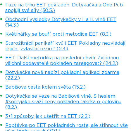
Fúze na trhu EET pokladen: Dotykačka a One Pub
spojují své síly (30.5.)
Obchodní výsledky Dotykačky v I. a II. vlně EET
(14.3.)
Květinářky se bouří proti metodice EET (8.3.)
Starožitnícii panikaří kvůli EET. Pokladny nezvládají
jejich „zvláštní režim“ (2.3.)
EET: Další metodika na poslední chvíli. Zvládnou
všichni dodavatelé pokladen zareagovat? (24.2.)
Dotykačka nově nabízí pokladní aplikaci zdarma
(22.2.)
Babišova cesta kolem světa (15.2.)
Dotykačka se veze na Babišově vlně. S heslem
#sorryjako sráží ceny pokladen takřka o polovinu
(8.2.)
3+1 způsoby, jak ušetřit na EET (2.2.)
Poptávka po EET pokladnách roste, ale stihnout vše
včas bude zázrak (30.1.)