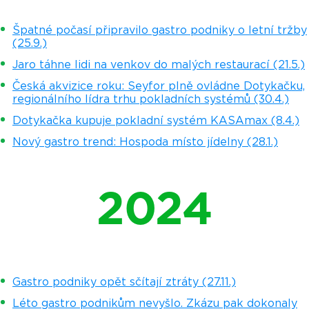
Špatné počasí připravilo gastro podniky o letní tržby
(25.9.)
Jaro táhne lidi na venkov do malých restaurací (21.5.)
Česká akvizice roku: Seyfor plně ovládne Dotykačku,
regionálního lídra trhu pokladních systémů (30.4.)
Dotykačka kupuje pokladní systém KASAmax (8.4.)
Nový gastro trend: Hospoda místo jídelny (28.1.)
2024
Gastro podniky opět sčítají ztráty (27.11.)
Léto gastro podnikům nevyšlo. Zkázu pak dokonaly