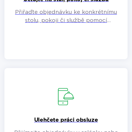
Přiřaďte objednávku ke konkrétnímu
stolu, pokoji či službě pomocí
parkování účtů.
Ulehčete práci obsluze