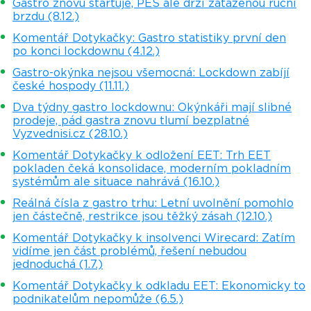
Gastro znovu startuje, PES ale drží zataženou ruční
brzdu (8.12.)
Komentář Dotykačky: Gastro statistiky první den
po konci lockdownu (4.12.)
Gastro-okýnka nejsou všemocná: Lockdown zabíjí
české hospody (11.11.)
Dva týdny gastro lockdownu: Okýnkáři mají slibné
prodeje, pád gastra znovu tlumí bezplatné
Vyzvednisi.cz (28.10.)
Komentář Dotykačky k odložení EET: Trh EET
pokladen čeká konsolidace, moderním pokladním
systémům ale situace nahrává (16.10.)
Reálná čísla z gastro trhu: Letní uvolnění pomohlo
jen částečně, restrikce jsou těžký zásah (12.10.)
Komentář Dotykačky k insolvenci Wirecard: Zatím
vidíme jen část problémů, řešení nebudou
jednoduchá (1.7.)
Komentář Dotykačky k odkladu EET: Ekonomicky to
podnikatelům nepomůže (6.5.)