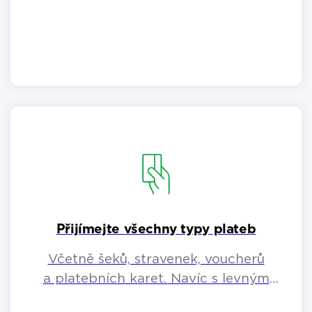
či naopak.
Přijímejte všechny typy plateb
Včetně šeků, stravenek, voucherů
a platebních karet. Navíc s levným
platebním terminálem.