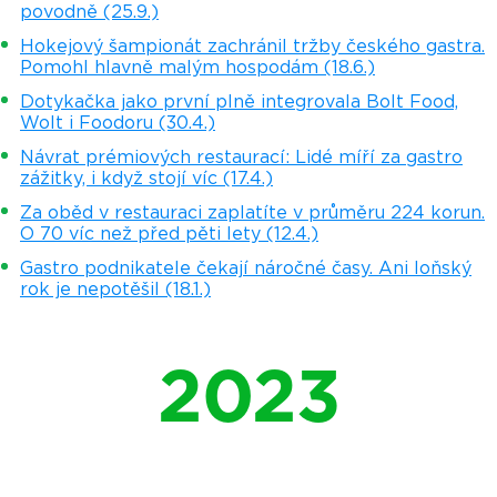
povodně (25.9.)
Hokejový šampionát zachránil tržby českého gastra.
Pomohl hlavně malým hospodám (18.6.)
Dotykačka jako první plně integrovala Bolt Food,
Wolt i Foodoru (30.4.)
Návrat prémiových restaurací: Lidé míří za gastro
zážitky, i když stojí víc (17.4.)
Za oběd v restauraci zaplatíte v průměru 224 korun.
O 70 víc než před pěti lety (12.4.)
Gastro podnikatele čekají náročné časy. Ani loňský
rok je nepotěšil (18.1.)
2023