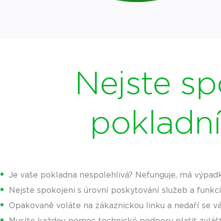
Nejste sp
pokladn
Je vaše pokladna nespolehlivá? Nefunguje, má výpad
Nejste spokojeni s úrovní poskytování služeb a funkc
Opakovaně voláte na zákaznickou linku a nedaří se 
Musíte každou pomoc technické podpory platit zvláš