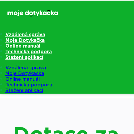
Vzdálená správa
Moje Dotykačka
Online manuál
Technická podpora
Stažení aplikací
Vzdálená správa
Moje Dotykačka
Online manuál
Technická podpora
Stažení aplikací