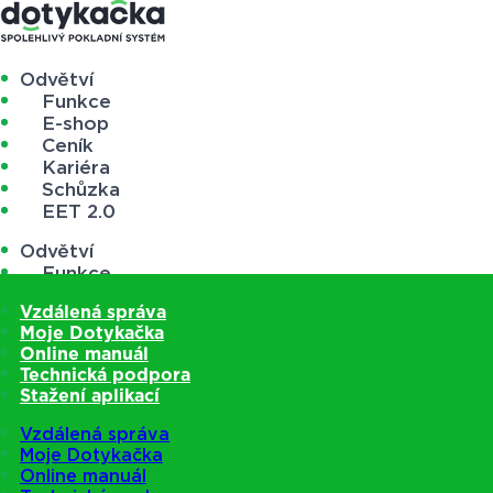
Odvětví
Funkce
E-shop
Ceník
Kariéra
Schůzka
EET 2.0
Odvětví
Funkce
E-shop
Vzdálená správa
Ceník
Moje Dotykačka
Kariéra
Online manuál
Schůzka
Technická podpora
EET 2.0
Stažení aplikací
Vzdálená správa
Moje Dotykačka
Online manuál