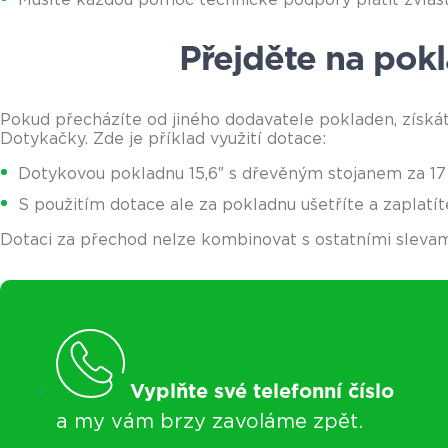
Přejděte na pok
Pokud přecházíte od jiného dodavatele pokladen, získá
Dotykačky. Zde je příklad využití dotace:
Dotykovou pokladnu 15,6″ s dřevěným stojanem za 17
S použitím dotace ale za pokladnu ušetříte a zaplatít
Dotaci za přechod nelze kombinovat s ostatními slevami
Vyplňte své telefonní číslo
a my vám brzy zavoláme zpět.