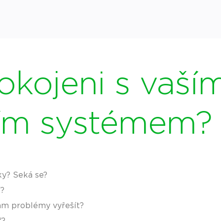
okojeni s vaší
ím systémem?
ky? Seká se?
í?
vám problémy vyřešít?
ť?