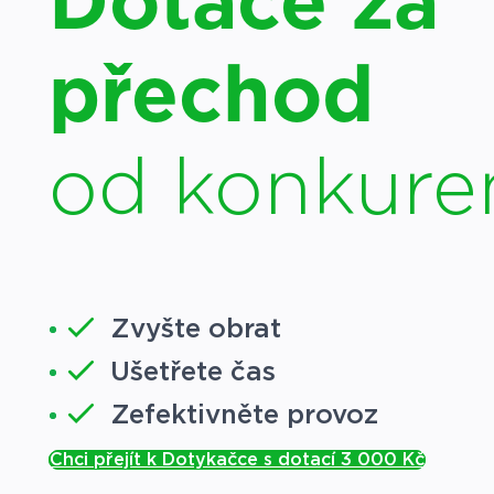
Dotace za
přechod
od konkure
Zvyšte obrat
Ušetřete čas
Zefektivněte provoz
Chci přejít k Dotykačce s dotací 3 000 Kč