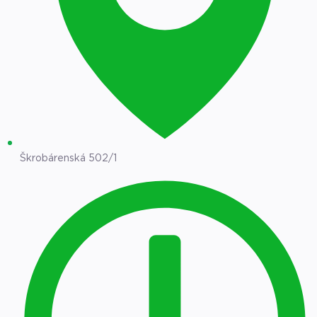
Škrobárenská 502/1