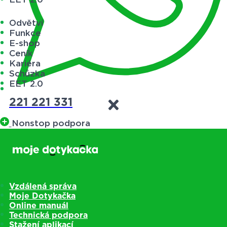
Odvětví
Funkce
E-shop
Ceník
Kariéra
Schůzka
EET 2.0
221 221 331
Nonstop podpora
VOLBA 1
Stávající zákazníci – technická podpora
NONSTOP
Vzdálená správa
Moje Dotykačka
Pro rychlé odbavení požadavku si
Online manuál
Technická podpora
připravte vaše IČ.
Stažení aplikací