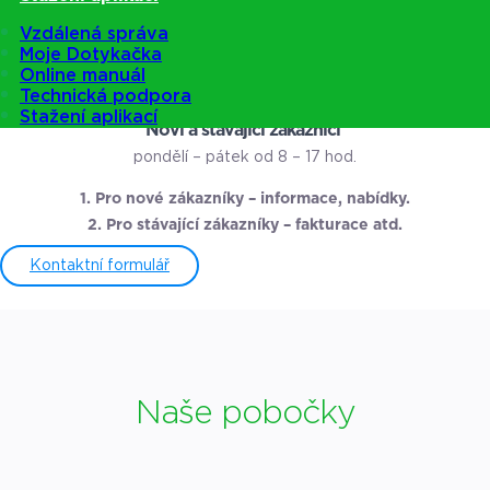
Vzdálená správa
Moje Dotykačka
VOLBA 2
Online manuál
Technická podpora
Stažení aplikací
Noví a stávající zákazníci
pondělí – pátek od 8 – 17 hod.
1. Pro nové zákazníky – informace, nabídky.
2. Pro stávající zákazníky – fakturace atd.
Kontaktní formulář
Naše pobočky