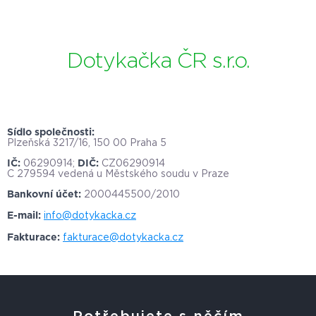
Dotykačka ČR s.r.o.
Sídlo společnosti:
Plzeňská 3217/16, 150 00 Praha 5
IČ:
06290914;
DIČ:
CZ06290914
C 279594 vedená u Městského soudu v Praze
Bankovní účet:
2000445500/2010
E-mail:
info@dotykacka.cz
Fakturace:
fakturace@dotykacka.cz