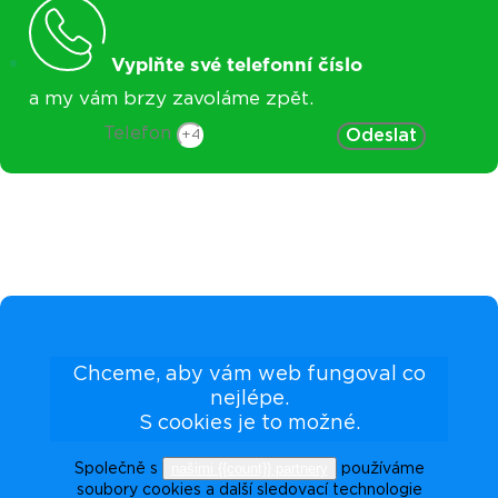
Vyplňte své telefonní číslo
a my vám brzy zavoláme zpět.
Telefon
Odeslat
Chceme, aby vám web fungoval co
nejlépe.
S cookies je to možné.
našimi {{count}} partnery
Společně s
používáme
soubory cookies a další sledovací technologie