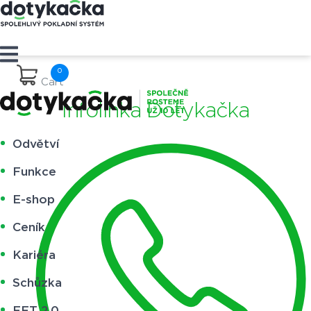
Cart
Infolinka Dotykačka
Odvětví
Funkce
E-shop
Ceník
Kariéra
Schůzka
EET 2.0