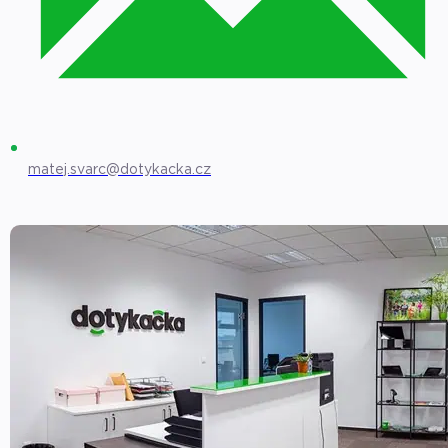
matej.svarc@dotykacka.cz