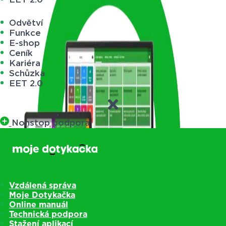
Odvětví
Funkce
E-shop
Ceník
Kariéra
Schůzka
EET 2.0
Nonstop podpora
Vzdálená správa
Moje Dotykačka
Online manuál
Technická podpora
Stažení aplikací