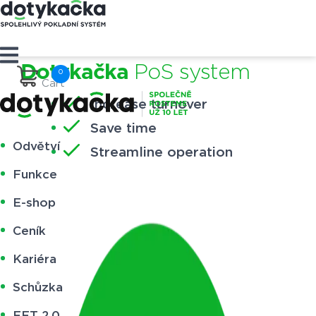
Dotykačka
PoS system
Cart
Increase turnover
Save time
Odvětví
Streamline operation
Funkce
E-shop
Ceník
Kariéra
Schůzka
EET 2.0