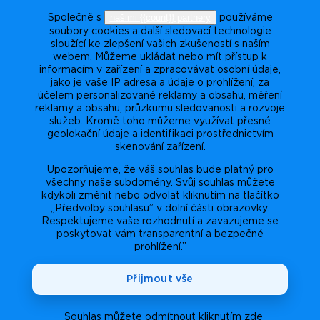
našimi {{count}} partnery
Společně s
používáme
soubory cookies a další sledovací technologie
sloužící ke zlepšení vašich zkušeností s naším
webem. Můžeme ukládat nebo mít přístup k
informacím v zařízení a zpracovávat osobní údaje,
jako je vaše IP adresa a údaje o prohlížení, za
účelem personalizované reklamy a obsahu, měření
reklamy a obsahu, průzkumu sledovanosti a rozvoje
služeb. Kromě toho můžeme využívat přesné
geolokační údaje a identifikaci prostřednictvím
skenování zařízení.
Upozorňujeme, že váš souhlas bude platný pro
všechny naše subdomény. Svůj souhlas můžete
kdykoli změnit nebo odvolat kliknutím na tlačítko
„Předvolby souhlasu” v dolní části obrazovky.
Respektujeme vaše rozhodnutí a zavazujeme se
poskytovat vám transparentní a bezpečné
prohlížení.”
Přijmout vše
Souhlas můžete odmítnout kliknutím zde