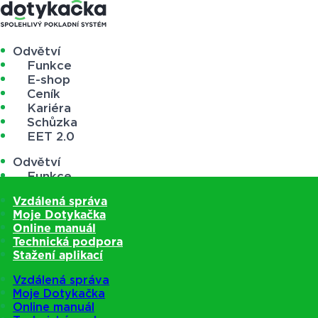
Odvětví
Funkce
E-shop
Ceník
Kariéra
Schůzka
EET 2.0
Odvětví
Funkce
E-shop
Vzdálená správa
Ceník
Moje Dotykačka
Kariéra
Online manuál
Schůzka
Technická podpora
EET 2.0
Stažení aplikací
Vzdálená správa
Moje Dotykačka
Online manuál