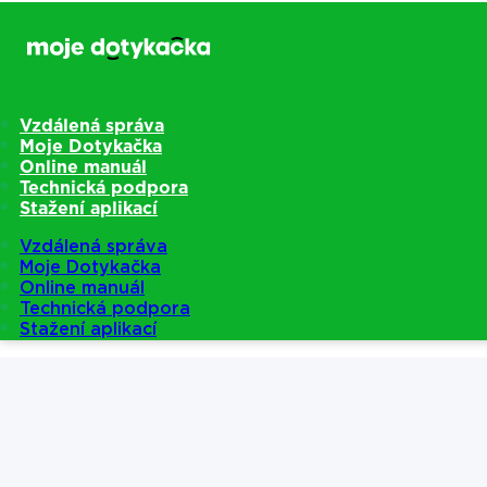
Vzdálená správa
Moje Dotykačka
Online manuál
Technická podpora
Stažení aplikací
Vzdálená správa
Moje Dotykačka
Online manuál
Technická podpora
Stažení aplikací