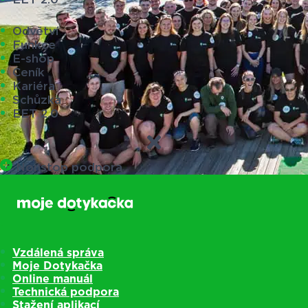
Odvětví
Funkce
E-shop
Ceník
Kariéra
Schůzka
EET 2.0
Nonstop podpora
Vzdálená správa
Moje Dotykačka
Online manuál
Technická podpora
Stažení aplikací