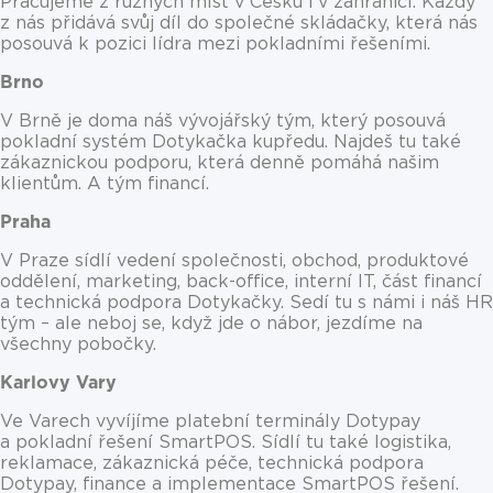
Pracujeme z různých míst v Česku i v zahraničí. Každý
z nás přidává svůj díl do společné skládačky, která nás
posouvá k pozici lídra mezi pokladními řešeními.
Brno
V Brně je doma náš vývojářský tým, který posouvá
pokladní systém Dotykačka kupředu. Najdeš tu také
zákaznickou podporu, která denně pomáhá našim
klientům. A tým financí.
Praha
V Praze sídlí vedení společnosti, obchod, produktové
oddělení, marketing, back-office, interní IT, část financí
a technická podpora Dotykačky. Sedí tu s námi i náš HR
tým – ale neboj se, když jde o nábor, jezdíme na
všechny pobočky.
Karlovy Vary
Ve Varech vyvíjíme platební terminály Dotypay
a pokladní řešení SmartPOS. Sídlí tu také logistika,
reklamace, zákaznická péče, technická podpora
Dotypay, finance a implementace SmartPOS řešení.