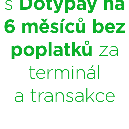
s
Dotypay na
6 měsíců bez
poplatků
za
terminál
a transakce