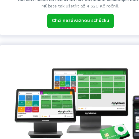
tím větší slevu na licenci od nás dostanete následující měsí
Můžete tak ušetřit až 4 320 Kč ročně.
Chci nezávaznou schůzku