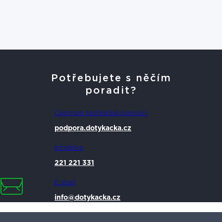
Potřebujete s něčím
poradit?
Centrum technické pomoci
podpora.dotykacka.cz
Infolinka
221 221 331
E-mail
info@dotykacka.cz