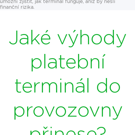
umožní zjistit, jak terminál funguje, aniž by nesli
finanční rizika.
Jaké výhody
platební
terminál do
provozovny
přinese?