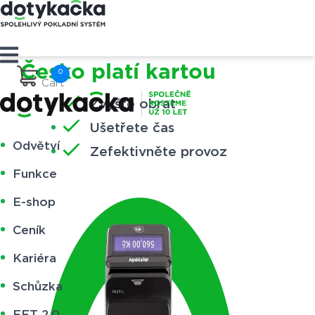
Česko platí kartou
Cart
Zvyšte obrat
Ušetřete čas
Odvětví
Zefektivněte provoz
Funkce
E-shop
Ceník
Kariéra
Schůzka
EET 2.0