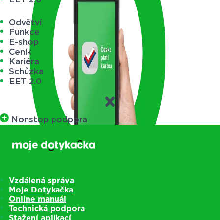
Odvětví
Funkce
E-shop
Ceník
Kariéra
Schůzka
EET 2.0
Nonstop podpora
Vzdálená správa
Moje Dotykačka
Online manuál
Technická podpora
Stažení aplikací