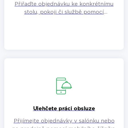
Přiřaďte objednávku ke konkrétnímu
stolu, pokoji či službě pomocí
parkování účtů.
Ulehčete práci obsluze
Přijímejte objednávky v salónku nebo