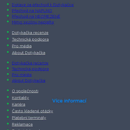
Dotace za přechod k Dotykačce
Přechod na NAPLNO
Přechod na NEOMEZENĚ
Mimo sezónu neplaťte
Dotykačka recenze
Technická podpora
Pro média
About Dotykačka
Dotykačka recenze
Technická podpora
Pro média
About Dotykačka
O společnosti
Kontakty
Více informací
Více informací
Více informací
Více informací
Více informací
Více informací
Více informací
Více informací
Kariéra
Často kladené otázky
Platební terminály
Reklamace