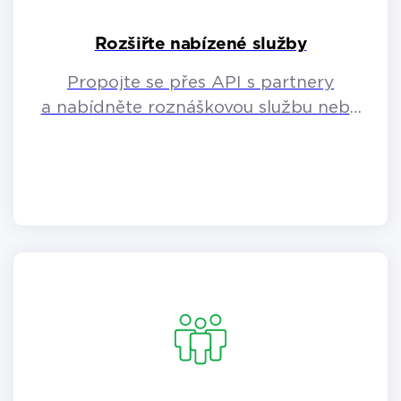
Rozšiřte nabízené služby
Propojte se přes API s partnery
a nabídněte roznáškovou službu nebo
prodeje přes e-shop.