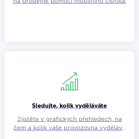
na prodejně pomocí mobilního číšníka.
Sledujte, kolik vyděláváte
Zjistěte v grafických přehledech, na
čem a kolik vaše provozovna vydělává
či naopak.