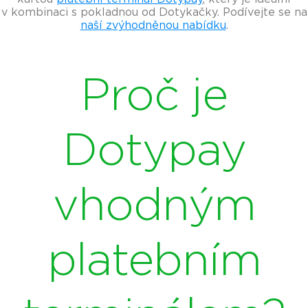
v kombinaci s pokladnou od Dotykačky. Podívejte se na
naší zvýhodněnou nabídku
.
Proč je
Dotypay
vhodným
platebním