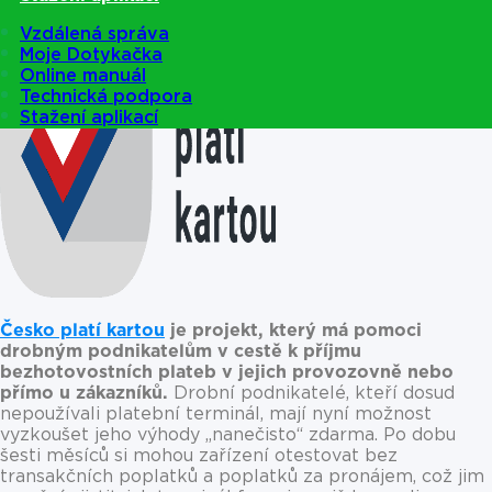
Vzdálená správa
Moje Dotykačka
Online manuál
Technická podpora
Stažení aplikací
Česko platí kartou
je projekt, který má pomoci
drobným podnikatelům v cestě k příjmu
bezhotovostních plateb v jejich provozovně nebo
přímo u zákazníků.
Drobní podnikatelé, kteří dosud
nepoužívali platební terminál, mají nyní možnost
vyzkoušet jeho výhody „nanečisto“ zdarma. Po dobu
šesti měsíců si mohou zařízení otestovat bez
transakčních poplatků a poplatků za pronájem, což jim