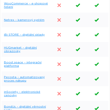
WooCommerce – e-shopové
řešení
Netrex – kamerový systém
iBi STORE – digitální sklady
HUGmarket – digitální
obrazovky
Boost.space – integrační
platforma
Pecosta – automatizovaný
proces nákupu
inSociety – elektronické
cenovky
BondUs – digitální věrnostní