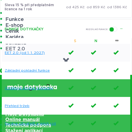
Sleva 15 % při předplatném
od 425 Kč
od 859 Kč
od 1386 Kč
licence na 1 rok
Odvětví
Funkce
E-shop
FUNKCE DOTYKAČKY
Ceník
Kariéra
∞
S
N
Schůzka
EET 2.0
EET 2.0 (od 1. 1. 2027)
Základní pokladní funkce
Nonstop podpora
Vzdálená správa pokladny
Přehled tržeb
Vzdálená správa
Moje Dotykačka
Online manuál
Správa uživatelů a jejich rolí
Technická podpora
Stažení aplikací