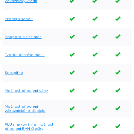
Zákaznický kredit
Prodej s sebou
Podpora cizích měn
Tvorba denního menu
Spropitné
Možnost připojení váhy
Možnost připojení
zákaznického displeje
PLU markování a možnost
připojení EAN čtečky