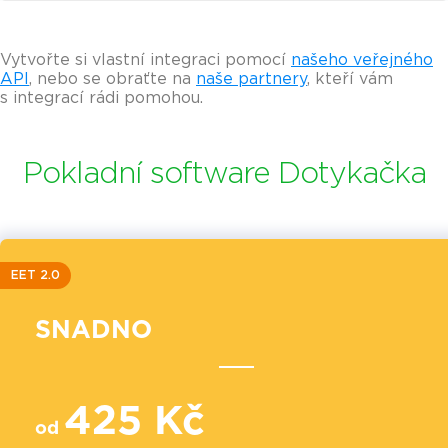
Vytvořte si vlastní integraci pomocí
našeho veřejného
API
, nebo se obraťte na
naše partnery
, kteří vám
s integrací rádi pomohou.
Pokladní software Dotykačka
EET 2.0
SNADNO
425 Kč
od