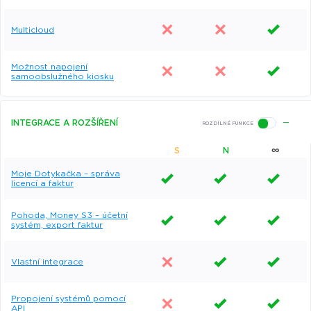
Multicloud
Možnost napojení
samoobslužného kiosku
INTEGRACE A ROZŠÍŘENÍ
∞
S
N
Moje Dotykačka – správa
licencí a faktur
Pohoda, Money S3 – účetní
systém, export faktur
Vlastní integrace
Propojení systémů pomocí
API