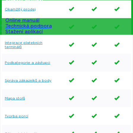
Vzdálená správa
Okamžitý prodej
Moje Dotykačka
Online manuál
Technická podpora
Virtuální asistentka Doty
Stažení aplikací
Integrace platebních
terminálů
Podkategorie a zástupci
Správa zákazníků a body
Mapa stolů
Tvorba porcí