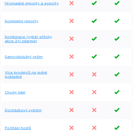
Hromadné importy a exporty
Kompletní reporty
Kombinace (výběr přílohy,
akce 2+1 zdarma)
Samoobslužný režim
Více prodejců na jedné
pokladně
Chody jídel
Docházkový systém
Počítání hostů