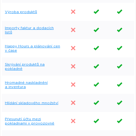
Výroba produktů
Importy faktur a dodacích
listů
Happy Hours a plánování cen
v čase
Skrývání produktů na
pokladně
Hromadné naskladnění
a inventura
Hlídání skladového množství
Přesunutí účtu mezi
pokladnami v provozovně