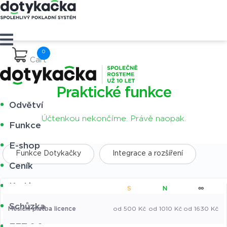
Cart
Praktické funkce
Odvětví
Účtenkou nekončíme. Právě naopak.
Funkce
E-shop
Funkce Dotykačky
Integrace a rozšíření
Ceník
Kariéra
∞
S
N
Schůzka
Měsíční platba licence
od 500 Kč
od 1010 Kč
od 1630 Kč
EET 2.0