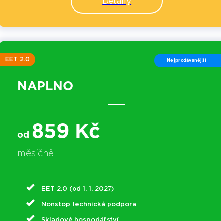
Detaily
EET 2.0
Nejprodávanější
NAPLNO
859 Kč
od
měsíčně
EET 2.0 (od 1. 1. 2027)
Nonstop technická podpora
Skladové hospodářství