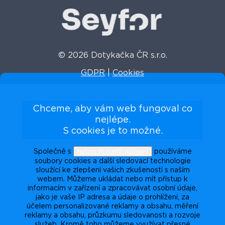
© 2026 Dotykačka ČR s.r.o.
GDPR
|
Cookies
Chceme, aby vám web fungoval co
nejlépe.
S cookies je to možné.
našimi {{count}} partnery
Společně s
používáme
soubory cookies a další sledovací technologie
sloužící ke zlepšení vašich zkušeností s naším
webem. Můžeme ukládat nebo mít přístup k
informacím v zařízení a zpracovávat osobní údaje,
jako je vaše IP adresa a údaje o prohlížení, za
účelem personalizované reklamy a obsahu, měření
reklamy a obsahu, průzkumu sledovanosti a rozvoje
služeb. Kromě toho můžeme využívat přesné