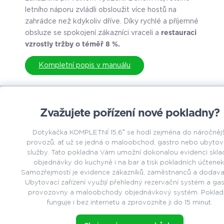
letního náporu zvládli obsloužit více hostů na
zahrádce než kdykoliv dříve. Díky rychlé a příjemné
obsluze se spokojení zákazníci vraceli a
restauraci
vzrostly tržby o téměř 8 %.
Kompletní popis v manuálu
Zvažujete pořízení nové pokladny?
Dotykačka KOMPLETNÍ 15,6″ se hodí zejména do náročnějš
provozů, ať už se jedná o maloobchod, gastro nebo ubytov
služby. Tato pokladna Vám umožní dokonalou evidenci skla
objednávky do kuchyně i na bar a tisk pokladních účtenek
Samozřejmostí je evidence zákazníků, zaměstnanců a dodavat
Ubytovací zařízení využijí přehledný rezervační systém a ga
provozovny a maloobchody objednávkový systém. Poklad
funguje i bez internetu a zprovozníte ji do 15 minut.