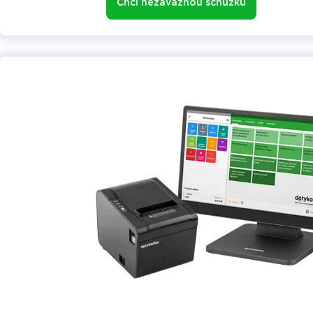
Chci nezávaznou schůzku