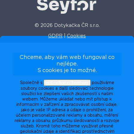
© 2026 Dotykačka ČR s.r.o.
GDPR
|
Cookies
Chceme, aby vám web fungoval co
nejlépe.
S cookies je to možné.
našimi {{count}} partnery
Společně s
používáme
soubory cookies a další sledovací technologie
sloužící ke zlepšení vašich zkušeností s naším
webem. Můžeme ukládat nebo mít přístup k
informacím v zařízení a zpracovávat osobní údaje,
jako je vaše IP adresa a údaje o prohlížení, za
účelem personalizované reklamy a obsahu, měření
reklamy a obsahu, průzkumu sledovanosti a rozvoje
služeb. Kromě toho můžeme využívat přesné
geolokační údaje a identifikaci prostřednictvím