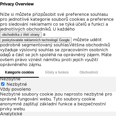
Privacy Overview
Níže si můžete přizpůsobit své preference souhlasu
pro jednotlivé kategorie souborů cookies a preference
pro sledování reklamami co se týká účelů a funkcí a
jednotlivých obchodníků. U každého
a
obchodníka z třetí strany
můžete udělit
poskytovatele reklamních technologií Google
podrobně segmentovaný souhlas.Většina obchodníků
vyžaduje výslovný souhlas se zpracováním osobních
údajů a část se jich spoléhá na oprávněný zájem. Máte
ovšem právo vznést námitku proti jejich využití
oprávněného zájmu.
Kategorie cookies
Účely a funkce
Obchodníci
Nezbytné
Nezbytné
Vždy povoleno
Nezbytné soubory cookie jsou naprosto nezbytné pro
správné fungování webu. Tyto soubory cookie
anonymně zajišťují základní funkce a bezpečnostní
prvky webu.
Analytické