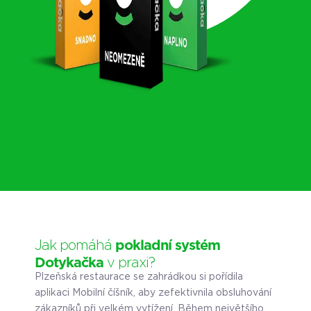
Jak pomáhá
pokladní systém
Dotykačka
v praxi?
Plzeňská restaurace se zahrádkou si pořídila
aplikaci Mobilní číšník, aby zefektivnila obsluhování
zákazníků při velkém vytížení. Během největšího