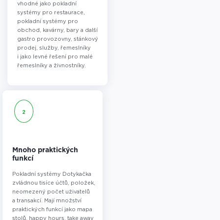
vhodné jako pokladní
systémy pro restaurace,
pokladní systémy pro
obchod, kavárny, bary a další
gastro provozovny, stánkový
prodej, služby, řemeslníky
i jako levné řešení pro malé
řemeslníky a živnostníky.
2
Mnoho praktických
funkcí
Pokladní systémy Dotykačka
zvládnou tisíce účtů, položek,
neomezený počet uživatelů
a transakcí. Mají množství
praktických funkcí jako mapa
stolů, happy hours, take away