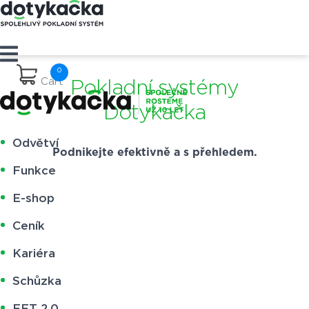
Cart
Pokladní systémy
Dotykačka
Odvětví
Podnikejte efektivně a s přehledem.
Funkce
E-shop
Ceník
Kariéra
Schůzka
EET 2.0