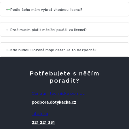
+
−
Podle čeho mám vybrat vhodnou licenci?
+
−
Proč musím platit měsíční paušál za licenci?
+
−
Kde budou uložená moje data? Je to bezpečné?
Potřebujete s něčím
poradit?
Centrum technické pomoci
podpora.dotykacka.cz
Infolinka
221 221 331