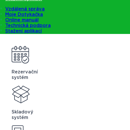
Vzdálená správa
Moje Dotykačka
Online manuál
Technická podpora
Stažení aplikací
Rezervační
systém
Skladový
systém