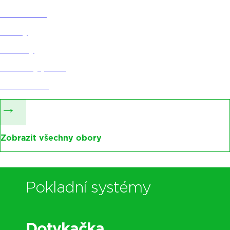
Restaurace
Služby
Kavárny
Stánkový prodej
Kadeřnictví
→
Zobrazit všechny obory
Pokladní systémy
Dotykačka