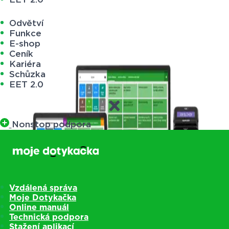
Odvětví
Funkce
E-shop
Ceník
Kariéra
Schůzka
EET 2.0
Nonstop podpora
Vzdálená správa
Moje Dotykačka
Online manuál
Technická podpora
Stažení aplikací