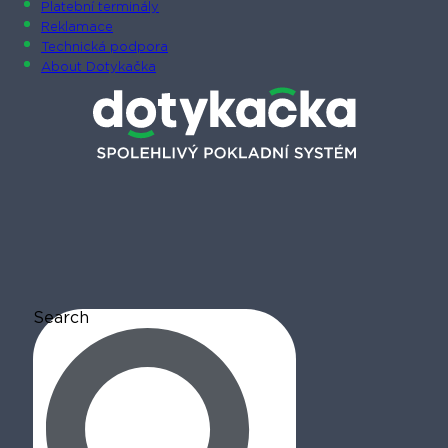
Platební terminály
Reklamace
Technická podpora
About Dotykačka
Search