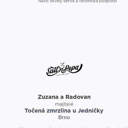
Navíc skvělý servis a technická podpora!“
Zuzana a Radovan
majitelé
Točená zmrzlina u Jedničky
Brno