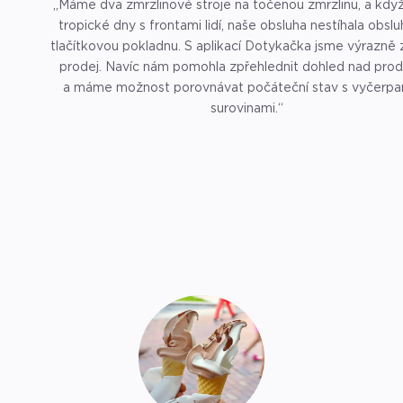
„Máme dva zmrzlinové stroje na točenou zmrzlinu, a když 
tropické dny s frontami lidí, naše obsluha nestíhala obsl
tlačítkovou pokladnu. S aplikací Dotykačka jsme výrazně zr
prodej. Navíc nám pomohla zpřehlednit dohled nad pro
a máme možnost porovnávat počáteční stav s vyčerpa
surovinami.“