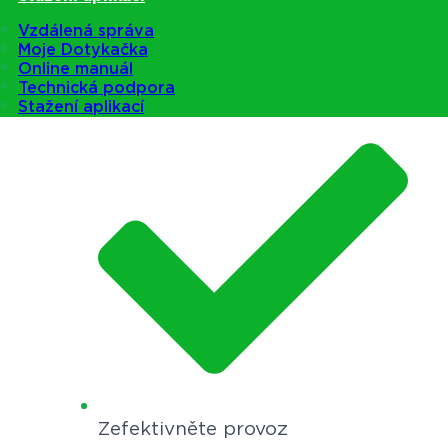
Vzdálená správa
Moje Dotykačka
Online manuál
Ušetřete čas
Technická podpora
Stažení aplikací
Zefektivněte provoz