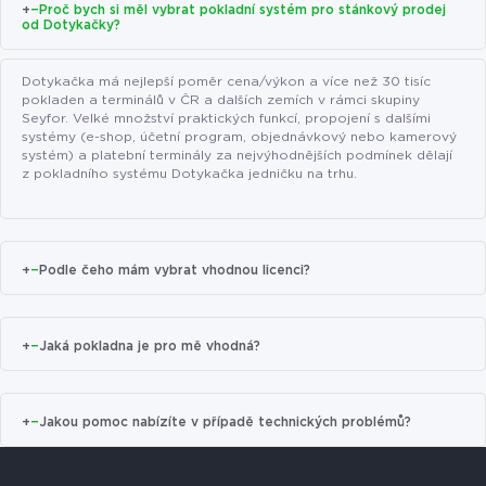
+
−
Proč bych si měl vybrat pokladní systém pro stánkový prodej
od Dotykačky?
Dotykačka má nejlepší poměr cena/výkon a více než 30 tisíc
pokladen a terminálů v ČR a dalších zemích v rámci skupiny
Seyfor. Velké množství praktických funkcí, propojení s dalšími
systémy (e-shop, účetní program, objednávkový nebo kamerový
systém) a platební terminály za nejvýhodnějších podmínek dělají
z pokladního systému Dotykačka jedničku na trhu.
+
−
Podle čeho mám vybrat vhodnou licenci?
+
−
Jaká pokladna je pro mě vhodná?
+
−
Jakou pomoc nabízíte v případě technických problémů?