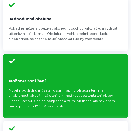
Jednoduchá obsluha
Pokladnu můžete používat jako jednoduchou kalkulačku a vydávat
účtenky na pár kliknutí. Obsluha je rychlá a velmi jednoduchá,
s pokladnou se snadno naučí pracovat i úplný začátečník.
Možnost rozšíření
Mobilní pokladnu můžete rozšířit např. o platební terminál
a nabídnout tak svým zákazníkům možnost bezkontaktní platby.
Placení kartou je nejen bezpečné a velmi oblíbené, ale navíc vám
může přinést o 12-18 % vyšší zisk.