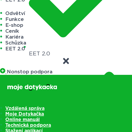
Odvětví
Funkce
E-shop
Ceník
Kariéra
Schůzka
EET 2.0
EET 2.0
Nonstop podpora
Vzdálená správa
Moje Dotykačka
Online manuál
Technická podpora
Stažení aplikací