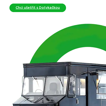
Chci ušetřit s Dotykačkou