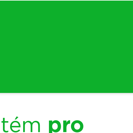
ystém
pro