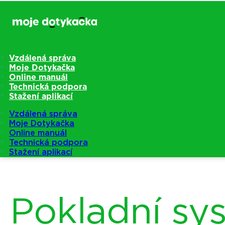
Vzdálená správa
Moje Dotykačka
Online manuál
Technická podpora
Stažení aplikací
Vzdálená správa
Moje Dotykačka
Online manuál
Technická podpora
Stažení aplikací
Pokladní s