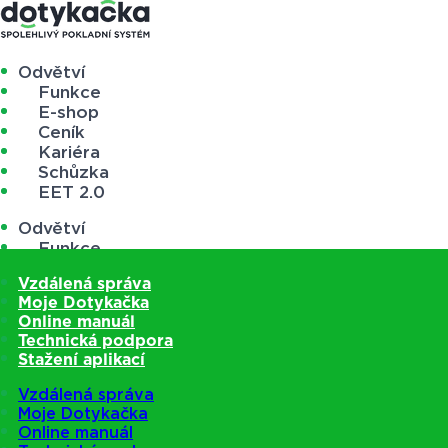
Odvětví
Funkce
E-shop
Ceník
Kariéra
Schůzka
EET 2.0
Odvětví
Funkce
E-shop
Vzdálená správa
Ceník
Moje Dotykačka
Kariéra
Online manuál
Schůzka
Technická podpora
EET 2.0
Stažení aplikací
Vzdálená správa
Moje Dotykačka
Online manuál