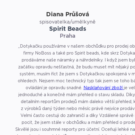
Diana Průšová
spisovatelka/umělkyně
Spirit Beads
Praha
„Dotykačku používáme v našem obchůdku pro prodej ob
firmy NoBoss a také pro Spirit beads, kde skrz Dotyk
prodáváme naše náramky a náhrdelníky. I když jsem byl
začátku opravdu nešťastná, že budu muset mít nějaký po
systém, musím říct že jsem s Dotykačkou spokojená v 
ohledech. Nejsem moc technický typ tak jsem se toho bál
ovládání je opravdu snadné.
Nasklaňování zboží
je ve
jednoduché a konečně mám přehled o stavu skladu. Díky
detailním reportům prodejů mám daleko větší přehled, 
z výrobků daný týden nebo měsíc právě nejvíce prodá
Velmi často cestuji do zahraničí a díky Vzdálené správ
pocit, že jsem stále v obchůdku a mám přehled o prode
Skvělé jsou i souhrnné reporty pro účetní. Oceňuji lehké n