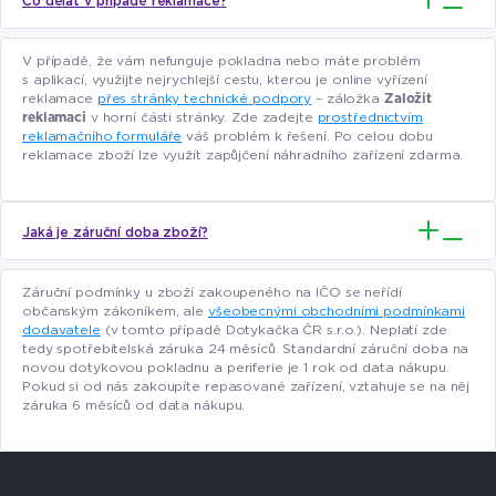
Co dělat v případě reklamace?
V případě, že vám nefunguje pokladna nebo máte problém
s aplikací, využijte nejrychlejší cestu, kterou je online vyřízení
reklamace
přes stránky technické podpory
– záložka
Založit
reklamaci
v horní části stránky. Zde zadejte
prostřednictvím
reklamačního formuláře
váš problém k řešení. Po celou dobu
reklamace zboží lze využít zapůjčení náhradního zařízení zdarma.
Jaká je záruční doba zboží?
Záruční podmínky u zboží zakoupeného na IČO se neřídí
občanským zákoníkem, ale
všeobecnými obchodními podmínkami
dodavatele
(v tomto případě Dotykačka ČR s.r.o.). Neplatí zde
tedy spotřebitelská záruka 24 měsíců. Standardní záruční doba na
novou dotykovou pokladnu a periferie je 1 rok od data nákupu.
Pokud si od nás zakoupíte repasované zařízení, vztahuje se na něj
záruka 6 měsíců od data nákupu.