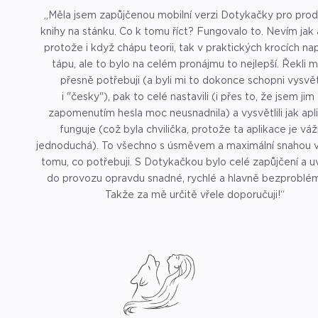
„Měla jsem zapůjčenou mobilní verzi Dotykačky pro pro
knihy na stánku. Co k tomu říct? Fungovalo to. Nevím jak 
protože i když chápu teorii, tak v praktických krocích na
tápu, ale to bylo na celém pronájmu to nejlepší. Řekli m
přesně potřebuji (a byli mi to dokonce schopni vysvět
i "česky"), pak to celé nastavili (i přes to, že jsem jim
zapomenutím hesla moc neusnadnila) a vysvětlili jak apl
funguje (což byla chvilička, protože ta aplikace je vá
jednoduchá). To všechno s úsměvem a maximální snahou vyhovět
tomu, co potřebuji. S Dotykačkou bylo celé zapůjčení a 
do provozu opravdu snadné, rychlé a hlavně bezproblé
Takže za mě určitě vřele doporučuji!“