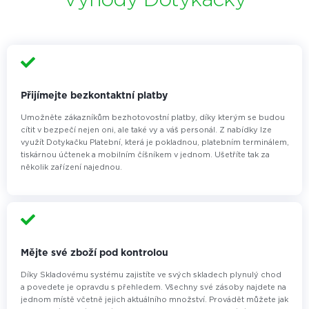
Výhody Dotykačky
Přijímejte bezkontaktní platby
Umožněte zákazníkům bezhotovostní platby, díky kterým se budou
cítit v bezpečí nejen oni, ale také vy a váš personál. Z nabídky lze
využít Dotykačku Platební, která je pokladnou, platebním terminálem,
tiskárnou účtenek a mobilním číšníkem v jednom. Ušetříte tak za
několik zařízení najednou.
Mějte své zboží pod kontrolou
Díky Skladovému systému zajistíte ve svých skladech plynulý chod
a povedete je opravdu s přehledem. Všechny své zásoby najdete na
jednom místě včetně jejich aktuálního množství. Provádět můžete jak