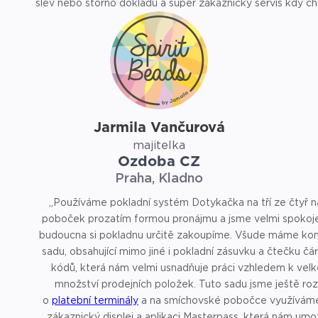
slev nebo storno dokladů a super zákaznický servis kdy ch
help lince jsou vždy velmi ochotní. Za mě musím pokladní
Dotykačka opravdu jen doporučit.“
Jarmila Vančurová
majitelka
Ozdoba CZ
Praha, Kladno
„Používáme pokladní systém Dotykačka na tří ze čtyř n
poboček prozatím formou pronájmu a jsme velmi spokoje
budoucna si pokladnu určitě zakoupíme. Všude máme ko
sadu, obsahující mimo jiné i pokladní zásuvku a čtečku č
kódů, která nám velmi usnadňuje práci vzhledem k vel
množství prodejních položek. Tuto sadu jsme ještě rozší
o
platební terminály
a na smíchovské pobočce využívám
zákaznický displej a aplikaci Masterpass, která nám umo