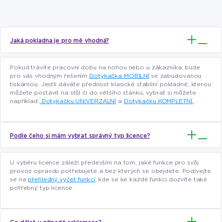
Jaká pokladna je pro mě vhodná?
Pokud trávíte pracovní dobu na nohou nebo u zákazníka, bude
pro vás vhodným řešením
Dotykačka MOBILNÍ
se zabudovanou
tiskárnou. Jestli dáváte přednost klasické stabilní pokladně, kterou
můžete postavit na stůl či do většího stánku, vybrat si můžete
například
Dotykačku UNIVERZÁLNÍ
a
Dotykačku KOMPLETNÍ.
Podle čeho si mám vybrat správný typ licence?
U výběru licence záleží především na tom, jaké funkce pro svůj
provoz opravdu potřebujete a bez kterých se obejdete. Podívejte
se na
přehledný výčet funkcí
, kde se ke každé funkci dozvíte také
potřebný typ licence.