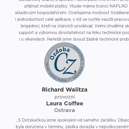
přijímat mobilní platby. Všude máme licenci NAPLNO
skladovým hospodářstvím. Oceňujeme možnost Vzdálené správy
i jednoduchost celé aplikace, s níž se rychle naučili pracova
brigádnici, kteří na stáncích prodávají. Velmi chválíme s
support a výbornou dovolatelnost na linku technické po
i o víkendech. Neřešili jsme dosud žádné technické prob
Zúčastnil jsem se i školení pro zákazníky zdarma a Dot
můžu opravdu vřele doporučit.“
Richard Walitza
provozní
Laura Coffee
Ostrava
„S Dotykačkou jsme spokojení od samého začátku. Obje
byla doručena v termínu, zásilka dorazila v nepoškozeném