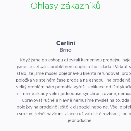
Ohlasy zákazníků
Carlini
Brno
Když jsme po eshopu otevírali kamennou prodejnu, naj
jsme se setkali s problémem duplicitního skladu. Párkrát
stalo, že jsme museli objednávku klienta refundovat, pro
položka ve stejném čase prodala na eshopu i na prodejně
velký problém nám pomohla vyřešit aplikace od Dotykačk
ní máme sklady velmi jednoduše synchronizované, nemus
upravovat ručně a hlavně nemusíme myslet na to, zda 
položky na prodejně ještě k dispozici nebo ne. Vše je př
a srozumitelné, navíc instalace i uživatelské rozhraní jsou
jednoduché.