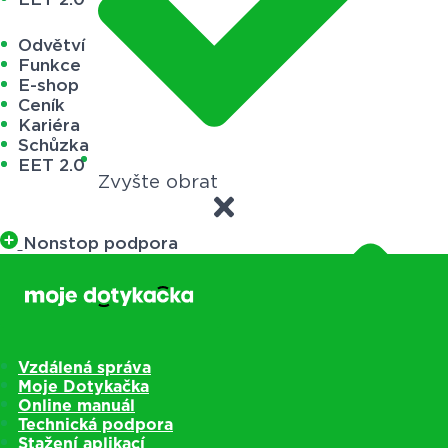
Odvětví
Funkce
E-shop
Ceník
Kariéra
Schůzka
EET 2.0
Zvyšte obrat
Nonstop podpora
Vzdálená správa
Moje Dotykačka
Online manuál
Technická podpora
Stažení aplikací