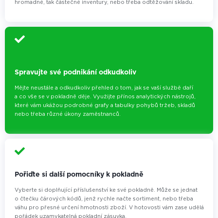
hromadné, tak částečné inventury, nebo třeba odtěžování skladu.
Spravujte své podnikání odkudkoliv
Mějte neustále a odkudkoliv přehled o tom, jak se vaší službě daří
a co vše se v pokladně děje. Využijte přínos analytických nástrojů,
které vám ukážou podrobné grafy a tabulky pohybů tržeb, skladů
nebo třeba různé úkony zaměstnanců.
Pořiďte si další pomocníky k pokladně
Vyberte si doplňující příslušenství ke své pokladně. Může se jednat
o čtečku čárových kódů, jenž rychle načte sortiment, nebo třeba
váhu pro přesné určení hmotnosti zboží. V hotovosti vám zase udělá
pořádek uzamykatelná pokladní zásuvka.