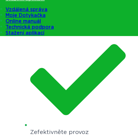
Vzdálená správa
Moje Dotykačka
Online manuál
Ušetřete čas
Technická podpora
Stažení aplikací
Zefektivněte provoz