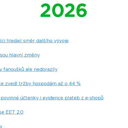
2026
ci hledají směr dalšího vývoje
jsou hlavní změny
y fanoušků ale nedorazily
ce zvedl tržby hospodám až o 44 %
povinné účtenky i evidence plateb z e-shopů
se EET 2.0
ty