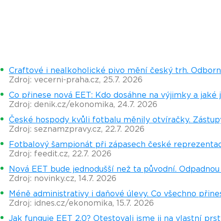
Craftové i nealkoholické pivo mění český trh. Odborní
Zdroj: vecerni-praha.cz, 25.7. 2026
Co přinese nová EET: Kdo dosáhne na výjimky a jaké 
Zdroj: denik.cz/ekonomika, 24.7. 2026
České hospody kvůli fotbalu měnily otvíračky. Zástup
Zdroj: seznamzpravy.cz, 22.7. 2026
Fotbalový šampionát při zápasech české reprezenta
Zdroj: feedit.cz, 22.7. 2026
Nová EET bude jednodušší než ta původní. Odpadnou 
Zdroj: novinky.cz, 14.7. 2026
Méně administrativy i daňové úlevy. Co všechno přine
Zdroj: idnes.cz/ekonomika, 15.7. 2026
Jak funguje EET 2.0? Otestovali jsme ji na vlastní prs