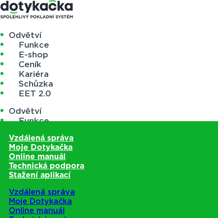
Odvětví
Funkce
E-shop
Ceník
Kariéra
Schůzka
EET 2.0
Odvětví
Funkce
E-shop
Vzdálená správa
Ceník
Moje Dotykačka
Kariéra
Online manuál
Schůzka
Technická podpora
EET 2.0
Stažení aplikací
Vzdálená správa
Moje Dotykačka
Online manuál