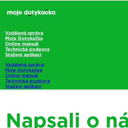
Vzdálená správa
Moje Dotykačka
Online manuál
Technická podpora
Stažení aplikací
Vzdálená správa
Moje Dotykačka
Online manuál
Technická podpora
Stažení aplikací
Napsali o n