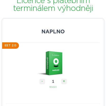
Licence s platebním
terminálem výhodněji
NAPLNO
EET 2.0
-
+
Skladem