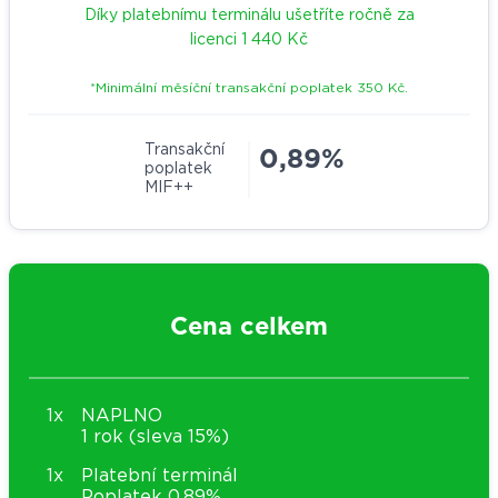
Díky platebnímu terminálu ušetříte ročně za
licenci
1 440 Kč
*Minimální měsíční transakční poplatek 350 Kč.
Transakční
0,89%
poplatek
MIF++
Cena celkem
1x
NAPLNO
1 rok (sleva 15%)
1x
Platební terminál
Poplatek
0,89%