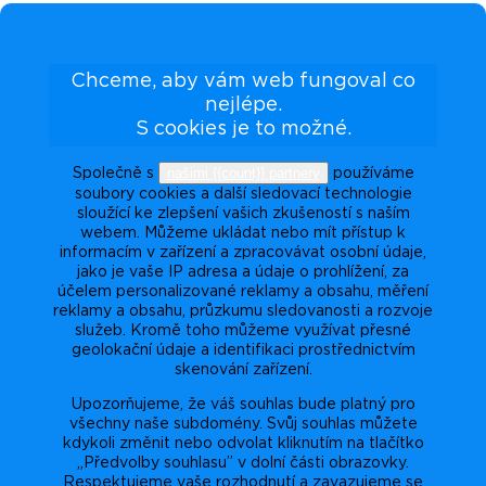
Chceme, aby vám web fungoval co
nejlépe.
S cookies je to možné.
našimi {{count}} partnery
Společně s
používáme
soubory cookies a další sledovací technologie
sloužící ke zlepšení vašich zkušeností s naším
webem. Můžeme ukládat nebo mít přístup k
informacím v zařízení a zpracovávat osobní údaje,
jako je vaše IP adresa a údaje o prohlížení, za
účelem personalizované reklamy a obsahu, měření
reklamy a obsahu, průzkumu sledovanosti a rozvoje
služeb. Kromě toho můžeme využívat přesné
geolokační údaje a identifikaci prostřednictvím
skenování zařízení.
Upozorňujeme, že váš souhlas bude platný pro
všechny naše subdomény. Svůj souhlas můžete
kdykoli změnit nebo odvolat kliknutím na tlačítko
„Předvolby souhlasu” v dolní části obrazovky.
Respektujeme vaše rozhodnutí a zavazujeme se