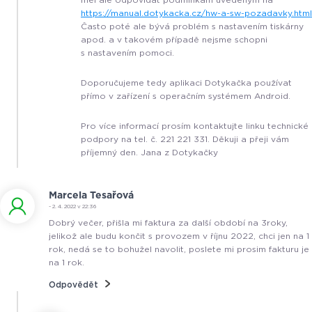
https://manual.dotykacka.cz/hw-a-sw-pozadavky.html
Často poté ale bývá problém s nastavením tiskárny
apod. a v takovém případě nejsme schopni
s nastavením pomoci.
Doporučujeme tedy aplikaci Dotykačka používat
přímo v zařízení s operačním systémem Android.
Pro více informací prosím kontaktujte linku technické
podpory na tel. č. 221 221 331. Děkuji a přeji vám
příjemný den. Jana z Dotykačky
Marcela Tesařová
- 2. 4. 2022 v 22:36
Dobrý večer, přišla mi faktura za další období na 3roky,
jelikož ale budu končit s provozem v říjnu 2022, chci jen na 1
rok, nedá se to bohužel navolit, poslete mi prosim fakturu je
na 1 rok.
Odpovědět