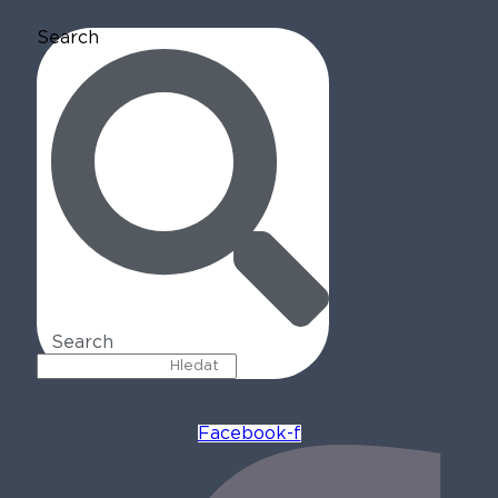
Search
Search
Facebook-f