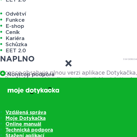
Odvětví
Funkce
E-shop
Ceník
Kariéra
Schůzka
EET 2.0
NAPLNO
SW009004
Licence obsahuje plnou verzi aplikace Dotykačka,
Nonstop podpora
její průběžnou aktualizaci zahrnující legislativní
změny, vzdálenou správu, správu skladů, detailní
online a nonstop telefonickou technickou
podporu a přes 70 praktických vlastností a
funkcí, které vám zefektivní podnikání. Aktivační
Vzdálená správa
kód licence a návod na aktivaci vám zašleme e-
Moje Dotykačka
mailem.
Online manuál
Technická podpora
Nastavit parametry licence
Stažení aplikací