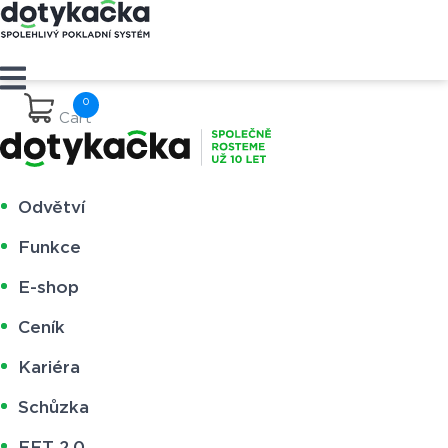
Cart
Odvětví
Funkce
E-shop
Ceník
Kariéra
Schůzka
EET 2.0