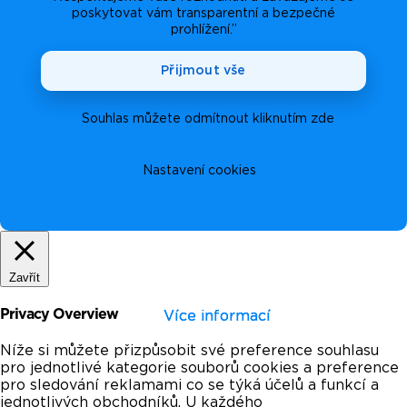
poskytovat vám transparentní a bezpečné
prohlížení.”
Přijmout vše
Souhlas můžete odmítnout kliknutím zde
Nastavení cookies
Zavřít
Privacy Overview
Více informací
Více informací
Více informací
Níže si můžete přizpůsobit své preference souhlasu
pro jednotlivé kategorie souborů cookies a preference
pro sledování reklamami co se týká účelů a funkcí a
jednotlivých obchodníků. U každého