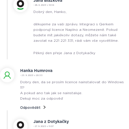
Jana Blažková
- 28. 6. 2023 v 10:14
Dobrý den, Hanko,
děkujeme za vaši zprávu. Integraci s Qerkem
podporují licence Naplno a Neomezeně. Pokud
budete mít jakékoliv dotazy, můžete nám také
zavolat na 221 221 331, rádi vám vše vysvětlíme.
Pěkný den přeje Jana z Dotykačky
Hanka Humrova
- 23. 9. 2023 v 20:33
Dobry den, da se prosím licence nainstalovat do Windows
11?
A pokud ano tak jak se nainstaluje.
Dekuji moc za odpověď
Odpovědět
Jana z Dotykačky
- 27. 9. 2023 v 11:07