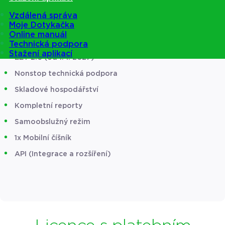
Chci poradit
SPECIFIKACE PRODUKTU
SROVNÁNÍ L
Vzdálená správa
Moje Dotykačka
Online manuál
Technická podpora
Stažení aplikací
EET 2.0 (od 1. 1. 2027)
Nonstop technická podpora
Skladové hospodářství
Kompletní reporty
Samoobslužný režim
1x Mobilní číšník
API (Integrace a rozšíření)