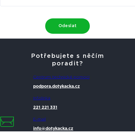
Odeslat
Potřebujete s něčím
poradit?
Centrum technické pomoci
podpora.dotykacka.cz
Infolinka
221 221 331
E-mail
info@dotykacka.cz