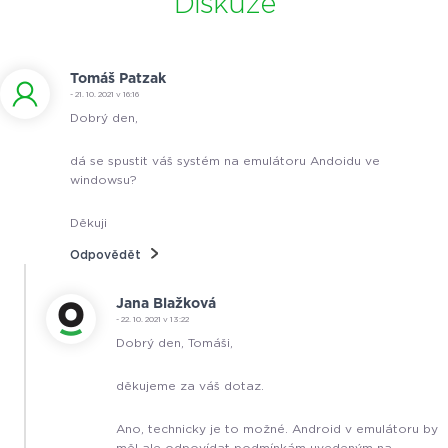
Diskuze
Tomáš Patzak
- 21. 10. 2021 v 16:16
Dobrý den,
dá se spustit váš systém na emulátoru Andoidu ve
windowsu?
Děkuji
Odpovědět
Jana Blažková
- 22. 10. 2021 v 13:22
Dobrý den, Tomáši,
děkujeme za váš dotaz.
Ano, technicky je to možné. Android v emulátoru by
měl ale odpovídat podmínkám uvedeným na