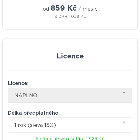
859 Kč
od
/ měsíc
S DPH
1 039 Kč
Licence
Licence:
NAPLNO
Délka předplatného:
1 rok (sleva 15%)
S předplatným ušetříte
1 926 Kč