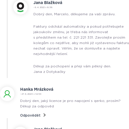
Jana Blažková
- 6. 4. 2022 v 8:38
Dobrý den, Marcelo, děkujeme za vaši zprávu.
Faktury odchází automaticky a pokud potřebujete
jakoukoliv změnu, je třeba nás informovat
s předstihem na tel. č. 221 221 331. Zavolejte prosím
kolegům co nejdříve, aby mohli již vystavenou fakturu
nechat opravit. Věřím, že se domluvíte a najdete
nejvhodnější řešení.
Děkuji za pochopení a přeji vám pěkný den.
Jana z Dotykačky
Hanka Mrázková
- 27. 6. 2023 v 14:53
Dobrý den, jaký licence je pro napojení s qerko, prosím?
Děkuji za odpověd
Odpovědět