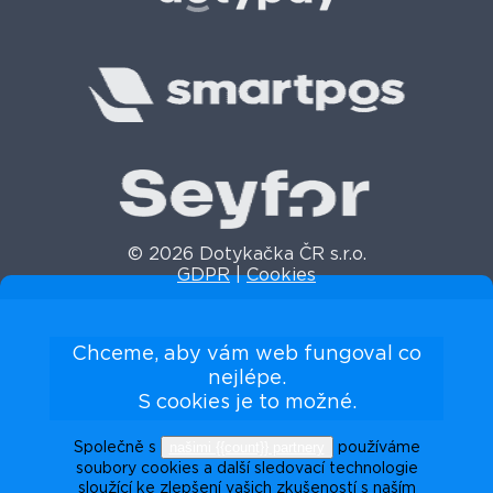
© 2026 Dotykačka ČR s.r.o.
GDPR
|
Cookies
Chceme, aby vám web fungoval co
nejlépe.
S cookies je to možné.
našimi {{count}} partnery
Společně s
používáme
soubory cookies a další sledovací technologie
sloužící ke zlepšení vašich zkušeností s naším