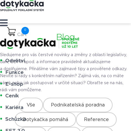
Cart
Blog
Sledujeme pro vás čerstvé novinky a změny z oblasti legislativy,
Odvětví
daní, GDPR apod. a informace pravidelně aktualizujeme
a doplňujeme. Přinášíme vám zajímavé tipy a prověřené odkazy.
Funkce
Nevíte si rady s konkrétním nařízením? Zajímá vás, na co máte
nárok nebo jak postupovat v určité situaci? Obraťte se na nás,
E-shop
rádi vám pomůžeme.
Ceník
Vše
Podnikatelská poradna
Kariéra
Schůzka
Dotykačka pomáhá
Reference
EET 2.0