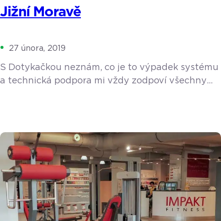
Jižní Moravě
27 února, 2019
S Dotykačkou neznám, co je to výpadek systému
a technická podpora mi vždy zodpoví všechny
moje dotazy. Bílé, růžové nebo červené, šumivé,
ledové, slámové, jakostní, kabinetní nebo
s přívlastkem? Láká vás vinařská turistika? Pak
by jednou z vašich zastávek měl být tradiční
rodinný Penzion U Toníčka, nacházející se
v malebné vísce Nový Šaldorf v těsné blízkosti
Znojma. Nový Šaldorf je znám […]