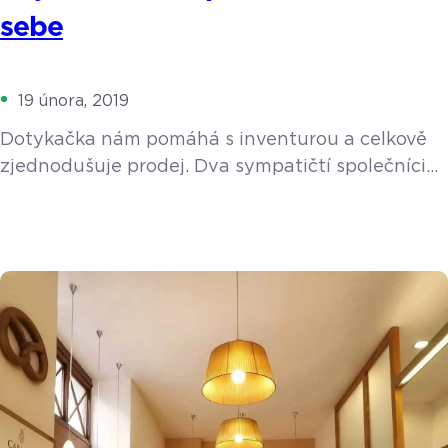
sebe
19 února, 2019
Dotykačka nám pomáhá s inventurou a celkově
zjednodušuje prodej. Dva sympatičtí společníci
Václav Mandovec a David Bartošík již tři roky
úspěšně provozují fitness centrum Impakt fitness
ve Vyškově na Moravě. Pod heslem “Probuď svůj
potenciál” jsou denně připraveni pomáhat svým
zákazníkům udržovat zdravý životní styl,
budovat svalovou hmotu, zhubnout, udržovat se
v kondici či zbavit se bolesti zad, protože nic […]