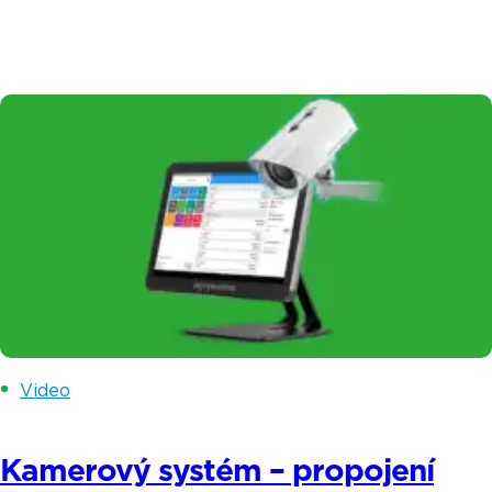
papírování. V dnešním příběhu vám představíme
Ivonu a Denisu – dvě mámy od malých dětí, které
rozjely společně úspěšný projekt na Praze 9
a otevřely si Vingl – vinný bar. Myšlenka podnikat
se zrodila ve chvíli, kdy si uvědomili, že
osmihodinové sezení v kanceláři jim […]
Video
Kamerový systém – propojení