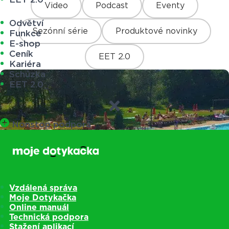
Video
Podcast
Eventy
Odvětví
Sezónní série
Produktové novinky
Funkce
E-shop
Ceník
EET 2.0
Kariéra
Schůzka
EET 2.0
Nonstop podpora
Vzdálená správa
Moje Dotykačka
Online manuál
Technická podpora
Stažení aplikací