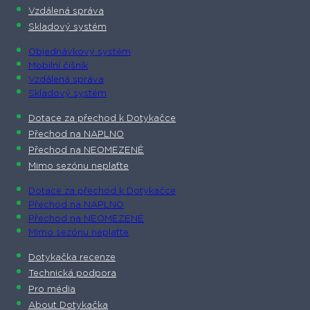
Vzdálená správa
Skladový systém
Objednávkový systém
Mobilní číšník
Vzdálená správa
Skladový systém
Dotace za přechod k Dotykačce
Přechod na NAPLNO
Přechod na NEOMEZENĚ
Mimo sezónu neplaťte
Dotace za přechod k Dotykačce
Přechod na NAPLNO
Přechod na NEOMEZENĚ
Mimo sezónu neplaťte
Dotykačka recenze
Technická podpora
Pro média
About Dotykačka