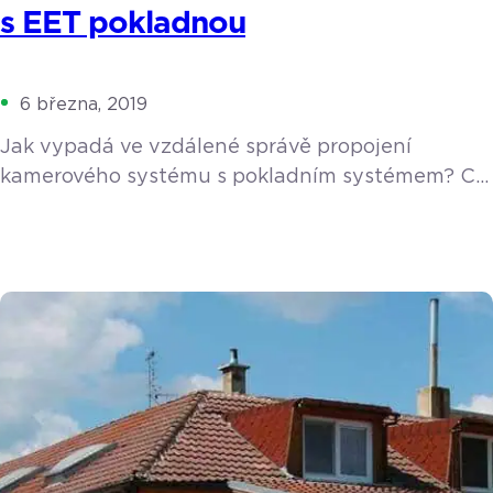
s EET pokladnou
6 března, 2019
Jak vypadá ve vzdálené správě propojení
kamerového systému s pokladním systémem? Co
vše a jakým způsobem můžete vidět? Pojďte se
podívat na naše ukázkové video.