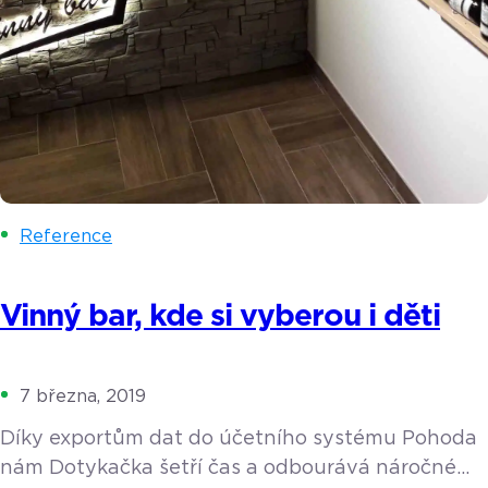
Reference
Vinný bar, kde si vyberou i děti
7 března, 2019
Díky exportům dat do účetního systému Pohoda
nám Dotykačka šetří čas a odbourává náročné