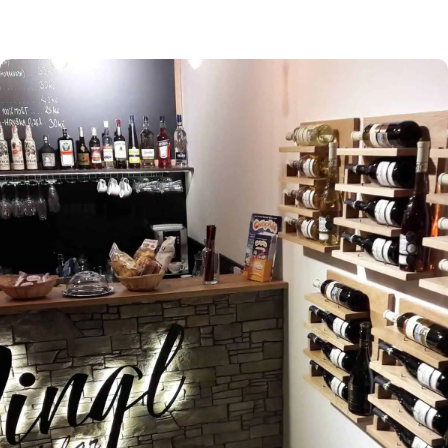
osmitisícové město Příbor. Právě zde, v místní
části Véska najdete koupaliště s nejčistší vodou
na severní Moravě. Autocamp Ricco byl otevřen
1. 6. 1992 a provozuje ho pan Rudolf Korčák.
Bazény jsou napuštěny pitnou vodou, sezóna na
koupališti začíná od […]