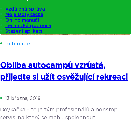
Vzdálená správa
Moje Dotykačka
Online manuál
Technická podpora
Stažení aplikací
Reference
Obliba autocampů vzrůstá,
přijeďte si užít osvěžující rekreaci
13 března, 2019
Doykačka – to je tým profesionálů a nonstop
servis, na který se mohu spolehnout.
V Moravskoslezském kraji, v okrese Nový Jičín leží