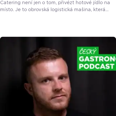
Catering není jen o tom, přivézt hotové jídlo na
místo. Je to obrovská logistická mašina, která
v sezóně prakticky nespí. Zvládnout kolem 450
až 500 akcí ročně a odbavit klidně i sedm eventů
za jediný den vyžaduje precizní organizaci
a pevné nervy. Své o tom ví Jan Snopek,
šéfkuchař Foodway Catering, se kterým jsme
rozebrali zákulisí tohoto adrenalinového byznysu.
„Častokrát je […]