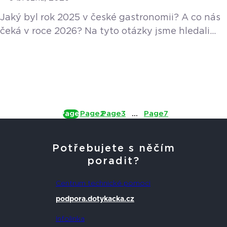
zrcadlo
Jaký byl rok 2025 v české gastronomii? A co nás
čeká v roce 2026? Na tyto otázky jsme hledali
odpovědi ve speciálním díle našeho podcastu,
kde se u jednoho stolu sešli tři zajímaví hosté
s odlišnými pohledy na věc. Data a tvrdá čísla
přinesl Vladimír Sirotek. Z pohledu tvůrce se na
uplynulý rok podíval Adam Rundus. Zkušenosti
přímo z provozu, a to z regionální kavárny, […]
Page
1
Page
2
Page
3
…
Page
7
Potřebujete s něčím
poradit?
Centrum technické pomoci
podpora.dotykacka.cz
Infolinka