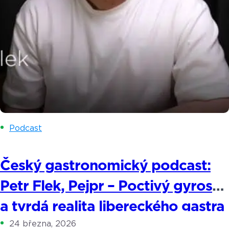
Podcast
Český gastronomický podcast:
Petr Flek, Pejpr – Poctivý gyros
a tvrdá realita libereckého gastra
24 března, 2026