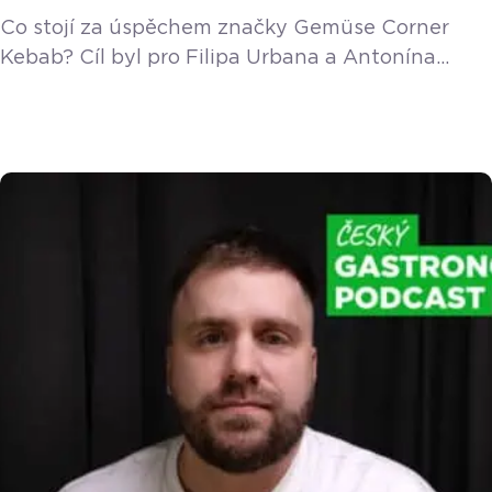
Co stojí za úspěchem značky Gemüse Corner
Kebab? Cíl byl pro Filipa Urbana a Antonína
Waltera od začátku jasný! Přinést do Česka
poctivý berlínský kebab, který nebude jen další
mraženou šiškou ze separátu. Začátky ale
připomínaly spíš zkoušku ohněm. Na Sreality
objevili opuštěnou boudu na Dvorcích, kde
předchozí majitel prodával snad všechno – od
párků v rohlíku přes […]