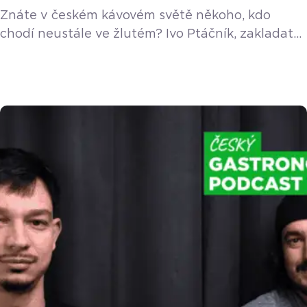
Znáte v českém kávovém světě někoho, kdo
chodí neustále ve žlutém? Ivo Ptáčník, zakladatel
pražírny Laura Coffee a oblíbeného festivalu
Barista Cup Ostrava, obléká barvu slunce už
sedm let jako symbol pozitivního přístupu
k životu. V nové epizodě podcastu nás Ivo vzal na
cestu do doby, kdy si domů pořídil profesionální
kávovar La Marzocco a jako nadšenec poučoval
okolí, […]