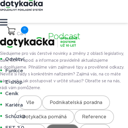
Cart
Podcast
Sledujeme pro vás čerstvé novinky a změny z oblasti legislativy,
Odvětví
daní, GDPR apod. a informace pravidelně aktualizujeme
a doplňujeme. Přinášíme vám zajímavé tipy a prověřené odkazy.
Funkce
Nevíte si rady s konkrétním nařízením? Zajímá vás, na co máte
nárok nebo jak postupovat v určité situaci? Obraťte se na nás,
E-shop
rádi vám pomůžeme.
Ceník
Vše
Podnikatelská poradna
Kariéra
Schůzka
Dotykačka pomáhá
Reference
EET 2.0