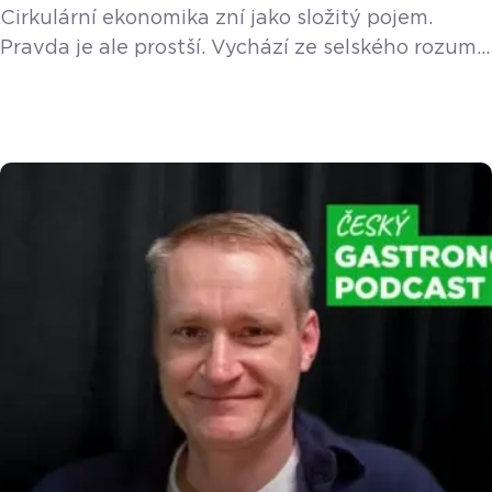
Cirkulární ekonomika zní jako složitý pojem.
Pravda je ale prostší. Vychází ze selského rozumu
a z toho, co dělaly už naše babičky. Její
podstatou je nevyhazovat, opravovat a udržet
suroviny v oběhu co nejdéle. O tomto přístupu
jsme si povídali s Karolínou Kočendovou
z Institutu Cirkulární Ekonomiky. „Zní to hrozně
technicistně, cirkulární ekonomika… a přitom to
není vůbec nic složitého. Vychází to z toho, […]