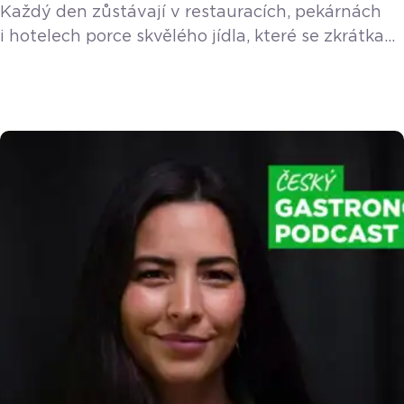
Každý den zůstávají v restauracích, pekárnách
i hotelech porce skvělého jídla, které se zkrátka
nestihnou prodat. Platforma Nesnězeno vzala
tento problém do vlastních rukou a přišla
s řešením, ze kterého těží všichni. O detailech
fungování aplikace i o nákupním chování českých
strávníků jsme si povídali s Filipem Matuškem.
Koncept je jednoduchý, ale nesmírně efektivní.
Podniky nabídnou své neprodané zboží formou
balíčku s překvapením a minimálně […]