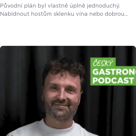
Původní plán byl vlastně úplně jednoduchý.
Nabídnout hostům sklenku vína nebo dobrou
kávu, když si přijdou vybrat do rodinného
showroomu keramiku. Z nevinného nápadu se
ale stala životní posedlost. Lukáš Kaňovský
postupně propadl kouzlu pražení, spadl do
pomyslné kávové králičí nory a vybudoval
v Luhačovicích koncept, který dalece přesahuje
hranice malého města. Během rozhovoru jsme
prošli jeho cestu […]