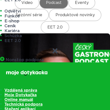
Video
Podcast
Eventy
Odvětví
Sezónní série
Produktové novinky
Funkce
E-shop
Ceník
EET 2.0
Kariéra
Schůzka
EET 2.0
Nonstop podpora
Vzdálená správa
Moje Dotykačka
Online manuál
Technická podpora
Stažení aplikací