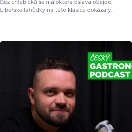
Bez chlebíčků se málokterá oslava obejde.
Libeřské lahůdky na této klasice dokázaly
vybudovat byznys, který dnes čítá jednadvacet
poboček a dává práci více než čtyřem stům
zaměstnanců. Jak se ale řídí takový kolos, aby
nesklouzl do anonymity velkého korporátu?
V nové epizodě podcastu nám to prozradil Jan
Vala, pro kterého vše stojí na čtyřech základních
pilířích – […]