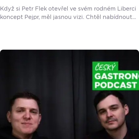
Když si Petr Flek otevřel ve svém rodném Liberci
koncept Pejpr, měl jasnou vizi. Chtěl nabídnout
kvalitní, poctivě dělaný gyros s vlastními
omáčkami a postavit se tak záplavě levných
kebabů ze separátu. Zatímco v Praze jako
manažer restaurace La Gare vidí stále více
edukované a náročné hosty, na severu Čech
naráží na jinou mentalitu. Lidé zde často
upřednostní obří […]