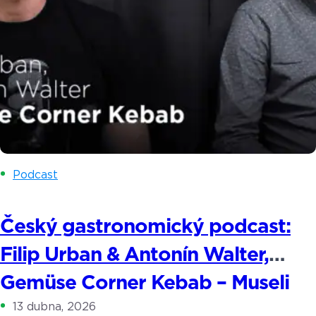
Podcast
Český gastronomický podcast:
Filip Urban & Antonín Walter,
Gemüse Corner Kebab – Museli
13 dubna, 2026
jsme přestat být až moc hodní