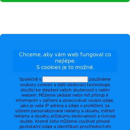
Chceme, aby vám web fungoval co
nejlépe.
S cookies je to možné.
našimi {{count}} partnery
Společně s
používáme
soubory cookies a další sledovací technologie
sloužící ke zlepšení vašich zkušeností s naším
webem. Můžeme ukládat nebo mít přístup k
informacím v zařízení a zpracovávat osobní údaje,
jako je vaše IP adresa a údaje o prohlížení, za
účelem personalizované reklamy a obsahu, měření
reklamy a obsahu, průzkumu sledovanosti a rozvoje
služeb. Kromě toho můžeme využívat přesné
geolokační údaje a identifikaci prostřednictvím