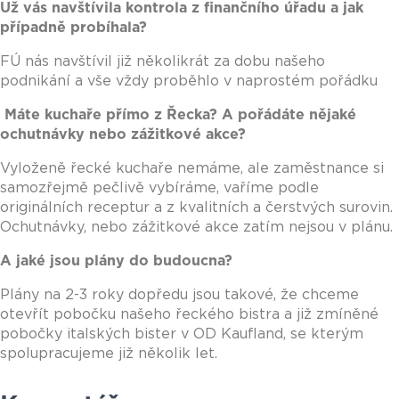
Už vás navštívila kontrola z finančního úřadu a jak
případně probíhala?
FÚ nás navštívil již několikrát za dobu našeho
podnikání a vše vždy proběhlo v naprostém pořádku
Máte kuchaře přímo z Řecka? A pořádáte nějaké
ochutnávky nebo zážitkové akce?
Vyloženě řecké kuchaře nemáme, ale zaměstnance si
samozřejmě pečlivě vybíráme, vaříme podle
originálních receptur a z kvalitních a čerstvých surovin.
Ochutnávky, nebo zážitkové akce zatím nejsou v plánu.
A jaké jsou plány do budoucna?
Plány na 2-3 roky dopředu jsou takové, že chceme
otevřít pobočku našeho řeckého bistra a již zmíněné
pobočky italských bister v OD Kaufland, se kterým
spolupracujeme již několik let.