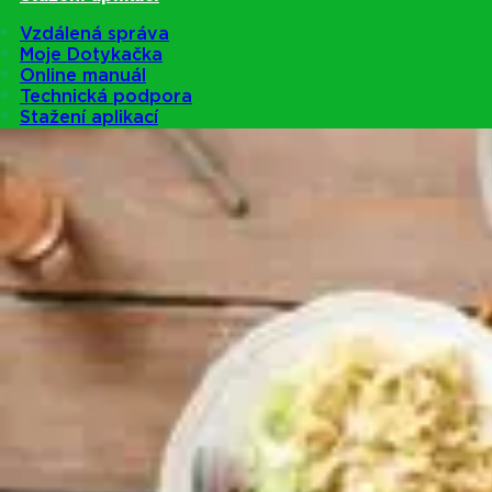
Vzdálená správa
Moje Dotykačka
Online manuál
Technická podpora
Stažení aplikací