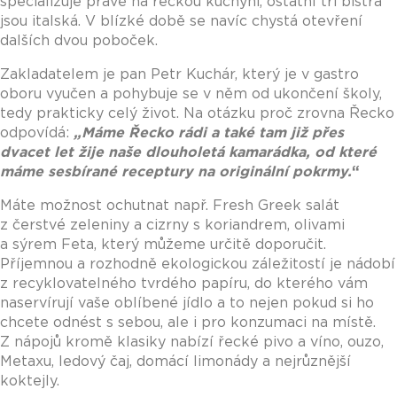
specializuje právě na řeckou kuchyni, ostatní tři bistra
jsou italská. V blízké době se navíc chystá otevření
dalších dvou poboček.
Zakladatelem je pan Petr Kuchár, který je v gastro
oboru vyučen a pohybuje se v něm od ukončení školy,
tedy prakticky celý život. Na otázku proč zrovna Řecko
odpovídá:
„Máme Řecko rádi a také tam již přes
dvacet let žije naše dlouholetá kamarádka, od které
máme sesbírané receptury na originální pokrmy.
“
Máte možnost ochutnat např. Fresh Greek salát
z čerstvé zeleniny a cizrny s koriandrem, olivami
a sýrem Feta, který můžeme určitě doporučit.
Příjemnou a rozhodně ekologickou záležitostí je nádobí
z recyklovatelného tvrdého papíru, do kterého vám
naservírují vaše oblíbené jídlo a to nejen pokud si ho
chcete odnést s sebou, ale i pro konzumaci na místě.
Z nápojů kromě klasiky nabízí řecké pivo a víno, ouzo,
Metaxu, ledový čaj, domácí limonády a nejrůznější
koktejly.