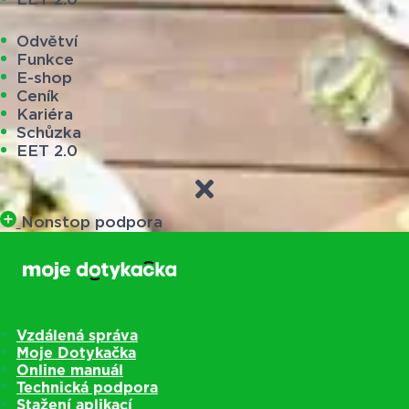
Odvětví
Funkce
E-shop
Ceník
Kariéra
Schůzka
EET 2.0
Nonstop podpora
Vzdálená správa
Moje Dotykačka
Online manuál
Technická podpora
Stažení aplikací