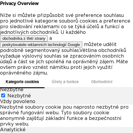
Privacy Overview
Níže si můžete přizpůsobit své preference souhlasu
pro jednotlivé kategorie souborů cookies a preference
pro sledování reklamami co se týká účelů a funkcí a
jednotlivých obchodníků. U každého
a
obchodníka z třetí strany
můžete udělit
poskytovatele reklamních technologií Google
podrobně segmentovaný souhlas.Většina obchodníků
vyžaduje výslovný souhlas se zpracováním osobních
údajů a část se jich spoléhá na oprávněný zájem. Máte
ovšem právo vznést námitku proti jejich využití
oprávněného zájmu.
Kategorie cookies
Účely a funkce
Obchodníci
Nezbytné
Nezbytné
Vždy povoleno
Nezbytné soubory cookie jsou naprosto nezbytné pro
správné fungování webu. Tyto soubory cookie
anonymně zajišťují základní funkce a bezpečnostní
prvky webu.
Analytické