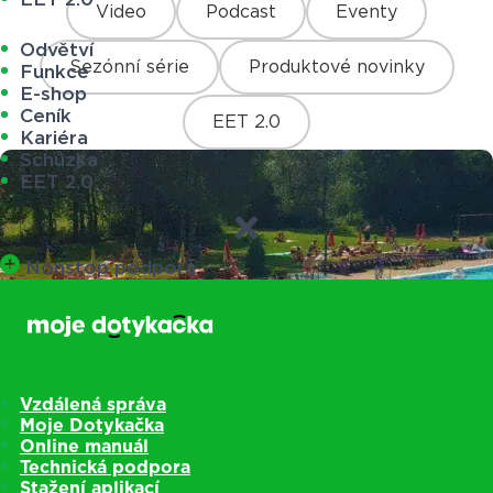
Video
Podcast
Eventy
Odvětví
Sezónní série
Produktové novinky
Funkce
E-shop
Ceník
EET 2.0
Kariéra
Schůzka
EET 2.0
Nonstop podpora
Vzdálená správa
Moje Dotykačka
Online manuál
Technická podpora
Stažení aplikací