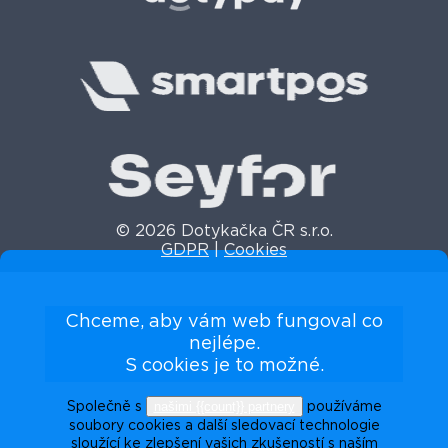
© 2026 Dotykačka ČR s.r.o.
GDPR
|
Cookies
Chceme, aby vám web fungoval co
nejlépe.
S cookies je to možné.
našimi {{count}} partnery
Společně s
používáme
soubory cookies a další sledovací technologie
sloužící ke zlepšení vašich zkušeností s naším