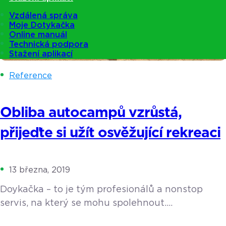
Vzdálená správa
Moje Dotykačka
Online manuál
Technická podpora
Stažení aplikací
Reference
Obliba autocampů vzrůstá,
přijeďte si užít osvěžující rekreaci
13 března, 2019
Doykačka – to je tým profesionálů a nonstop
servis, na který se mohu spolehnout.
V Moravskoslezském kraji, v okrese Nový Jičín leží