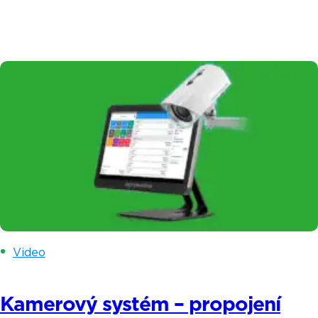
papírování. V dnešním příběhu vám představíme
Ivonu a Denisu – dvě mámy od malých dětí, které
rozjely společně úspěšný projekt na Praze 9
a otevřely si Vingl – vinný bar. Myšlenka podnikat
se zrodila ve chvíli, kdy si uvědomili, že
osmihodinové sezení v kanceláři jim […]
Video
Kamerový systém – propojení