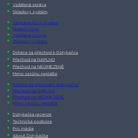
Vzdálená správa
Skladový systém
Objednávkový systém
Mobilní číšník
Vzdálená správa
Skladový systém
Dotace za přechod k Dotykačce
Přechod na NAPLNO
Přechod na NEOMEZENĚ
Mimo sezónu neplaťte
Dotace za přechod k Dotykačce
Přechod na NAPLNO
Přechod na NEOMEZENĚ
Mimo sezónu neplaťte
Dotykačka recenze
Technická podpora
Pro média
About Dotykačka