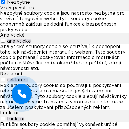
Nezbytné
Vždy povoleno
Nezbytné soubory cookie jsou naprosto nezbytné pro
správné fungování webu. Tyto soubory cookie
anonymně zajišťují základní funkce a bezpečnostní
prvky webu.
Analytické
analyticke
Analytické soubory cookie se používají k pochopení
toho, jak návštěvníci interagují s webem. Tyto soubory
cookie pomáhají poskytovat informace o metrikách
počtu návštěvníků, míře okamžitého opuštění, zdroji
návštěvnosti atd.
Reklamní
reklamni
Reklamní soubory cookie se používají k poskytování
relevantních reklam a marketingových kampaní
návštěvníkům. Tyto soubory cookie sledují návštěvníky
napříč webovými stránkami a shromažďují informace
za účelem poskytování přizpůsobených reklam.
Funkční
funkcni
Funkční soubory cookie pomáhají vykonávat určité