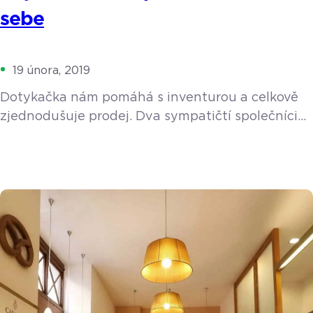
sebe
19 února, 2019
Dotykačka nám pomáhá s inventurou a celkově
zjednodušuje prodej. Dva sympatičtí společníci
Václav Mandovec a David Bartošík již tři roky
úspěšně provozují fitness centrum Impakt fitness
ve Vyškově na Moravě. Pod heslem “Probuď svůj
potenciál” jsou denně připraveni pomáhat svým
zákazníkům udržovat zdravý životní styl,
budovat svalovou hmotu, zhubnout, udržovat se
v kondici či zbavit se bolesti zad, protože nic […]