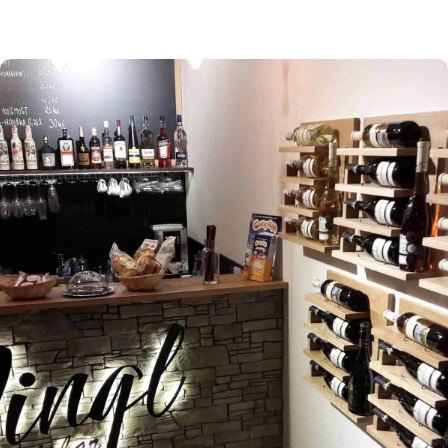
osmitisícové město Příbor. Právě zde, v místní
části Véska najdete koupaliště s nejčistší vodou
na severní Moravě. Autocamp Ricco byl otevřen
1. 6. 1992 a provozuje ho pan Rudolf Korčák.
Bazény jsou napuštěny pitnou vodou, sezóna na
koupališti začíná od […]