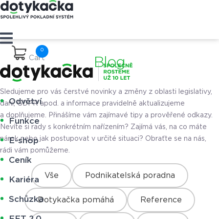
Cart
Blog
Sledujeme pro vás čerstvé novinky a změny z oblasti legislativy,
Odvětví
daní, GDPR apod. a informace pravidelně aktualizujeme
a doplňujeme. Přinášíme vám zajímavé tipy a prověřené odkazy.
Funkce
Nevíte si rady s konkrétním nařízením? Zajímá vás, na co máte
nárok nebo jak postupovat v určité situaci? Obraťte se na nás,
E-shop
rádi vám pomůžeme.
Ceník
Vše
Podnikatelská poradna
Kariéra
Schůzka
Dotykačka pomáhá
Reference
EET 2.0