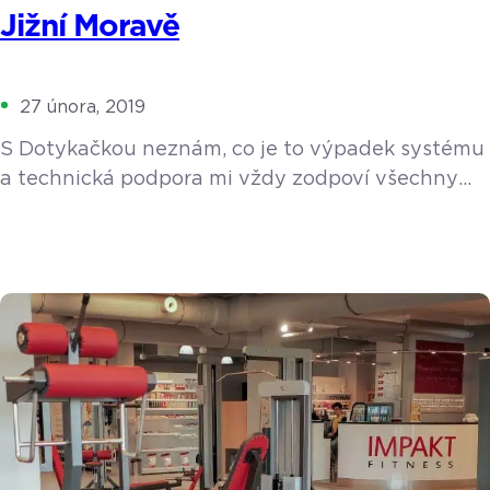
Jižní Moravě
27 února, 2019
S Dotykačkou neznám, co je to výpadek systému
a technická podpora mi vždy zodpoví všechny
moje dotazy. Bílé, růžové nebo červené, šumivé,
ledové, slámové, jakostní, kabinetní nebo
s přívlastkem? Láká vás vinařská turistika? Pak
by jednou z vašich zastávek měl být tradiční
rodinný Penzion U Toníčka, nacházející se
v malebné vísce Nový Šaldorf v těsné blízkosti
Znojma. Nový Šaldorf je znám […]