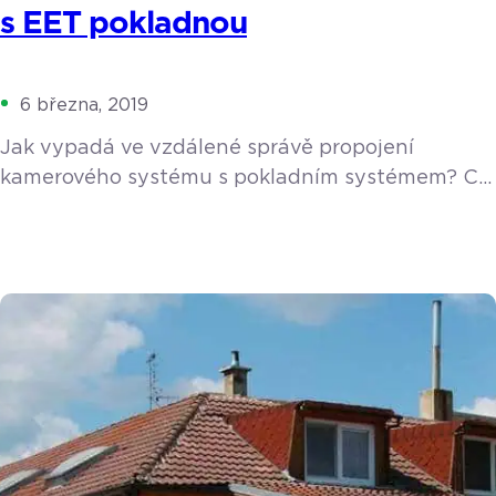
s EET pokladnou
6 března, 2019
Jak vypadá ve vzdálené správě propojení
kamerového systému s pokladním systémem? Co
vše a jakým způsobem můžete vidět? Pojďte se
podívat na naše ukázkové video.