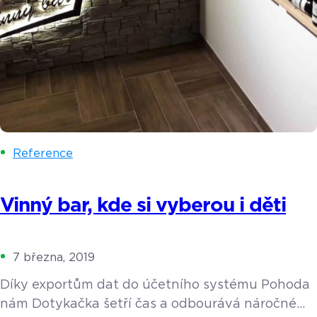
Reference
Vinný bar, kde si vyberou i děti
7 března, 2019
Díky exportům dat do účetního systému Pohoda
nám Dotykačka šetří čas a odbourává náročné