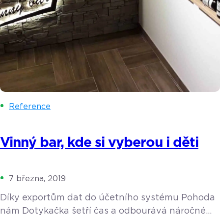
Reference
Vinný bar, kde si vyberou i děti
7 března, 2019
Díky exportům dat do účetního systému Pohoda
nám Dotykačka šetří čas a odbourává náročné