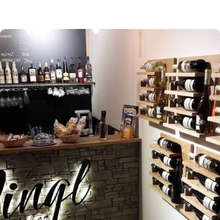
osmitisícové město Příbor. Právě zde, v místní
části Véska najdete koupaliště s nejčistší vodou
na severní Moravě. Autocamp Ricco byl otevřen
1. 6. 1992 a provozuje ho pan Rudolf Korčák.
Bazény jsou napuštěny pitnou vodou, sezóna na
koupališti začíná od […]