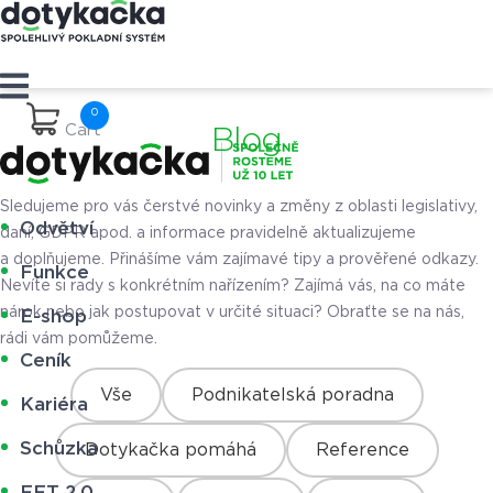
Cart
Blog
Sledujeme pro vás čerstvé novinky a změny z oblasti legislativy,
Odvětví
daní, GDPR apod. a informace pravidelně aktualizujeme
a doplňujeme. Přinášíme vám zajímavé tipy a prověřené odkazy.
Funkce
Nevíte si rady s konkrétním nařízením? Zajímá vás, na co máte
nárok nebo jak postupovat v určité situaci? Obraťte se na nás,
E-shop
rádi vám pomůžeme.
Ceník
Vše
Podnikatelská poradna
Kariéra
Schůzka
Dotykačka pomáhá
Reference
EET 2.0