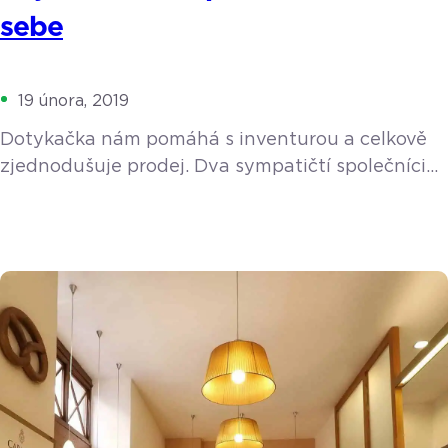
sebe
19 února, 2019
Dotykačka nám pomáhá s inventurou a celkově
zjednodušuje prodej. Dva sympatičtí společníci
Václav Mandovec a David Bartošík již tři roky
úspěšně provozují fitness centrum Impakt fitness
ve Vyškově na Moravě. Pod heslem “Probuď svůj
potenciál” jsou denně připraveni pomáhat svým
zákazníkům udržovat zdravý životní styl,
budovat svalovou hmotu, zhubnout, udržovat se
v kondici či zbavit se bolesti zad, protože nic […]