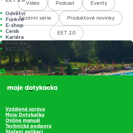
Video
Podcast
Eventy
Odvětví
Sezónní série
Produktové novinky
Funkce
E-shop
Ceník
EET 2.0
Kariéra
Schůzka
EET 2.0
Nonstop podpora
Vzdálená správa
Moje Dotykačka
Online manuál
Technická podpora
Stažení aplikací