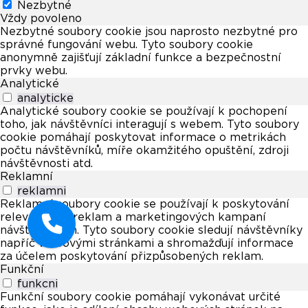
Nezbytné
Vždy povoleno
Nezbytné soubory cookie jsou naprosto nezbytné pro
správné fungování webu. Tyto soubory cookie
anonymně zajišťují základní funkce a bezpečnostní
prvky webu.
Analytické
analyticke
Analytické soubory cookie se používají k pochopení
toho, jak návštěvníci interagují s webem. Tyto soubory
cookie pomáhají poskytovat informace o metrikách
počtu návštěvníků, míře okamžitého opuštění, zdroji
návštěvnosti atd.
Reklamní
reklamni
Reklamní soubory cookie se používají k poskytování
relevantních reklam a marketingových kampaní
návštěvníkům. Tyto soubory cookie sledují návštěvníky
napříč webovými stránkami a shromažďují informace
za účelem poskytování přizpůsobených reklam.
Funkční
funkcni
Funkční soubory cookie pomáhají vykonávat určité