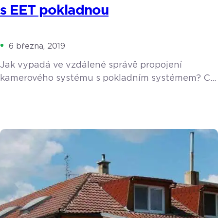
s EET pokladnou
6 března, 2019
Jak vypadá ve vzdálené správě propojení
kamerového systému s pokladním systémem? Co
vše a jakým způsobem můžete vidět? Pojďte se
podívat na naše ukázkové video.