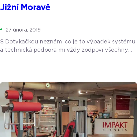
Jižní Moravě
27 února, 2019
S Dotykačkou neznám, co je to výpadek systému
a technická podpora mi vždy zodpoví všechny
moje dotazy. Bílé, růžové nebo červené, šumivé,
ledové, slámové, jakostní, kabinetní nebo
s přívlastkem? Láká vás vinařská turistika? Pak
by jednou z vašich zastávek měl být tradiční
rodinný Penzion U Toníčka, nacházející se
v malebné vísce Nový Šaldorf v těsné blízkosti
Znojma. Nový Šaldorf je znám […]