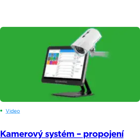
papírování. V dnešním příběhu vám představíme
Ivonu a Denisu – dvě mámy od malých dětí, které
rozjely společně úspěšný projekt na Praze 9
a otevřely si Vingl – vinný bar. Myšlenka podnikat
se zrodila ve chvíli, kdy si uvědomili, že
osmihodinové sezení v kanceláři jim […]
Video
Kamerový systém – propojení