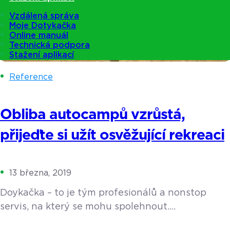
Vzdálená správa
Moje Dotykačka
Online manuál
Technická podpora
Stažení aplikací
Reference
Obliba autocampů vzrůstá,
přijeďte si užít osvěžující rekreaci
13 března, 2019
Doykačka – to je tým profesionálů a nonstop
servis, na který se mohu spolehnout.
V Moravskoslezském kraji, v okrese Nový Jičín leží