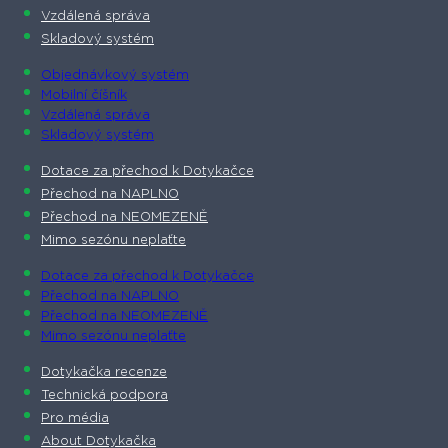
Vzdálená správa
Skladový systém
Objednávkový systém
Mobilní číšník
Vzdálená správa
Skladový systém
Dotace za přechod k Dotykačce
Přechod na NAPLNO
Přechod na NEOMEZENĚ
Mimo sezónu neplaťte
Dotace za přechod k Dotykačce
Přechod na NAPLNO
Přechod na NEOMEZENĚ
Mimo sezónu neplaťte
Dotykačka recenze
Technická podpora
Pro média
About Dotykačka