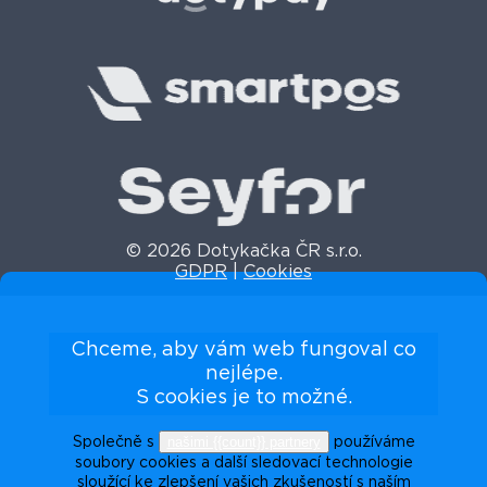
© 2026 Dotykačka ČR s.r.o.
GDPR
|
Cookies
Chceme, aby vám web fungoval co
nejlépe.
S cookies je to možné.
našimi {{count}} partnery
Společně s
používáme
soubory cookies a další sledovací technologie
sloužící ke zlepšení vašich zkušeností s naším