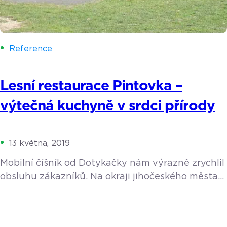
Reference
Lesní restaurace Pintovka –
výtečná kuchyně v srdci přírody
13 května, 2019
Mobilní číšník od Dotykačky nám výrazně zrychlil
obsluhu zákazníků. Na okraji jihočeského města
Tábor se ve vzrostlém smíšeném lese nachází
areál Pintovka s restaurací, ubytováním
a dětským hřištěm. Provozovatelem je pan Karel