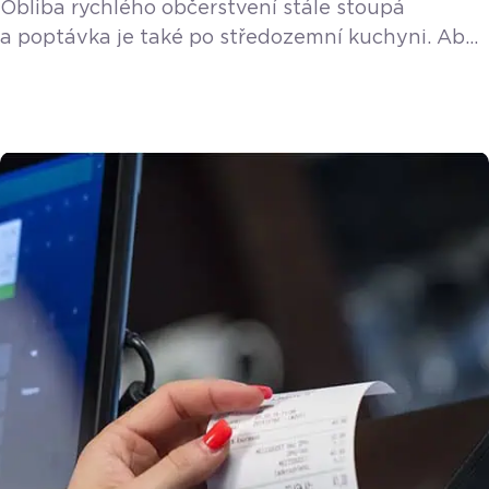
Obliba rychlého občerstvení stále stoupá
a poptávka je také po středozemní kuchyni. Aby
ne, je lehká, zdravá a do teplého letního počasí
přímo stvořená. Abyste ochutnali čerstvý salát,
gyros, souvlaki nebo musaku naštěstí nemusíte
létat až do Řecka. Stačí se zastavit
v příjemném Fresh Greek bistru na Praze 6.
Jedná se o jednu ze čtyř poboček, která se jako
jediná specializuje právě […]