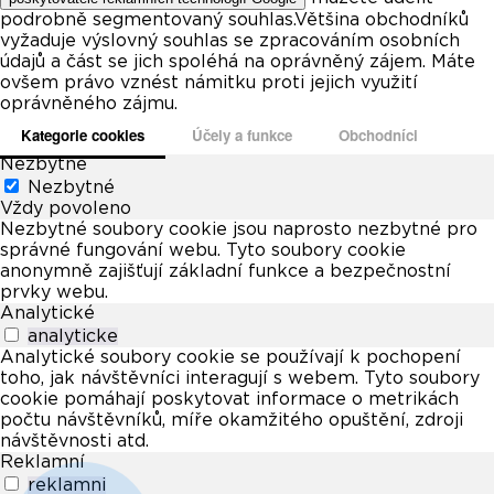
podrobně segmentovaný souhlas.Většina obchodníků
vyžaduje výslovný souhlas se zpracováním osobních
údajů a část se jich spoléhá na oprávněný zájem. Máte
ovšem právo vznést námitku proti jejich využití
oprávněného zájmu.
Kategorie cookies
Účely a funkce
Obchodníci
Nezbytné
Nezbytné
Vždy povoleno
Nezbytné soubory cookie jsou naprosto nezbytné pro
správné fungování webu. Tyto soubory cookie
anonymně zajišťují základní funkce a bezpečnostní
prvky webu.
Analytické
analyticke
Analytické soubory cookie se používají k pochopení
toho, jak návštěvníci interagují s webem. Tyto soubory
cookie pomáhají poskytovat informace o metrikách
počtu návštěvníků, míře okamžitého opuštění, zdroji
návštěvnosti atd.
Reklamní
reklamni