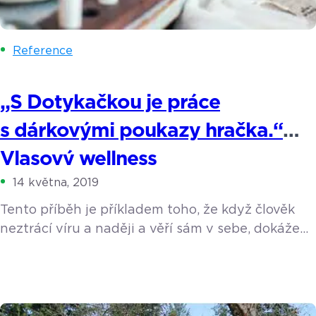
Reference
„S Dotykačkou je práce
s dárkovými poukazy hračka.“
Vlasový wellness
14 května, 2019
Tento příběh je příkladem toho, že když člověk
neztrácí víru a naději a věří sám v sebe, dokáže
prakticky cokoliv. Jana Kramářová, neskutečně
sympatická mladá dáma, pochází z Ukrajiny,
v dětství se přistěhovala s maminkou do ČR
a jako malá snila o tom, že se stane herečkou.