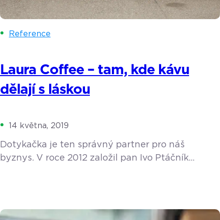
Reference
Laura Coffee – tam, kde kávu
dělají s láskou
14 května, 2019
Dotykačka je ten správný partner pro náš
byznys. V roce 2012 založil pan Ivo Ptáčník
v Ostravě lokální rodinnou pražírnu Laura Coffee
a pojmenoval ji po své starší dceři Lauře. Kladou
zde důraz na propojení emocí s kvalitními
surovinami a na šetrnost k životnímu prostředí.