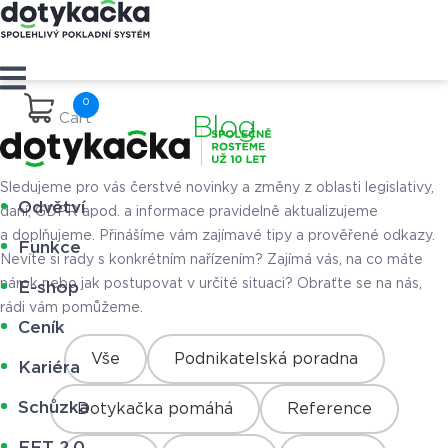
Cart
Blog
Sledujeme pro vás čerstvé novinky a změny z oblasti legislativy,
Odvětví
daní, GDPR apod. a informace pravidelně aktualizujeme
a doplňujeme. Přinášíme vám zajímavé tipy a prověřené odkazy.
Funkce
Nevíte si rady s konkrétním nařízením? Zajímá vás, na co máte
nárok nebo jak postupovat v určité situaci? Obraťte se na nás,
E-shop
rádi vám pomůžeme.
Ceník
Vše
Podnikatelská poradna
Kariéra
Schůzka
Dotykačka pomáhá
Reference
EET 2.0