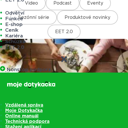
Video
Podcast
Eventy
Odvětví
Sezónní série
Produktové novinky
Funkce
E-shop
Ceník
EET 2.0
Kariéra
Schůzka
EET 2.0
Nonstop podpora
Vzdálená správa
Moje Dotykačka
Online manuál
Technická podpora
Stažení aplikací