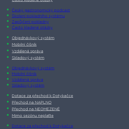
Často kladené otázky
Český gastronomický podcast​
Školení pokladního systému
Zapůjčení pokladny
Často kladené otázky
Objednávkový systém
Mobilní číšník
Vzdálená správa
Skladový systém
Objednávkový systém
Mobilní číšník
Vzdálená správa
Skladový systém
Dotace za přechod k Dotykačce
Přechod na NAPLNO
Přechod na NEOMEZENĚ
Mimo sezónu neplaťte
Dotace za přechod k Dotykačce