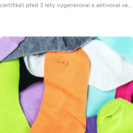
certifikát před 3 lety vygeneroval a aktivoval ve
své pokladně. 3 roky jsou běžná doba, na kterou
je certifikát vystaven. Podívejte se krok za
krokem, jak změnu certifikátu EET provést.
Zjištění platnosti certifikátu EET Změna
certifikátu EET je ve vaší zodpovědnosti. Pro
správnou evidenci tržeb je velmi důležité, abyste
si datum […]