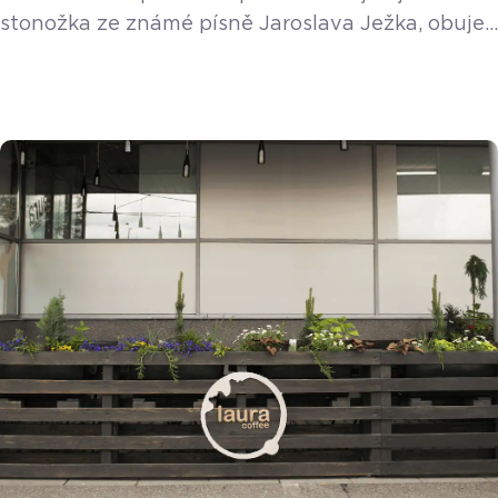
stonožka ze známé písně Jaroslava Ježka, obuje
vás paní Martina Štefková a její společnost
Madopo socks, která provozuje dva obchůdky
s ponožkami a punčochovým zbožím v Ostravě.
Proč zvolila zrovna ponožky? Je to konec konců
praktické zboží, které bude každý vždy
potřebovat. Kromě ponožek ale můžete nakoupit
i pyžama, spodní prádlo, punčochy, čepičky […]