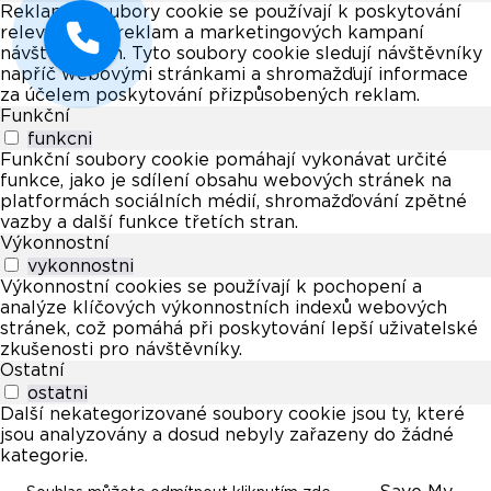
Reklamní soubory cookie se používají k poskytování
relevantních reklam a marketingových kampaní
návštěvníkům. Tyto soubory cookie sledují návštěvníky
napříč webovými stránkami a shromažďují informace
za účelem poskytování přizpůsobených reklam.
Funkční
funkcni
Funkční soubory cookie pomáhají vykonávat určité
funkce, jako je sdílení obsahu webových stránek na
platformách sociálních médií, shromažďování zpětné
vazby a další funkce třetích stran.
Výkonnostní
vykonnostni
Výkonnostní cookies se používají k pochopení a
analýze klíčových výkonnostních indexů webových
stránek, což pomáhá při poskytování lepší uživatelské
zkušenosti pro návštěvníky.
Ostatní
ostatni
Další nekategorizované soubory cookie jsou ty, které
jsou analyzovány a dosud nebyly zařazeny do žádné
kategorie.