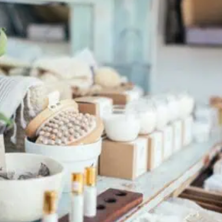
Laura Coffee je o lidech a sám zakladatel se
považuje pouze ze malé kolečko jednoho velkého
soukolí. Nyní […]