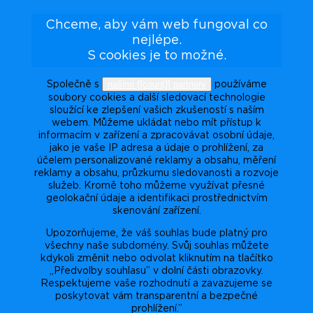
Chceme, aby vám web fungoval co
nejlépe.
S cookies je to možné.
našimi {{count}} partnery
Společně s
používáme
soubory cookies a další sledovací technologie
sloužící ke zlepšení vašich zkušeností s naším
webem. Můžeme ukládat nebo mít přístup k
informacím v zařízení a zpracovávat osobní údaje,
jako je vaše IP adresa a údaje o prohlížení, za
účelem personalizované reklamy a obsahu, měření
reklamy a obsahu, průzkumu sledovanosti a rozvoje
služeb. Kromě toho můžeme využívat přesné
geolokační údaje a identifikaci prostřednictvím
skenování zařízení.
Upozorňujeme, že váš souhlas bude platný pro
všechny naše subdomény. Svůj souhlas můžete
kdykoli změnit nebo odvolat kliknutím na tlačítko
„Předvolby souhlasu” v dolní části obrazovky.
Respektujeme vaše rozhodnutí a zavazujeme se
poskytovat vám transparentní a bezpečné
prohlížení.”