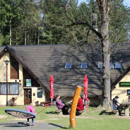
Bála se však, že neuspěje u talentových zkoušek
a jelikož se necítila být zrovna studijní typ,
rozhodla se […]