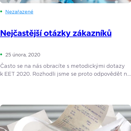
Nezařazené
Nejčastější otázky zákazníků
25 února, 2020
Často se na nás obracíte s metodickými dotazy
k EET 2020. Rozhodli jsme se proto odpovědět na
ty nejčastější a přeložit jazyk právníků běžným
živnostníkům. Rozumíme, že mnoho termínů je
těžko pochopitelných, výkladů je mnoho a často
si i protiřečí a především vám chceme ušetřit čas.
Namísto vyhledávání informací a studia zákonů
se tak můžete soustředit na své podnikání.
Opravdu musím mít […]