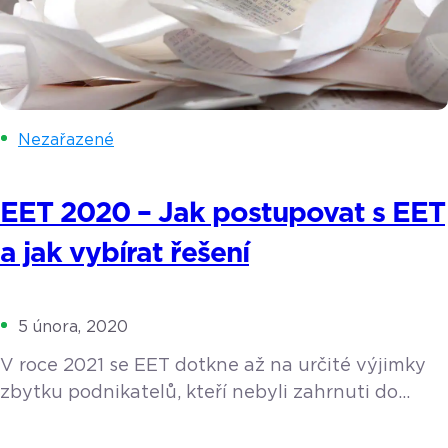
Nezařazené
EET 2020 – Jak postupovat s EET
a jak vybírat řešení
5 února, 2020
V roce 2021 se EET dotkne až na určité výjimky
zbytku podnikatelů, kteří nebyli zahrnuti do
prvních dvou vln. Přinášíme vám souhrnný
přehled informací, koho se EET týká, jak