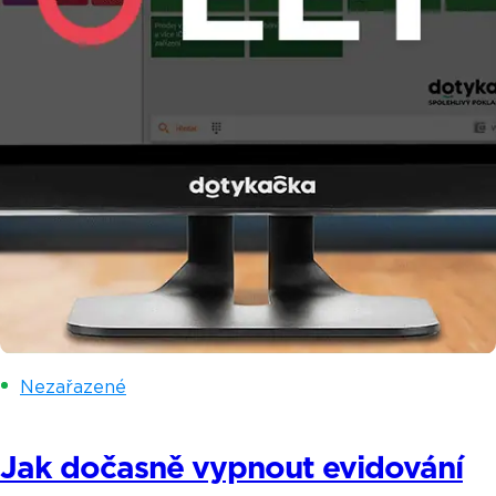
Nezařazené
Jak dočasně vypnout evidování