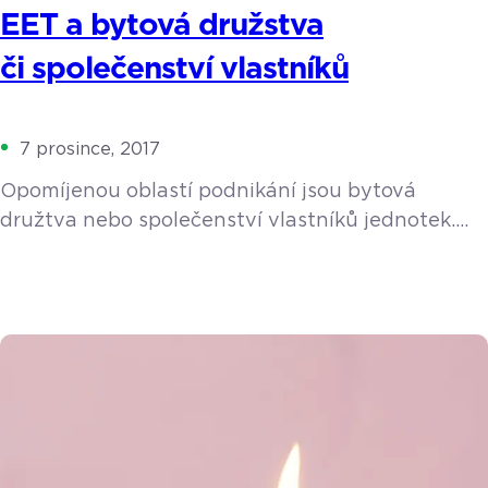
EET a bytová družstva
či společenství vlastníků
7 prosince, 2017
Opomíjenou oblastí podnikání jsou bytová
družtva nebo společenství vlastníků jednotek.
Jak je to s EET v tomto případě? Třetí vlna
elektronické evidence tržeb (EET) se týká
několika vybraných výrobních činností a služeb.
Tradičními zástupci jsou malí živnostníci jako
např. pekaři, cukráři, řezníci, dále lékaři, právníci,
autoservisy, taxislužby apod. Opomíjenou oblastí
podnikání jsou ale bytová družtva či společenství
vlastníků jednotek. Jak […]