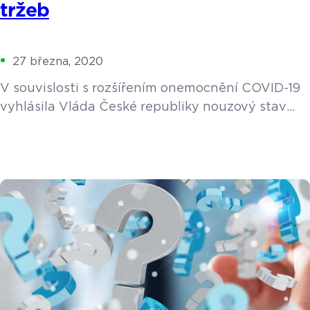
tržeb
27 března, 2020
V souvislosti s rozšířením onemocnění COVID-19
vyhlásila Vláda České republiky nouzový stav
a dočasně pozastavila povinnost evidovat tržby
bez ohledu na to, do které fáze evidence tržeb
vaše podnikání spadá, a to do konce roku 2022.
Návod s postupem Často kladené otázky
v souvislosti s vypnutím EET v pokladně Jak
ovlivní dočasné vypnutí funkce evidence tržeb
chod pokladny? Nijak. Pokladna bude fungovat
[…]