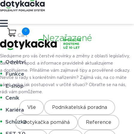
Cart
Nezařazené
Sledujeme pro vás čerstvé novinky a změny z oblasti legislativy,
Odvětví
daní, GDPR apod. a informace pravidelně aktualizujeme
a doplňujeme. Přinášíme vám zajímavé tipy a prověřené odkazy.
Funkce
Nevíte si rady s konkrétním nařízením? Zajímá vás, na co máte
nárok nebo jak postupovat v určité situaci? Obraťte se na nás,
E-shop
rádi vám pomůžeme.
Ceník
Vše
Podnikatelská poradna
Kariéra
Schůzka
Dotykačka pomáhá
Reference
EET 2.0