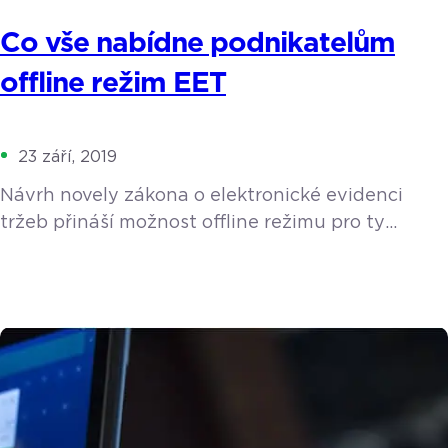
Co vše nabídne podnikatelům
offline režim EET
23 září, 2019
Návrh novely zákona o elektronické evidenci
tržeb přináší možnost offline režimu pro ty
nejmenší živnostníky. Co zvláštní režim EET je,
kdo přesně a jakým způsobem ho může využívat,
to vše a mnohem více v tomto článku. Co vlastně
offline režim EET je a bude se týkat také vás?
Zvláštní režim EET se od klasického vedení tržeb
liší tím, že se veškeré hotovostní […]