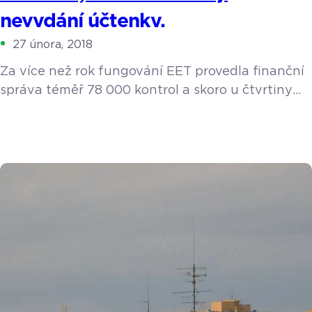
nevydání účtenky.
27 února, 2018
Za více než rok fungování EET provedla finanční
správa téměř 78 000 kontrol a skoro u čtvrtiny
z nich zjistila porušení povinností. Nejvyšší dosud
udělená pokuta činila 260 000 Kč, ta nejnižší
pouhých 100 Kč, přičemž průměrná výše pokuty
je 15 518 Kč a stále roste. Kontrola může dorazit
i v pozdních večerních hodinách nebo
např. o víkendu. Pokud spadáte mezi firmy
z 1. a 2. fáze EET, poctivě evidujte a neriskujte.
Obzvlášť máte-li […]