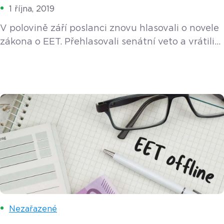
1 října, 2019
V polovině září poslanci znovu hlasovali o novele
zákona o EET. Přehlasovali senátní veto a vrátili
třetí a čtvrtou vlnu do hry. Povinnost elektronicky
evidovat tržby se tak už příští rok rozšíří na
řemeslníky a zástupce takzvaných svobodných
povolání, jako jsou právníci, lékaři nebo taxikáři.
Výjimku dostali pouze soukromí poskytovatelé
sociálních služeb nebo předvánoční prodejci
kaprů. Koho EET ve 3. a 4. vlně […]
Nezařazené