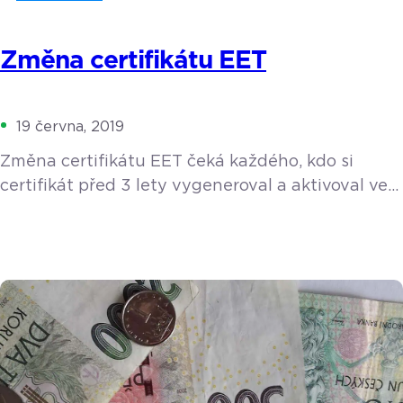
Změna certifikátu EET
19 června, 2019
Změna certifikátu EET čeká každého, kdo si
certifikát před 3 lety vygeneroval a aktivoval ve
své pokladně. 3 roky jsou běžná doba, na kterou
je certifikát vystaven. Podívejte se krok za
krokem, jak změnu certifikátu EET provést.
Zjištění platnosti certifikátu EET Změna
certifikátu EET je ve vaší zodpovědnosti. Pro
správnou evidenci tržeb je velmi důležité, abyste
si datum […]