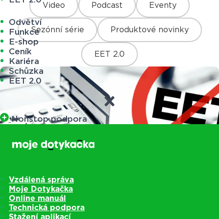
Video
Podcast
Eventy
Odvětví
Sezónní série
Produktové novinky
Funkce
E-shop
Ceník
EET 2.0
Kariéra
Schůzka
EET 2.0
Nonstop podpora
Nezařazené
Vzdálená správa
Moje Dotykačka
Online manuál
Technická podpora
Odklad EET až na 1. ledna 2023
Stažení aplikací