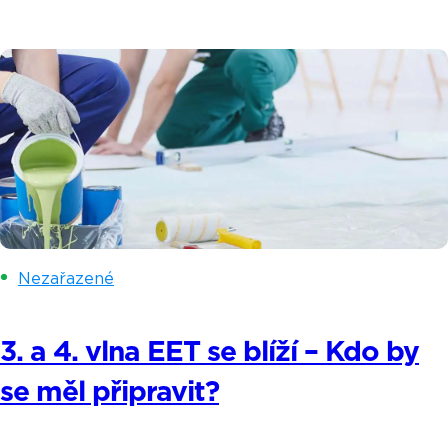
postupovat při registraci a jak vybrat to správné
řešení právě pro vás. Koho musí mít EET v roce
2021? Všeobecně se dá říct, že až na minimální
výjimky uvedené […]
Nezařazené
3. a 4. vlna EET se blíží – Kdo by
se měl připravit?