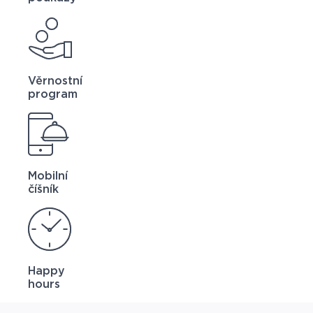
Věrnostní
program
Mobilní
číšník
Happy
hours