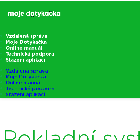
Vzdálená správa
Moje Dotykačka
Online manuál
Technická podpora
Stažení aplikací
Vzdálená správa
Moje Dotykačka
Online manuál
Technická podpora
Stažení aplikací
Pokladní sys