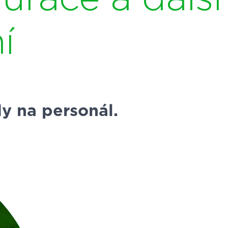
í
dy na personál.