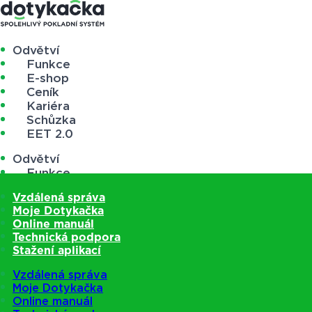
Odvětví
Funkce
E-shop
Ceník
Kariéra
Schůzka
EET 2.0
Odvětví
Funkce
E-shop
Vzdálená správa
Ceník
Moje Dotykačka
Kariéra
Online manuál
Schůzka
Technická podpora
EET 2.0
Stažení aplikací
Vzdálená správa
Moje Dotykačka
Online manuál