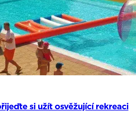
jeďte si užít osvěžující rekreaci