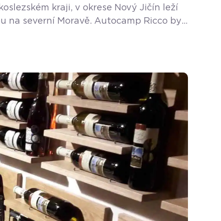
slezském kraji, v okrese Nový Jičín leží
odou na severní Moravě. Autocamp Ricco byl
ezóna na koupališti začíná od […]