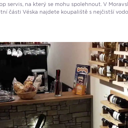
op servis, na který se mohu spolehnout. V Moravsko
stní části Véska najdete koupaliště s nejčistší v
olf Korčák. Bazény jsou napuštěny pitnou vodou, s