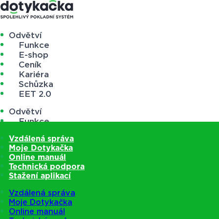
Odvětví
Funkce
E-shop
Ceník
Kariéra
Schůzka
EET 2.0
Odvětví
Funkce
E-shop
Vzdálená správa
Ceník
Moje Dotykačka
Kariéra
Online manuál
Schůzka
Technická podpora
EET 2.0
Stažení aplikací
Vzdálená správa
Moje Dotykačka
Online manuál