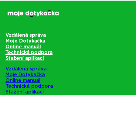
Vzdálená správa
Moje Dotykačka
Online manuál
Technická podpora
Stažení aplikací
Vzdálená správa
Moje Dotykačka
Online manuál
Technická podpora
Stažení aplikací