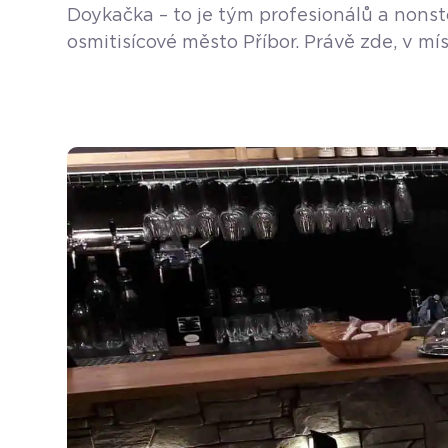
Doykačka – to je tým profesionálů a nonst
osmitisícové město Příbor. Právě zde, v mí
otevřen 1. 6. 1992 a provozuje ho pan Rud