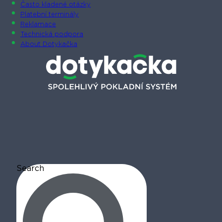
Často kladené otázky
Platební terminály
Reklamace
Technická podpora
About Dotykačka
Search