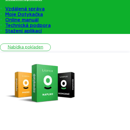
Vzdálená správa
Moje Dotykačka
Online manuál
Pokladny
Technická podpora
Stažení aplikací
Nabídka pokladen