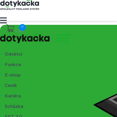
Cart
Odvětví
Funkce
E-shop
Ceník
Kariéra
Schůzka
EET 2.0