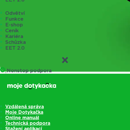
Odvětví
Funkce
E-shop
Ceník
Kariéra
Schůzka
EET 2.0
Nonstop podpora
Vzdálená správa
Moje Dotykačka
Online manuál
Technická podpora
Stažení aplikací