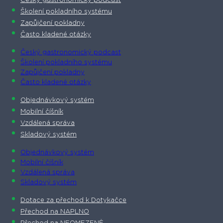
Český gastronomický podcast​
Školení pokladního systému
Zapůjčení pokladny
Často kladené otázky
Český gastronomický podcast​
Školení pokladního systému
Zapůjčení pokladny
Často kladené otázky
Objednávkový systém
Mobilní číšník
Vzdálená správa
Skladový systém
Objednávkový systém
Mobilní číšník
Vzdálená správa
Skladový systém
Dotace za přechod k Dotykačce
Přechod na NAPLNO