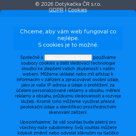
© 2026 Dotykačka ČR s.r.o.
GDPR
|
Cookies
Chceme, aby vám web fungoval co
nejlépe.
S cookies je to možné.
našimi {{count}} partnery
Společně s
používáme
soubory cookies a další sledovací technologie
sloužící ke zlepšení vašich zkušeností s naším
webem. Můžeme ukládat nebo mít přístup k
informacím v zařízení a zpracovávat osobní údaje,
jako je vaše IP adresa a údaje o prohlížení, za
účelem personalizované reklamy a obsahu, měření
reklamy a obsahu, průzkumu sledovanosti a rozvoje
služeb. Kromě toho můžeme využívat přesné
geolokační údaje a identifikaci prostřednictvím
skenování zařízení.
Upozorňujeme, že váš souhlas bude platný pro
všechny naše subdomény. Svůj souhlas můžete
kdykoli změnit nebo odvolat kliknutím na tlačítko