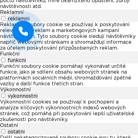
počtu návštěvníků, míře okamžitého opuštění, zdroji
návštěvnosti atd.
Reklamní
reklamni
Reklamní soubory cookie se používají k poskytování
relevantních reklam a marketingových kampaní
návštěvníkům. Tyto soubory cookie sledují návštěvníky
napříč webovými stránkami a shromažďují informace
za účelem poskytování přizpůsobených reklam.
Funkční
funkcni
Funkční soubory cookie pomáhají vykonávat určité
funkce, jako je sdílení obsahu webových stránek na
platformách sociálních médií, shromažďování zpětné
vazby a další funkce třetích stran.
Výkonnostní
vykonnostni
Výkonnostní cookies se používají k pochopení a
analýze klíčových výkonnostních indexů webových
stránek, což pomáhá při poskytování lepší uživatelské
zkušenosti pro návštěvníky.
Ostatní
ostatni
Další nekategorizované soubory cookie jsou ty, které