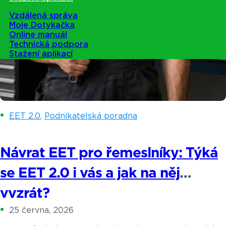
Vzdálená správa
Moje Dotykačka
Online manuál
Technická podpora
Stažení aplikací
EET 2.0
,
Podnikatelská poradna
Návrat EET pro řemeslníky: Týká
se EET 2.0 i vás a jak na něj
vyzrát?
25 června, 2026