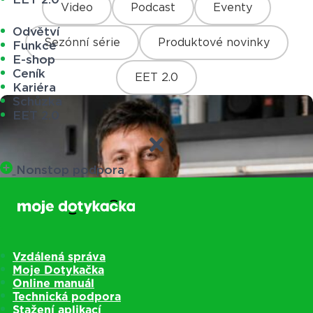
Video
Podcast
Eventy
Odvětví
Sezónní série
Produktové novinky
Funkce
E-shop
Ceník
EET 2.0
Kariéra
Schůzka
EET 2.0
Nonstop podpora
Vzdálená správa
Moje Dotykačka
Online manuál
Technická podpora
Stažení aplikací