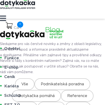
Cart
Blog
Sledujeme pro vás čerstvé novinky a změny z oblasti legislativy,
Odvětví
daní, GDPR apod. a informace pravidelně aktualizujeme
a doplňujeme. Přinášíme vám zajímavé tipy a prověřené odkazy.
Funkce
Nevíte si rady s konkrétním nařízením? Zajímá vás, na co máte
nárok nebo jak postupovat v určité situaci? Obraťte se na nás,
E-shop
rádi vám pomůžeme.
Ceník
Vše
Podnikatelská poradna
Kariéra
Schůzka
Dotykačka pomáhá
Reference
EET 2.0