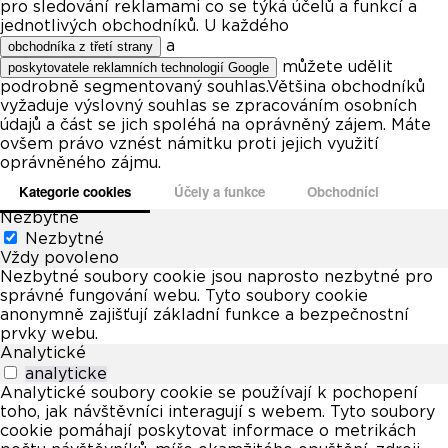
pro sledování reklamami co se týká účelů a funkcí a
jednotlivých obchodníků. U každého
a
obchodníka z třetí strany
můžete udělit
poskytovatele reklamních technologií Google
podrobně segmentovaný souhlas.Většina obchodníků
vyžaduje výslovný souhlas se zpracováním osobních
údajů a část se jich spoléhá na oprávněný zájem. Máte
ovšem právo vznést námitku proti jejich využití
oprávněného zájmu.
Kategorie cookies
Účely a funkce
Obchodníci
Nezbytné
Nezbytné
Vždy povoleno
Nezbytné soubory cookie jsou naprosto nezbytné pro
správné fungování webu. Tyto soubory cookie
anonymně zajišťují základní funkce a bezpečnostní
prvky webu.
Analytické
analyticke
Analytické soubory cookie se používají k pochopení
toho, jak návštěvníci interagují s webem. Tyto soubory
cookie pomáhají poskytovat informace o metrikách