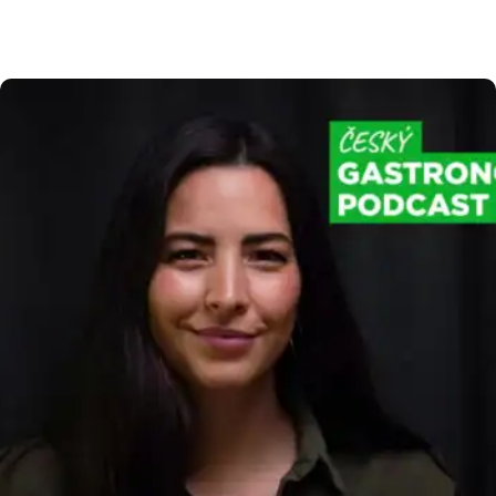
evidence tržeb 2.0 znamená pro vaše podnikání,
jaký je přesný časový plán státu a jak se můžete
na všechny změny připravit bez zbytečného
stresu. Harmonogram elektronické evidence
tržeb 2.0 Abychom vám usnadnili orientaci
v nadcházejících legislativních krocích, připravili
jsme […]