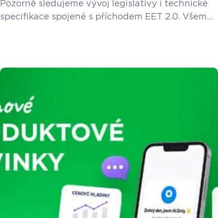
Pozorně sledujeme vývoj legislativy i technické
specifikace spojené s příchodem EET 2.0. Všem
stávajícím a novým zákazníkům poskytneme EET
2.0 funkci v rámci licence zdarma. Vláda v květnu
2026 schválila návrh nového zákona o evidenci
tržeb, který do podnikatelského světa přichází
pod názvem EET 2.0. Pokud provozujete řemeslo
– ať už jste instalatér, elektrikář, truhlář, zedník
nebo malíř – zbystřete. Nový […]