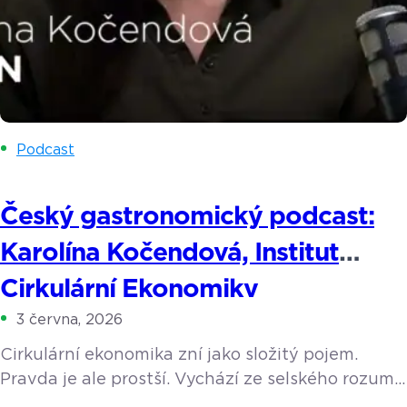
Podcast
Český gastronomický podcast:
Karolína Kočendová, Institut
Cirkulární Ekonomiky
3 června, 2026
Cirkulární ekonomika zní jako složitý pojem.
Pravda je ale prostší. Vychází ze selského rozumu
a z toho, co dělaly už naše babičky. Její