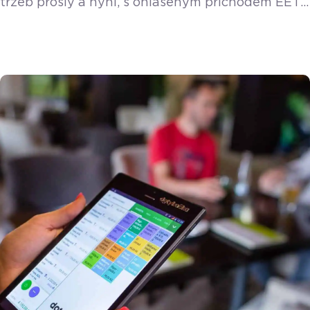
tržeb prošly a nyní, s ohlášeným příchodem EET
2.0, začínají mnozí podnikatelé opět řešit, co
nová povinnost přinese. Zatímco někteří trnou
hrůzou, ti připravení zůstávají v klidu. Patří k nim
i kadeřnice Alžběta ze Středočeského kraje, která
musela řešit povinnost evidovat platby již ve
druhé vlně EET, kvůli doplňkovému prodeji
vlasových produktů. Zatímco […]