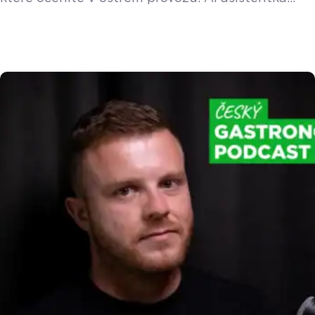
Doty v telefonu, Mobilní číšník ještě blíž velké
pokladně, upgrade cenových hladin a vylepšená
správa viditelnosti produktů na různých
pokladnách. Přečtěte si kompletní přehled. Nová
AI Doty na desktopu i v mobilu
Vylepšení AI
asistentka Doty mění vzhled a nově funguje
v online adminu (vzdálené správě) i na mobilních
[…]