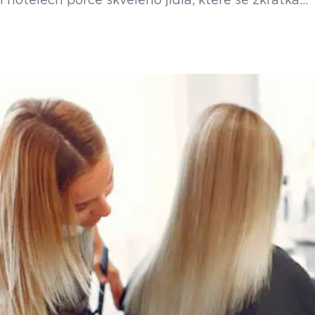
i hotelech porce skvělého jídla, které se zkrátka
nestihnou prodat. Platforma Nesnězeno vzala
tento problém do vlastních rukou a přišla
s řešením, ze kterého těží všichni. O detailech
fungování aplikace i o nákupním chování českých
strávníků jsme si povídali s Filipem Matuškem.
Koncept je jednoduchý, ale nesmírně efektivní.
Podniky nabídnou své neprodané zboží formou
balíčku s překvapením a minimálně […]