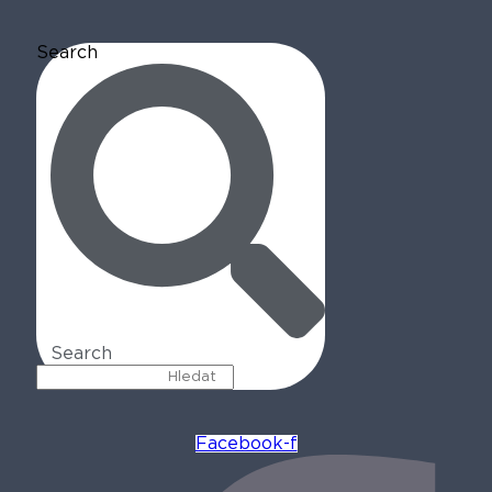
Search
Search
Facebook-f