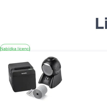
L
Nabídka licencí