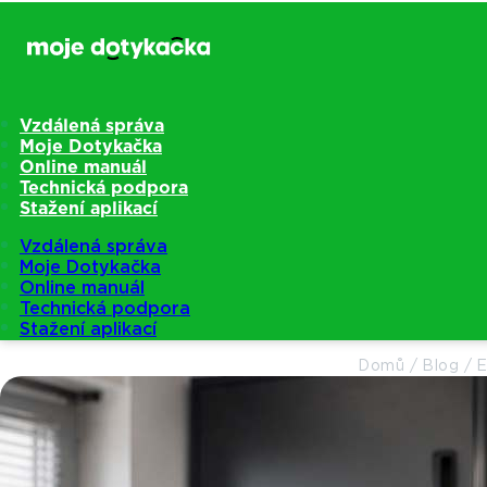
Vzdálená správa
Moje Dotykačka
Online manuál
Technická podpora
Stažení aplikací
Vzdálená správa
Moje Dotykačka
Online manuál
Technická podpora
Stažení aplikací
Domů
/
Blog
/
E