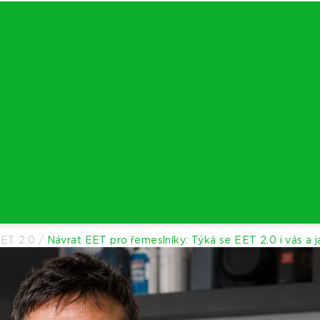
ET 2.0
/
Návrat EET pro řemeslníky: Týká se EET 2.0 i vás a j