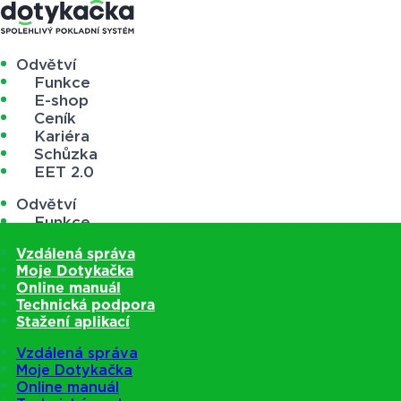
Odvětví
Funkce
E-shop
Ceník
Kariéra
Schůzka
EET 2.0
Odvětví
Funkce
E-shop
Vzdálená správa
Ceník
Moje Dotykačka
Kariéra
Online manuál
Schůzka
Technická podpora
EET 2.0
Stažení aplikací
Vzdálená správa
Moje Dotykačka
Online manuál