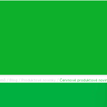
omů
/
Blog
/
Produktové novinky
/
Červnové produktové novi