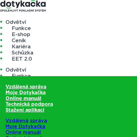
Odvětví
Funkce
E-shop
Ceník
Kariéra
Schůzka
EET 2.0
Odvětví
Funkce
E-shop
Vzdálená správa
Ceník
Moje Dotykačka
Kariéra
Online manuál
Schůzka
Technická podpora
EET 2.0
Stažení aplikací
Vzdálená správa
Moje Dotykačka
Online manuál