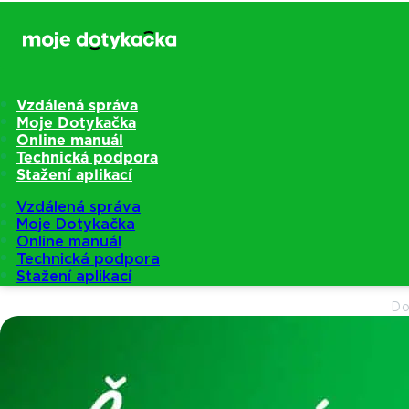
Vzdálená správa
Moje Dotykačka
Online manuál
Technická podpora
Stažení aplikací
Vzdálená správa
Moje Dotykačka
Online manuál
Technická podpora
Stažení aplikací
D