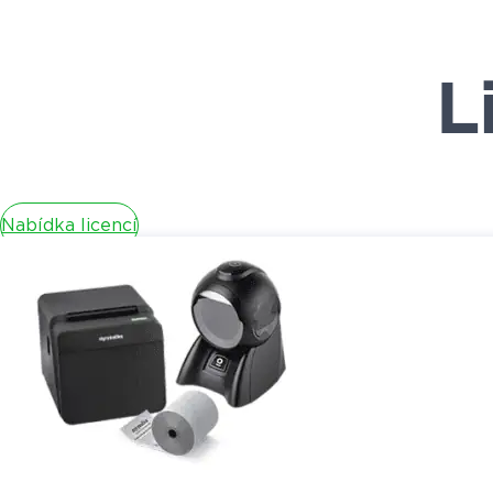
L
Nabídka licencí