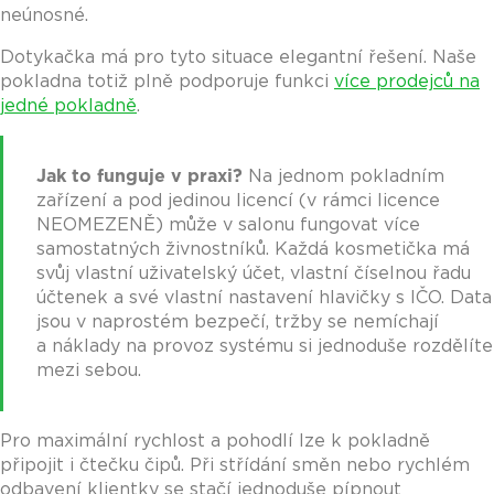
neúnosné.
Dotykačka má pro tyto situace elegantní řešení. Naše
pokladna totiž plně podporuje funkci
více prodejců na
jedné pokladně
.
Jak to funguje v praxi?
Na jednom pokladním
zařízení a pod jedinou licencí (v rámci licence
NEOMEZENĚ) může v salonu fungovat více
samostatných živnostníků. Každá kosmetička má
svůj vlastní uživatelský účet, vlastní číselnou řadu
účtenek a své vlastní nastavení hlavičky s IČO. Data
jsou v naprostém bezpečí, tržby se nemíchají
a náklady na provoz systému si jednoduše rozdělíte
mezi sebou.
Pro maximální rychlost a pohodlí lze k pokladně
připojit i čtečku čipů. Při střídání směn nebo rychlém
odbavení klientky se stačí jednoduše pípnout