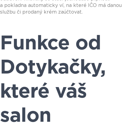
a pokladna automaticky ví, na které IČO má danou
službu či prodaný krém zaúčtovat.
Funkce od
Dotykačky,
které váš
salon