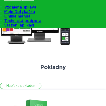
Vzdálená správa
Moje Dotykačka
Online manuál
Technická podpora
Stažení aplikací
Pokladny
Nabídka pokladen