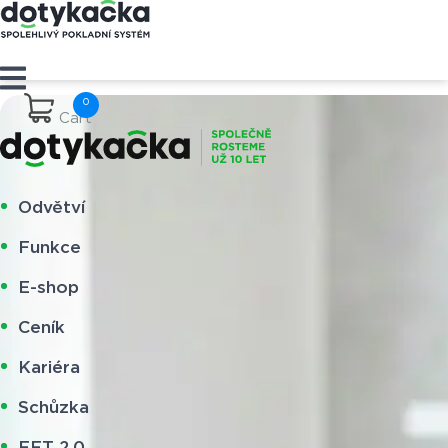
Cart
Odvětví
Funkce
E-shop
Ceník
Kariéra
Schůzka
EET 2.0