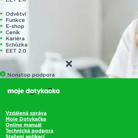
Odvětví
Funkce
E-shop
Ceník
Kariéra
Schůzka
EET 2.0
Nonstop podpora
Vzdálená správa
Moje Dotykačka
Online manuál
Technická podpora
Stažení aplikací