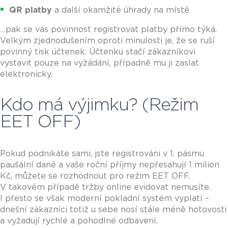
QR platby
a další okamžité úhrady na místě
…pak se vás povinnost registrovat platby přímo týká.
Velkým zjednodušením oproti minulosti je, že se ruší
povinný tisk účtenek. Účtenku stačí zákazníkovi
vystavit pouze na vyžádání, případně mu ji zaslat
elektronicky.
Kdo má výjimku? (Režim
EET OFF)
Pokud podnikáte sami, jste registrováni v 1. pásmu
paušální daně a vaše roční příjmy nepřesahují 1 milion
Kč, můžete se rozhodnout pro režim EET OFF.
V takovém případě tržby online evidovat nemusíte.
I přesto se však moderní pokladní systém vyplatí –
dnešní zákazníci totiž u sebe nosí stále méně hotovosti
a vyžadují rychlé a pohodlné odbavení.