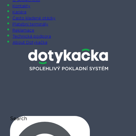
O společnosti
Kontakty
Kariéra
Často kladené otázky
Platební terminály
Reklamace
Technická podpora
About Dotykačka
Search