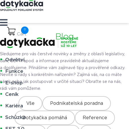
Cart
Blog
Sledujeme pro vás čerstvé novinky a změny z oblasti legislativy,
Odvětví
daní, GDPR apod. a informace pravidelně aktualizujeme
a doplňujeme. Přinášíme vám zajímavé tipy a prověřené odkazy.
Funkce
Nevíte si rady s konkrétním nařízením? Zajímá vás, na co máte
nárok nebo jak postupovat v určité situaci? Obraťte se na nás,
E-shop
rádi vám pomůžeme.
Ceník
Vše
Podnikatelská poradna
Kariéra
Schůzka
Dotykačka pomáhá
Reference
EET 2.0