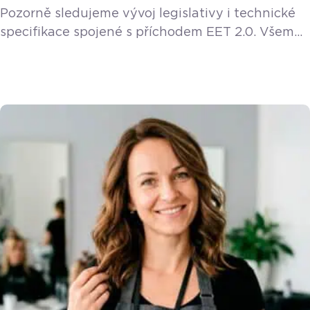
Pozorně sledujeme vývoj legislativy i technické
specifikace spojené s příchodem EET 2.0. Všem
stávajícím a novým zákazníkům poskytneme EET
2.0 funkci v rámci licence zdarma. Podnikání
v gastronomii není zrovna procházka růžovou
zahradou. Sotva se gastro provozy oklepaly
z náročných let plných nečekaných výzev, už se
na obzoru rýsuje další legislativní změna. Vláda
schválila zavedení modernizované elektronické
evidence tržeb, která pod […]