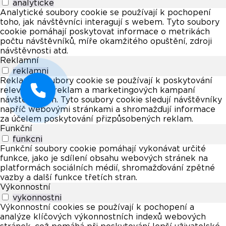
analyticke
Analytické soubory cookie se používají k pochopení
toho, jak návštěvníci interagují s webem. Tyto soubory
cookie pomáhají poskytovat informace o metrikách
počtu návštěvníků, míře okamžitého opuštění, zdroji
návštěvnosti atd.
Reklamní
reklamni
Reklamní soubory cookie se používají k poskytování
relevantních reklam a marketingových kampaní
návštěvníkům. Tyto soubory cookie sledují návštěvníky
napříč webovými stránkami a shromažďují informace
za účelem poskytování přizpůsobených reklam.
Funkční
funkcni
Funkční soubory cookie pomáhají vykonávat určité
funkce, jako je sdílení obsahu webových stránek na
platformách sociálních médií, shromažďování zpětné
vazby a další funkce třetích stran.
Výkonnostní
vykonnostni
Výkonnostní cookies se používají k pochopení a
analýze klíčových výkonnostních indexů webových