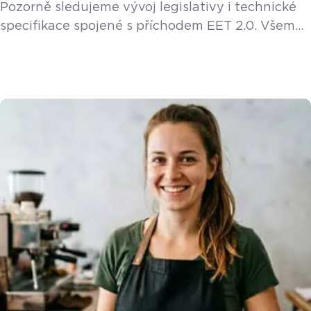
Pozorně sledujeme vývoj legislativy i technické
specifikace spojené s příchodem EET 2.0. Všem
stávajícím a novým zákazníkům poskytneme EET
2.0 funkci v rámci licence zdarma. Letní sezóna je
v plném proudu, teploty stoupají k tropickým
hodnotám a před stánky se zmrzlinou se tvoří
nekonečné fronty. Jako zmrzlináři řešíte v těchto
dnech hlavně to, aby obsluha kmitala, zmrzlina
netála a zákazníci odcházeli spokojení. Jenže na
[…]