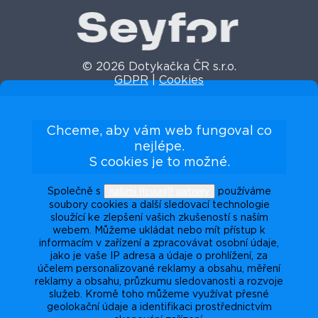
© 2026 Dotykačka ČR s.r.o.
GDPR
|
Cookies
Chceme, aby vám web fungoval co
nejlépe.
S cookies je to možné.
našimi {{count}} partnery
Společně s
používáme
soubory cookies a další sledovací technologie
sloužící ke zlepšení vašich zkušeností s naším
webem. Můžeme ukládat nebo mít přístup k
informacím v zařízení a zpracovávat osobní údaje,
jako je vaše IP adresa a údaje o prohlížení, za
účelem personalizované reklamy a obsahu, měření
reklamy a obsahu, průzkumu sledovanosti a rozvoje
služeb. Kromě toho můžeme využívat přesné
geolokační údaje a identifikaci prostřednictvím