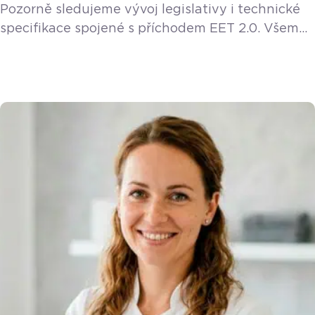
Pozorně sledujeme vývoj legislativy i technické
specifikace spojené s příchodem EET 2.0. Všem
stávajícím a novým zákazníkům poskytneme EET
2.0 funkci v rámci licence zdarma. Provozovat
kavárnu znamená starat se o vůni výběrové kávy,
čerstvé dezerty a spokojené úsměvy hostů.
Poslední věc, kterou chcete ve svém podniku
řešit, je nekonečné studování měnící se
legislativy. S příchodem nového vládního návrhu
se ale téma […]