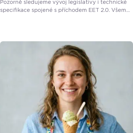
Pozorně sledujeme vývoj legislativy i technické
specifikace spojené s příchodem EET 2.0. Všem
stávajícím a novým zákazníkům poskytneme EET
2.0 funkci v rámci licence zdarma. Ať už
vdechujete život dřevu, šijete originální módu,
pečete domácí kváskový chléb nebo mícháte
přírodní kosmetiku, vaše hlavní vášeň je jasná –
samotná tvorba. S příchodem nové legislativy se
ale každý tvůrce musí na chvíli […]