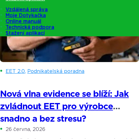
Vzdálená správa
Moje Dotykačka
Online manuál
Technická podpora
Stažení aplikací
EET 2.0
,
Podnikatelská poradna
Nová vlna evidence se blíží: Jak
zvládnout EET pro výrobce
snadno a bez stresu?
26 června, 2026