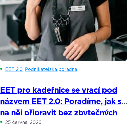
EET 2.0
,
Podnikatelská poradna
EET pro kadeřnice se vrací pod
názvem EET 2.0: Poradíme, jak se
na něj připravit bez zbytečných
25 června, 2026
výdajů.