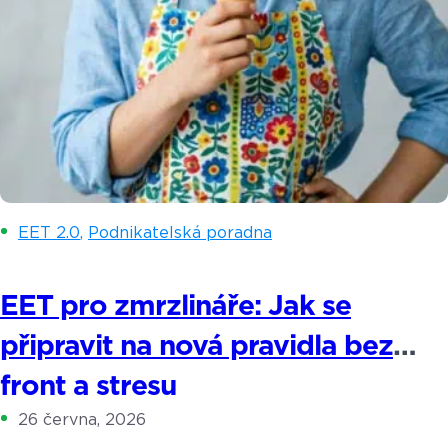
EET 2.0
,
Podnikatelská poradna
EET pro zmrzlináře: Jak se
připravit na nová pravidla bez
front a stresu
26 června, 2026