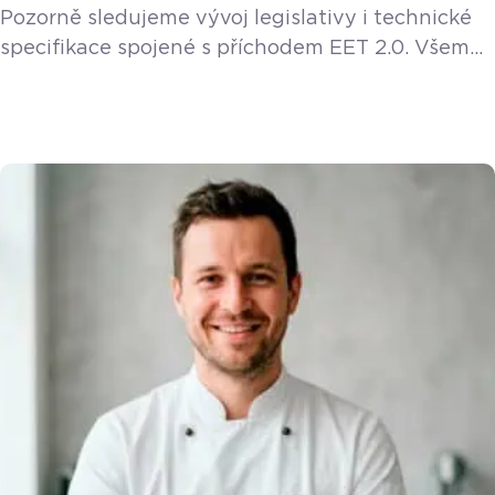
Pozorně sledujeme vývoj legislativy i technické
specifikace spojené s příchodem EET 2.0. Všem
stávajícím a novým zákazníkům poskytneme EET
2.0 funkci v rámci licence zdarma. Svět krásy
a péče o tělo je dynamický, ale v poslední době
se v něm kromě nejnovějších trendů v kosmetice
řeší také legislativa. Vláda schválila návrh
zákona o nové evidenci tržeb, tzv. EET 2.0, která
má přinést modernější pravidla pro evidování […]