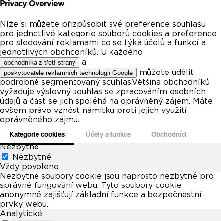
Privacy Overview
Níže si můžete přizpůsobit své preference souhlasu
pro jednotlivé kategorie souborů cookies a preference
pro sledování reklamami co se týká účelů a funkcí a
jednotlivých obchodníků. U každého
a
obchodníka z třetí strany
můžete udělit
poskytovatele reklamních technologií Google
podrobně segmentovaný souhlas.Většina obchodníků
vyžaduje výslovný souhlas se zpracováním osobních
údajů a část se jich spoléhá na oprávněný zájem. Máte
ovšem právo vznést námitku proti jejich využití
oprávněného zájmu.
Kategorie cookies
Účely a funkce
Obchodníci
Nezbytné
Nezbytné
Vždy povoleno
Nezbytné soubory cookie jsou naprosto nezbytné pro
správné fungování webu. Tyto soubory cookie
anonymně zajišťují základní funkce a bezpečnostní
prvky webu.
Analytické