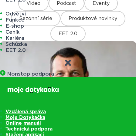
Video
Podcast
Eventy
Odvětví
Sezónní série
Produktové novinky
Funkce
E-shop
Ceník
EET 2.0
Kariéra
Schůzka
EET 2.0
Nonstop podpora
Vzdálená správa
Moje Dotykačka
Online manuál
Technická podpora
Stažení aplikací