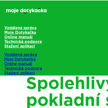
Vzdálená správa
Moje Dotykačka
Online manuál
Technická podpora
Stažení aplikací
Vzdálená správa
Moje Dotykačka
Online manuál
Technická podpora
Stažení aplikací
Spolehliv
pokladní