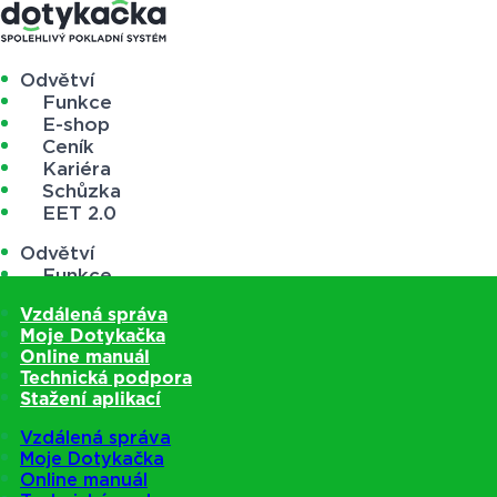
Odvětví
Funkce
E-shop
Ceník
Kariéra
Schůzka
EET 2.0
Odvětví
Funkce
E-shop
Vzdálená správa
Ceník
Moje Dotykačka
Kariéra
Online manuál
Schůzka
Technická podpora
EET 2.0
Stažení aplikací
Vzdálená správa
Moje Dotykačka
Online manuál