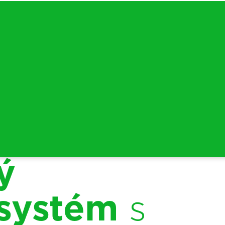
ý
 systém
s