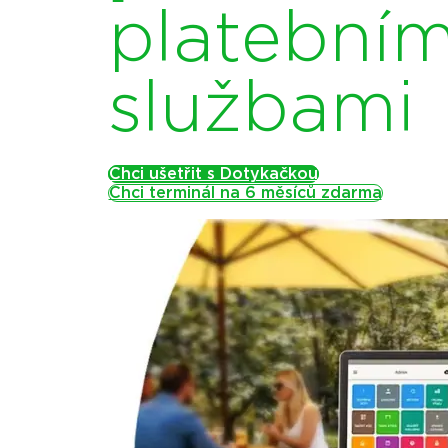
platebním
službami
Chci ušetřit s Dotykačkou
Chci terminál na 6 měsíců zdarma