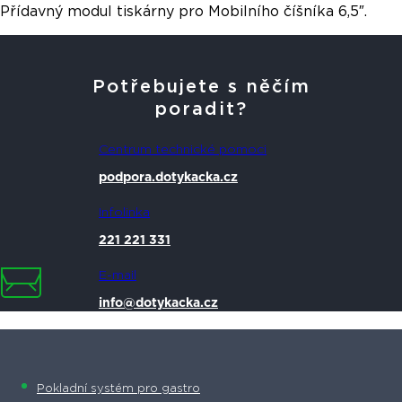
Přídavný modul tiskárny pro Mobilního číšníka 6,5″.
Potřebujete s něčím
poradit?
Centrum technické pomoci
podpora.dotykacka.cz
Infolinka
221 221 331
E-mail
info@dotykacka.cz
Pokladní systém pro gastro