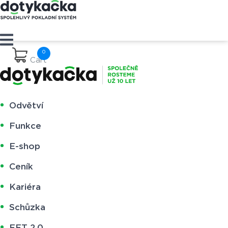
Cart
Odvětví
Funkce
E-shop
Ceník
Kariéra
Schůzka
EET 2.0