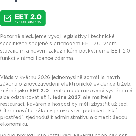
Pozorně sledujeme vývoj legislativy i technické
specifikace spojené s příchodem EET 2.0. Všem
stávajícím a novým zákazníkům poskytneme EET 2.0
funkci v rámci licence zdarma.
Vláda v květnu 2026 jednomyslně schválila návrh
zákona o znovuzavedení elektronické evidence tržeb,
známé jako
EET 2.0
. Tento modernizovaný systém má
sice odstartovat až
1. ledna 2027
, ale majitelé
restaurací, kaváren a hospod by měli zbystřit už teď.
Cílem nového zákona je narovnat podnikatelské
prostředí, zjednodušit administrativu a omezit šedou
ekonomiku.
Pokud provozujete restauraci, kavárnu nebo bar,
eet