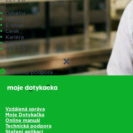
Odvětví
Funkce
E-shop
Ceník
Kariéra
Schůzka
EET 2.0
Nonstop podpora
Vzdálená správa
Moje Dotykačka
Online manuál
Technická podpora
Stažení aplikací