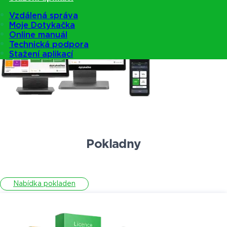
Vzdálená správa
Moje Dotykačka
Online manuál
Technická podpora
Stažení aplikací
Pokladny
Nabídka pokladen