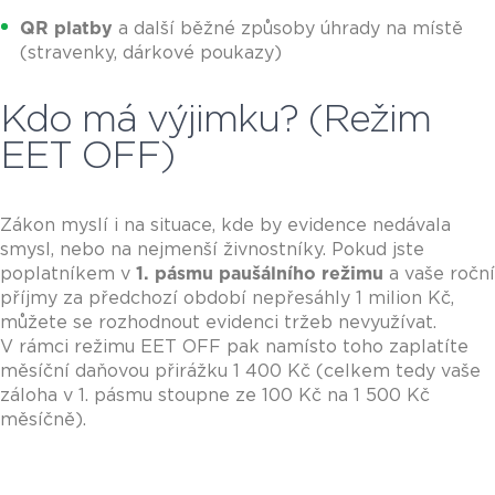
QR platby
a další běžné způsoby úhrady na místě
(stravenky, dárkové poukazy)
Kdo má výjimku? (Režim
EET OFF)
Zákon myslí i na situace, kde by evidence nedávala
smysl, nebo na nejmenší živnostníky. Pokud jste
poplatníkem v
1. pásmu paušálního režimu
a vaše roční
příjmy za předchozí období nepřesáhly 1 milion Kč,
můžete se rozhodnout evidenci tržeb nevyužívat.
V rámci režimu EET OFF pak namísto toho zaplatíte
měsíční daňovou přirážku 1 400 Kč (celkem tedy vaše
záloha v 1. pásmu stoupne ze 100 Kč na 1 500 Kč
měsíčně).