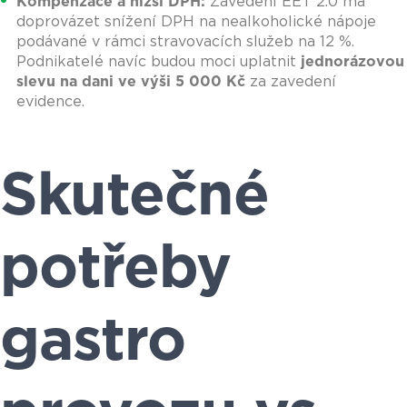
Kompenzace a nižší DPH:
Zavedení EET 2.0 má
doprovázet snížení DPH na nealkoholické nápoje
podávané v rámci stravovacích služeb na 12 %.
Podnikatelé navíc budou moci uplatnit
jednorázovou
slevu na dani ve výši 5 000 Kč
za zavedení
evidence.
Skutečné
potřeby
gastro