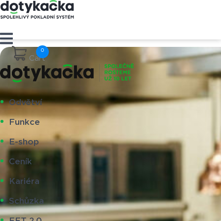
Cart
Odvětví
Funkce
E-shop
Ceník
Kariéra
Schůzka
EET 2.0