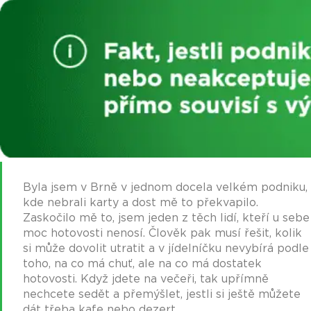
Byla jsem v Brně v jednom docela velkém podniku,
kde nebrali karty a dost mě to překvapilo.
Zaskočilo mě to, jsem jeden z těch lidí, kteří u sebe
moc hotovosti nenosí. Člověk pak musí řešit, kolik
si může dovolit utratit a v jídelníčku nevybírá podle
toho, na co má chuť, ale na co má dostatek
hotovosti. Když jdete na večeři, tak upřímně
nechcete sedět a přemýšlet, jestli si ještě můžete
dát třeba kafe nebo dezert.