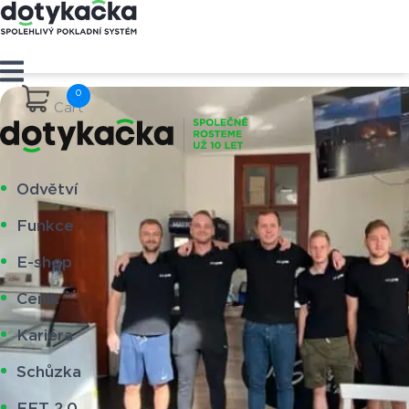
Cart
Odvětví
Funkce
E-shop
Ceník
Kariéra
Schůzka
EET 2.0