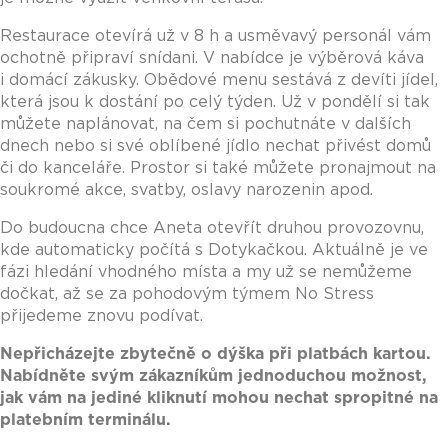
Restaurace otevírá už v 8 h a usměvavý personál vám
ochotně připraví snídani. V nabídce je výběrová káva
i domácí zákusky. Obědové menu sestává z devíti jídel,
která jsou k dostání po celý týden. Už v pondělí si tak
můžete naplánovat, na čem si pochutnáte v dalších
dnech nebo si své oblíbené jídlo nechat přivést domů
či do kanceláře. Prostor si také můžete pronajmout na
soukromé akce, svatby, oslavy narozenin apod.
Do budoucna chce Aneta otevřít druhou provozovnu,
kde automaticky počítá s Dotykačkou. Aktuálně je ve
fázi hledání vhodného místa a my už se nemůžeme
dočkat, až se za pohodovým týmem No Stress
přijedeme znovu podívat.
Nepřicházejte zbytečně o dýška při platbách kartou.
Nabídněte svým zákazníkům jednoduchou možnost,
jak vám na jediné kliknutí mohou nechat spropitné na
platebním terminálu.