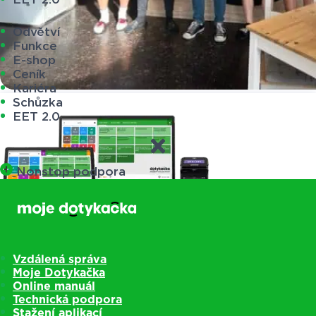
Odvětví
Funkce
E-shop
Ceník
Kariéra
Schůzka
EET 2.0
Nonstop podpora
Vzdálená správa
Moje Dotykačka
Online manuál
Pokladny
Technická podpora
Stažení aplikací