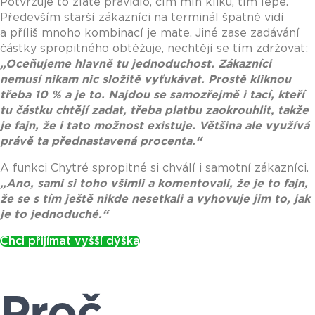
Potvrzuje to zlaté pravidlo, čím míň kliků, tím lépe.
Především starší zákazníci na terminál špatně vidí
a příliš mnoho kombinací je mate. Jiné zase zadávání
částky spropitného obtěžuje, nechtějí se tím zdržovat:
„
Oceňujeme hlavně tu jednoduchost. Zákazníci
nemusí nikam nic složitě vyťukávat. Prostě kliknou
třeba 10 % a je to. Najdou se samozřejmě i tací, kteří
tu částku chtějí zadat, třeba platbu zaokrouhlit, takže
je fajn, že i tato možnost existuje. Většina ale využívá
právě ta přednastavená procenta.
“
A funkci Chytré spropitné si chválí i samotní zákazníci.
„
Ano, sami si toho všimli a komentovali, že je to fajn,
že se s tím ještě nikde nesetkali a vyhovuje jim to, jak
je to jednoduché.
“
Chci přijímat vyšší dýška
Proč