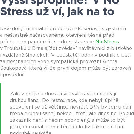
Vyšší spropitné? V No
Stress už ví, jak na to
Navzdory minimální předchozí zkušenosti s gastrem
a nešťastně načasovanému otevření těsně před
příchodem pandemie, se do restaurace
No Stress
v Troubsku u Brna sjíždí zvědaví návštěvníci z blízkého
i vzdálenějšího okolí. V podstatě rodinný podnik o pěti
zaměstnancích vede sympatická provozní Aneta
Soukopová, která ví, že první dojem může být zároveň
i poslední.
Zákazníci jsou dneska víc vybíraví a nedávají
druhou šanci. Do restaurace, kde nebyli úplně
spokojení se už většinou nevrátí. Dřív by tomu dali
třeba druhou šanci, někdo i třetí, ale dnes ne. Pokud
zákazník není s něčím spokojený, a může to být
jídlo, personál, atmosféra, cokoliv, tak už se tam
podruhé neukáže.