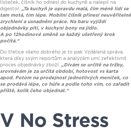
lísteček, číšník ho odnesl do kuchyně a nalepil na
digestoř.
„
Ta kuchyň je opravdu malá, čím méně lidí se
tam motá, tím lépe. Mobilní číšník přinesl neuvěřitelné
zrychlení a usnadnění práce. Na baru vyjíždí
objednávky pití, v kuchyni bony na jídlo.
A po 12hodinové směně se každý ušetřený krok
počítá.
“
Do třetice všeho dobrého je to pak Vzdálená správa,
která díky svým reportům a analýzám umí zefektivnit
proces objednávky zboží.
„
Dívám se určitě na tržby,
srovnávám je za určitá období, hotovost vs karta
apod. Potom na prodejnost jednotlivých meníček, co
se prodává lépe, co hůře a podle toho vím, co zařadit
příště, kolik čeho objednat.
“
V No Stress