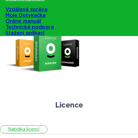
Vzdálená správa
Nabídka pokladen
Moje Dotykačka
Online manuál
Technická podpora
Stažení aplikací
Licence
Nabídka licencí