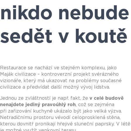
nikdo nebude
sedět v koutě
Restaurace se nachází ve stejném komplexu, jako
Maják civilizace – kontroverzní projekt svérázného
vizionáře, který má ukazovat na problémy současné
civilizace a předvídat další možný vývoj lidstva.
Jednou ze zvláštností je např. fakt, že
v celé budově
nenajdete jediný pravoúhlý roh
, což se zejména
při zařizování kuchyně ukázalo být jako velká výzva.
Netradičnímu prostoru vévodí celoprosklená stěna,
kterou dovnitř pronikají hřejivé sluneční paprsky. V létě
je možné využít venkovní terasu.