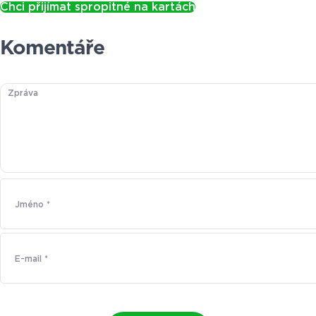
Chci přijímat spropitné na kartách
Komentáře