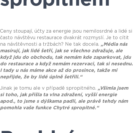
Ceny stoupají, účty za energie jsou nemilosrdné a lidé si
často návštěvu restaurace dvakrát rozmyslí. Je to cítit
na návštěvnosti a tržbách? Ne tak docela.
„
Média nás
masírují, jak lidé šetří, jak se všechno zdražuje, ale
když jdu do obchodu, tak nemám kde zaparkovat, jdu
do restaurace a když nemám rezervaci, tak si nesednu.
I tady u nás máme akce až do prosince, takže mi
nepřijde, že by lidé úplně šetřili.
“
Jinak je tomu ale v případě spropitného.
„V
šimla jsem
si toho, jak přišla ta vlna zdražení, vyšší energie
apod., to jsme s dýškama padli, ale právě tehdy nám
pomohla vaše funkce Chytré spropitné.
“