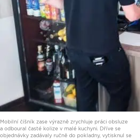
Mobilní číšník zase výrazně zrychluje práci obsluze
a odboural časté kolize v malé kuchyni. Dříve se
objednávky zadávaly ručně do pokladny, vytisknul se