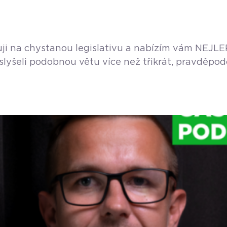
guji na chystanou legislativu a nabízím vám NEJLE
íc slyšeli podobnou větu více než třikrát, pravdě
nu nebo krámek. Místo toho, abyste dělali to, co 