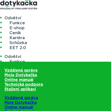
Odvětví
Funkce
E-shop
Ceník
Kariéra
Schůzka
EET 2.0
Odvětví
Funkce
E-shop
Vzdálená správa
Ceník
Moje Dotykačka
Kariéra
Online manuál
Schůzka
Technická podpora
EET 2.0
Stažení aplikací
Vzdálená správa
Moje Dotykačka
Online manuál