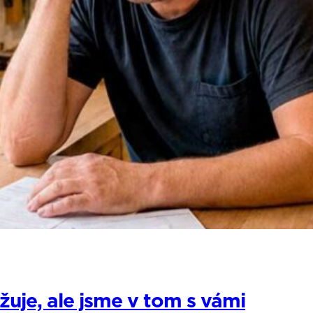
žuje, ale jsme v tom s vámi