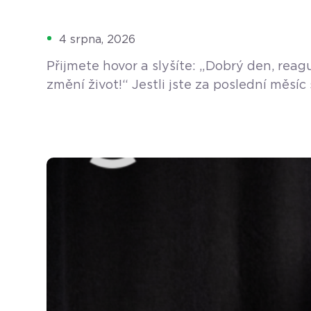
4 srpna, 2026
Přijmete hovor a slyšíte: „Dobrý den, rea
změní život!“ Jestli jste za poslední měs
A vůbec se vám nedivíme. Ráno otevřete díl