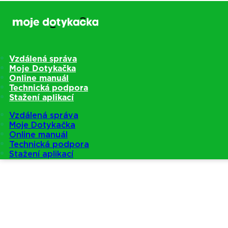
Vzdálená správa
Moje Dotykačka
Online manuál
Technická podpora
Stažení aplikací
Vzdálená správa
Moje Dotykačka
Online manuál
Technická podpora
Stažení aplikací