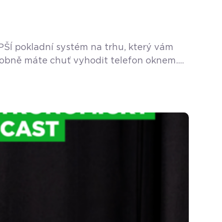
PŠÍ pokladní systém na trhu, který vám
podobně máte chuť vyhodit telefon oknem.
vás živí a baví […]