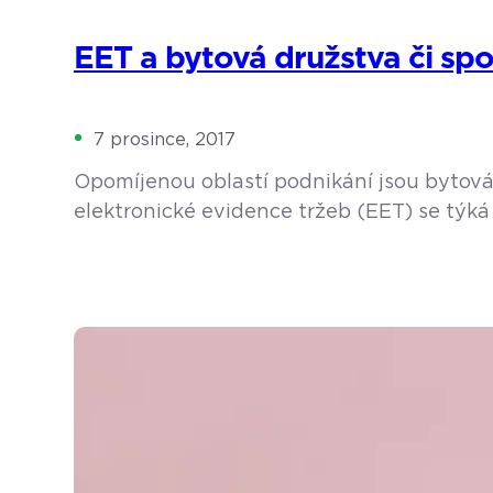
EET a bytová družstva či spo
7 prosince, 2017
Opomíjenou oblastí podnikání jsou bytová 
elektronické evidence tržeb (EET) se týká 
jako např. pekaři, cukráři, řezníci, dále lé
družtva či společenství vlastníků jednotek