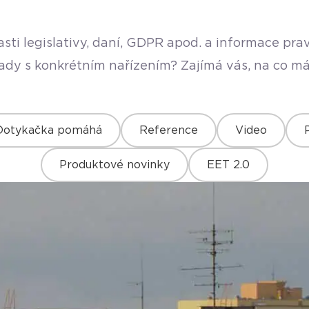
sti legislativy, daní, GDPR apod. a informace pr
rady s konkrétním nařízením? Zajímá vás, na co má
Dotykačka pomáhá
Reference
Video
Produktové novinky
EET 2.0