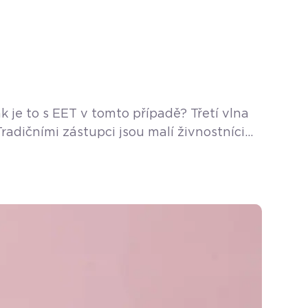
 je to s EET v tomto případě? Třetí vlna
radičními zástupci jsou malí živnostníci
jenou oblastí podnikání jsou ale bytová