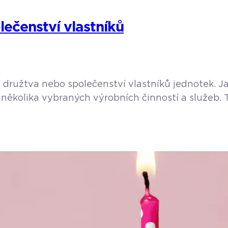
lečenství vlastníků
družtva nebo společenství vlastníků jednotek. Jak
několika vybraných výrobních činností a služeb. T
kaři, právníci, autoservisy, taxislužby apod. Opomí
. Jak […]