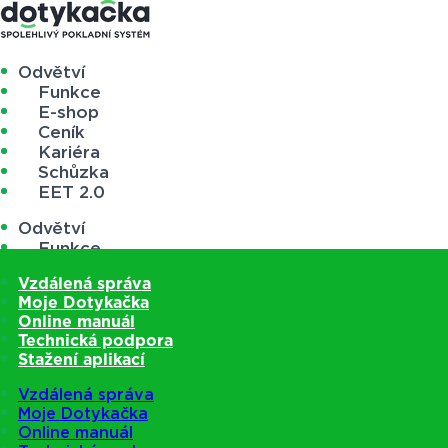
Odvětví
Funkce
E-shop
Ceník
Kariéra
Schůzka
EET 2.0
Odvětví
Funkce
E-shop
Vzdálená správa
Ceník
Moje Dotykačka
Kariéra
Online manuál
Schůzka
Technická podpora
EET 2.0
Stažení aplikací
Vzdálená správa
Moje Dotykačka
Online manuál