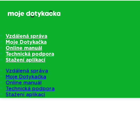
Vzdálená správa
Moje Dotykačka
Online manuál
Technická podpora
Stažení aplikací
Vzdálená správa
Moje Dotykačka
Online manuál
Technická podpora
Stažení aplikací