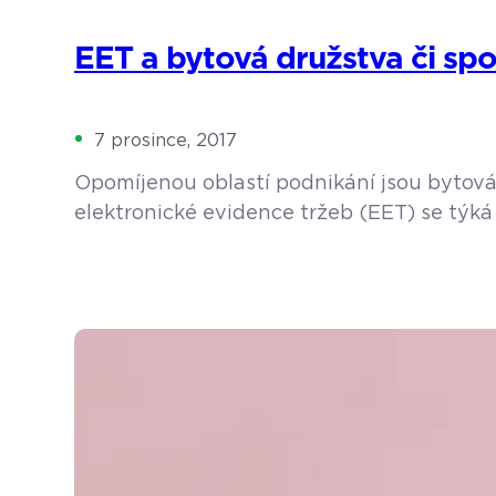
EET a bytová družstva či spo
7 prosince, 2017
Opomíjenou oblastí podnikání jsou bytová 
elektronické evidence tržeb (EET) se týká 
jako např. pekaři, cukráři, řezníci, dále lé
družtva či společenství vlastníků jednotek