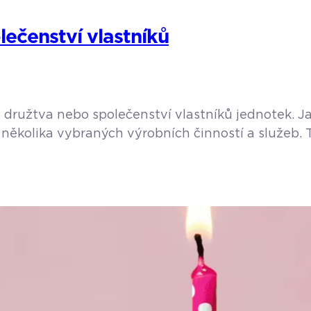
lečenství vlastníků
družtva nebo společenství vlastníků jednotek. Jak
několika vybraných výrobních činností a služeb. T
kaři, právníci, autoservisy, taxislužby apod. Opomí
. Jak […]