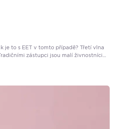
 je to s EET v tomto případě? Třetí vlna
radičními zástupci jsou malí živnostníci
jenou oblastí podnikání jsou ale bytová