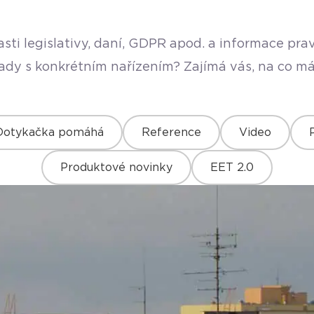
sti legislativy, daní, GDPR apod. a informace pr
rady s konkrétním nařízením? Zajímá vás, na co má
Dotykačka pomáhá
Reference
Video
Produktové novinky
EET 2.0