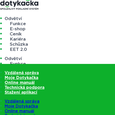
Odvětví
Funkce
E-shop
Ceník
Kariéra
Schůzka
EET 2.0
Odvětví
Funkce
E-shop
Vzdálená správa
Ceník
Moje Dotykačka
Kariéra
Online manuál
Schůzka
Technická podpora
EET 2.0
Stažení aplikací
Vzdálená správa
Moje Dotykačka
Online manuál