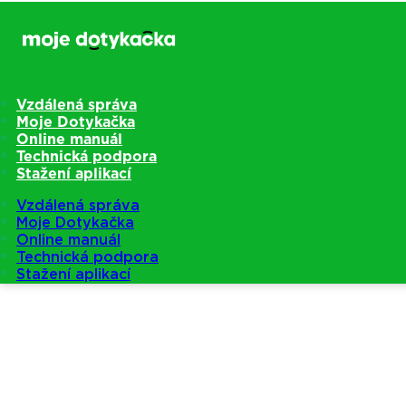
Vzdálená správa
Moje Dotykačka
Online manuál
Technická podpora
Stažení aplikací
Vzdálená správa
Moje Dotykačka
Online manuál
Technická podpora
Stažení aplikací