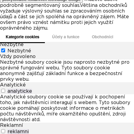
podrobně segmentovaný souhlas.Většina obchodníků
vyžaduje výslovný souhlas se zpracováním osobních
údajů a část se jich spoléhá na oprávněný zájem. Máte
ovšem právo vznést námitku proti jejich využití
oprávněného zájmu.
Kategorie cookies
Účely a funkce
Obchodníci
Nezbytné
Nezbytné
Vždy povoleno
Nezbytné soubory cookie jsou naprosto nezbytné pro
správné fungování webu. Tyto soubory cookie
anonymně zajišťují základní funkce a bezpečnostní
prvky webu.
Analytické
analyticke
Analytické soubory cookie se používají k pochopení
toho, jak návštěvníci interagují s webem. Tyto soubory
cookie pomáhají poskytovat informace o metrikách
počtu návštěvníků, míře okamžitého opuštění, zdroji
návštěvnosti atd.
Reklamní
reklamni