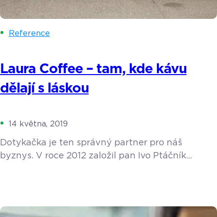
Reference
Laura Coffee – tam, kde kávu
dělají s láskou
14 května, 2019
Dotykačka je ten správný partner pro náš
byznys. V roce 2012 založil pan Ivo Ptáčník
v Ostravě lokální rodinnou pražírnu Laura Coffee
a pojmenoval ji po své starší dceři Lauře. Kladou
zde důraz na propojení emocí s kvalitními
surovinami a na šetrnost k životnímu prostředí.