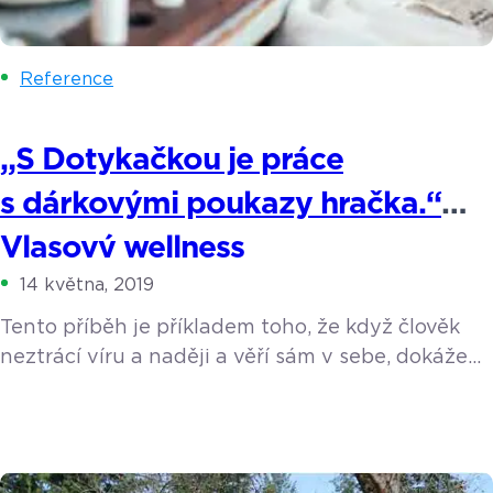
Reference
„S Dotykačkou je práce
s dárkovými poukazy hračka.“
Vlasový wellness
14 května, 2019
Tento příběh je příkladem toho, že když člověk
neztrácí víru a naději a věří sám v sebe, dokáže
prakticky cokoliv. Jana Kramářová, neskutečně
sympatická mladá dáma, pochází z Ukrajiny,
v dětství se přistěhovala s maminkou do ČR
a jako malá snila o tom, že se stane herečkou.