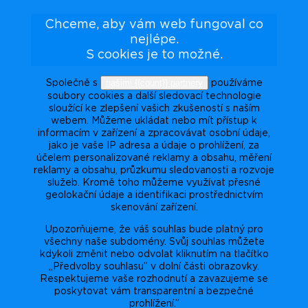
Chceme, aby vám web fungoval co
nejlépe.
S cookies je to možné.
našimi {{count}} partnery
Společně s
používáme
soubory cookies a další sledovací technologie
sloužící ke zlepšení vašich zkušeností s naším
webem. Můžeme ukládat nebo mít přístup k
informacím v zařízení a zpracovávat osobní údaje,
jako je vaše IP adresa a údaje o prohlížení, za
účelem personalizované reklamy a obsahu, měření
reklamy a obsahu, průzkumu sledovanosti a rozvoje
služeb. Kromě toho můžeme využívat přesné
geolokační údaje a identifikaci prostřednictvím
skenování zařízení.
Upozorňujeme, že váš souhlas bude platný pro
všechny naše subdomény. Svůj souhlas můžete
kdykoli změnit nebo odvolat kliknutím na tlačítko
„Předvolby souhlasu” v dolní části obrazovky.
Respektujeme vaše rozhodnutí a zavazujeme se
poskytovat vám transparentní a bezpečné
prohlížení.”