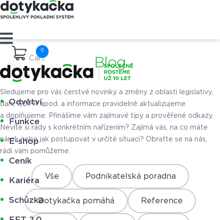
Cart
Blog
Sledujeme pro vás čerstvé novinky a změny z oblasti legislativy,
Odvětví
daní, GDPR apod. a informace pravidelně aktualizujeme
a doplňujeme. Přinášíme vám zajímavé tipy a prověřené odkazy.
Funkce
Nevíte si rady s konkrétním nařízením? Zajímá vás, na co máte
nárok nebo jak postupovat v určité situaci? Obraťte se na nás,
E-shop
rádi vám pomůžeme.
Ceník
Vše
Podnikatelská poradna
Kariéra
Schůzka
Dotykačka pomáhá
Reference
EET 2.0