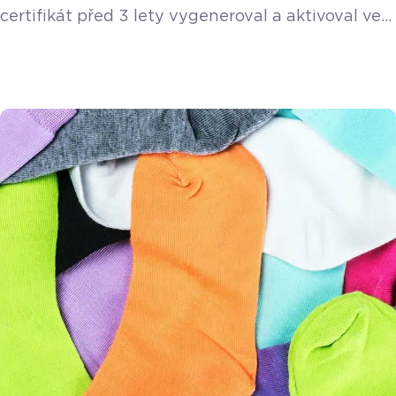
certifikát před 3 lety vygeneroval a aktivoval ve
své pokladně. 3 roky jsou běžná doba, na kterou
je certifikát vystaven. Podívejte se krok za
krokem, jak změnu certifikátu EET provést.
Zjištění platnosti certifikátu EET Změna
certifikátu EET je ve vaší zodpovědnosti. Pro
správnou evidenci tržeb je velmi důležité, abyste
si datum […]