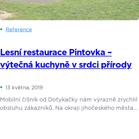
Reference
Lesní restaurace Pintovka –
výtečná kuchyně v srdci přírody
13 května, 2019
Mobilní číšník od Dotykačky nám výrazně zrychlil
obsluhu zákazníků. Na okraji jihočeského města
Tábor se ve vzrostlém smíšeném lese nachází
areál Pintovka s restaurací, ubytováním
a dětským hřištěm. Provozovatelem je pan Karel