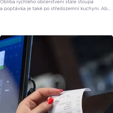
Obliba rychlého občerstvení stále stoupá
a poptávka je také po středozemní kuchyni. Aby
ne, je lehká, zdravá a do teplého letního počasí
přímo stvořená. Abyste ochutnali čerstvý salát,
gyros, souvlaki nebo musaku naštěstí nemusíte
létat až do Řecka. Stačí se zastavit
v příjemném Fresh Greek bistru na Praze 6.
Jedná se o jednu ze čtyř poboček, která se jako
jediná specializuje právě […]