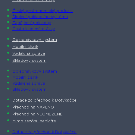
Často kladené otázky
Český gastronomický podcast​
Školení pokladního systému
Zapůjčení pokladny
Často kladené otázky
Objednávkový systém
Mobilní číšník
Vzdálená správa
Skladový systém
Objednávkový systém
Mobilní číšník
Vzdálená správa
Skladový systém
Dotace za přechod k Dotykačce
Přechod na NAPLNO
Přechod na NEOMEZENĚ
Mimo sezónu neplaťte
Dotace za přechod k Dotykačce