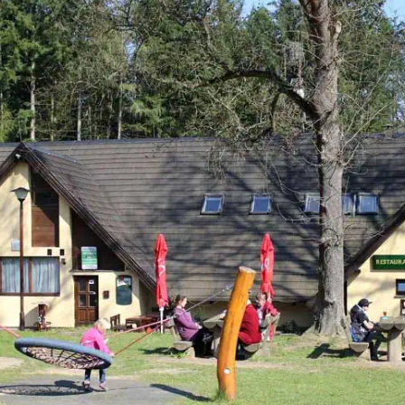
Bála se však, že neuspěje u talentových zkoušek
a jelikož se necítila být zrovna studijní typ,
rozhodla se […]