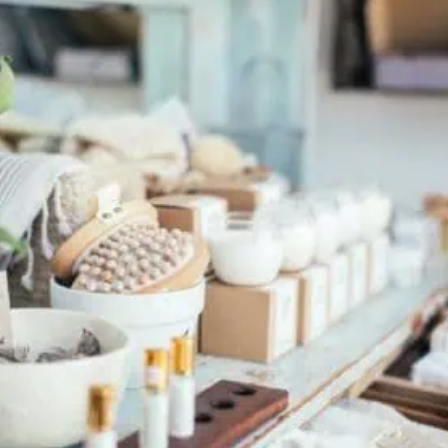
Laura Coffee je o lidech a sám zakladatel se
považuje pouze ze malé kolečko jednoho velkého
soukolí. Nyní […]