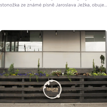
stonožka ze známé písně Jaroslava Ježka, obuje
vás paní Martina Štefková a její společnost
Madopo socks, která provozuje dva obchůdky
s ponožkami a punčochovým zbožím v Ostravě.
Proč zvolila zrovna ponožky? Je to konec konců
praktické zboží, které bude každý vždy
potřebovat. Kromě ponožek ale můžete nakoupit
i pyžama, spodní prádlo, punčochy, čepičky […]