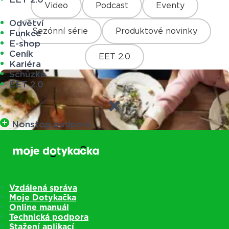
Video
Podcast
Eventy
Odvětví
Sezónní série
Produktové novinky
Funkce
E-shop
Ceník
EET 2.0
Kariéra
Schůzka
EET 2.0
Nonstop podpora
Vzdálená správa
Moje Dotykačka
Online manuál
Technická podpora
Stažení aplikací