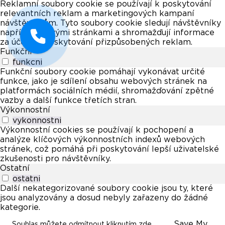
Reklamní soubory cookie se používají k poskytování
relevantních reklam a marketingových kampaní
návštěvníkům. Tyto soubory cookie sledují návštěvníky
napříč webovými stránkami a shromažďují informace
za účelem poskytování přizpůsobených reklam.
Funkční
funkcni
Funkční soubory cookie pomáhají vykonávat určité
funkce, jako je sdílení obsahu webových stránek na
platformách sociálních médií, shromažďování zpětné
vazby a další funkce třetích stran.
Výkonnostní
vykonnostni
Výkonnostní cookies se používají k pochopení a
analýze klíčových výkonnostních indexů webových
stránek, což pomáhá při poskytování lepší uživatelské
zkušenosti pro návštěvníky.
Ostatní
ostatni
Další nekategorizované soubory cookie jsou ty, které
jsou analyzovány a dosud nebyly zařazeny do žádné
kategorie.
Save My
Souhlas můžete odmítnout kliknutím zde