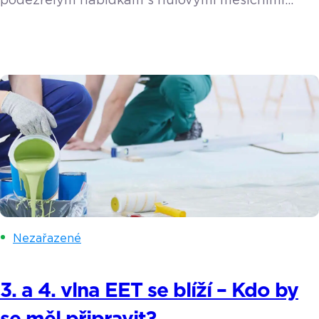
podezřelým nabídkám s nulovými měsíčními
poplatky. Díky našim užitečným radám budete
vědět, na co je třeba dát si pozor ať nekoupíte
zajíce v pytli.
Nezařazené
3. a 4. vlna EET se blíží – Kdo by