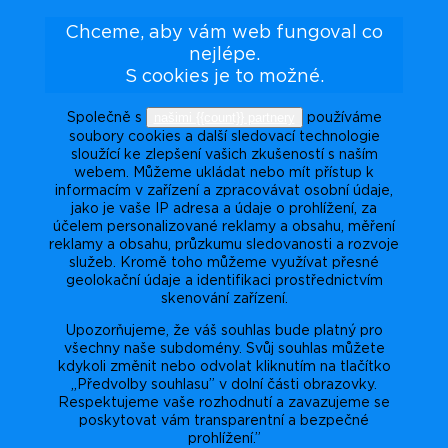
Chceme, aby vám web fungoval co
nejlépe.
S cookies je to možné.
našimi {{count}} partnery
Společně s
používáme
soubory cookies a další sledovací technologie
sloužící ke zlepšení vašich zkušeností s naším
webem. Můžeme ukládat nebo mít přístup k
informacím v zařízení a zpracovávat osobní údaje,
jako je vaše IP adresa a údaje o prohlížení, za
účelem personalizované reklamy a obsahu, měření
reklamy a obsahu, průzkumu sledovanosti a rozvoje
služeb. Kromě toho můžeme využívat přesné
geolokační údaje a identifikaci prostřednictvím
skenování zařízení.
Upozorňujeme, že váš souhlas bude platný pro
všechny naše subdomény. Svůj souhlas můžete
kdykoli změnit nebo odvolat kliknutím na tlačítko
„Předvolby souhlasu” v dolní části obrazovky.
Respektujeme vaše rozhodnutí a zavazujeme se
poskytovat vám transparentní a bezpečné
prohlížení.”