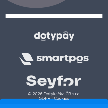
© 2026 Dotykačka ČR s.r.o.
GDPR
|
Cookies