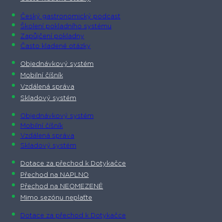
Český gastronomický podcast​
Školení pokladního systému
Zapůjčení pokladny
Často kladené otázky
Objednávkový systém
Mobilní číšník
Vzdálená správa
Skladový systém
Objednávkový systém
Mobilní číšník
Vzdálená správa
Skladový systém
Dotace za přechod k Dotykačce
Přechod na NAPLNO
Přechod na NEOMEZENĚ
Mimo sezónu neplaťte
Dotace za přechod k Dotykačce