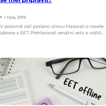
se měl připravit?
1 října, 2019
V polovině září poslanci znovu hlasovali o novele
zákona o EET. Přehlasovali senátní veto a vrátili
třetí a čtvrtou vlnu do hry. Povinnost elektronicky
evidovat tržby se tak už příští rok rozšíří na
řemeslníky a zástupce takzvaných svobodných
povolání, jako jsou právníci, lékaři nebo taxikáři.
Výjimku dostali pouze soukromí poskytovatelé
sociálních služeb nebo předvánoční prodejci
kaprů. Koho EET ve 3. a 4. vlně […]