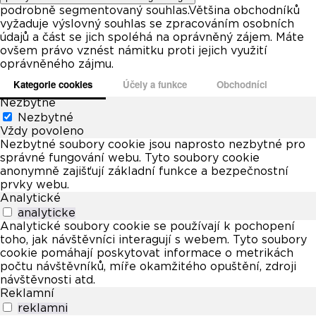
podrobně segmentovaný souhlas.Většina obchodníků
vyžaduje výslovný souhlas se zpracováním osobních
údajů a část se jich spoléhá na oprávněný zájem. Máte
ovšem právo vznést námitku proti jejich využití
oprávněného zájmu.
Kategorie cookies
Účely a funkce
Obchodníci
Nezbytné
Nezbytné
Vždy povoleno
Nezbytné soubory cookie jsou naprosto nezbytné pro
správné fungování webu. Tyto soubory cookie
anonymně zajišťují základní funkce a bezpečnostní
prvky webu.
Analytické
analyticke
Analytické soubory cookie se používají k pochopení
toho, jak návštěvníci interagují s webem. Tyto soubory
cookie pomáhají poskytovat informace o metrikách
počtu návštěvníků, míře okamžitého opuštění, zdroji
návštěvnosti atd.
Reklamní
reklamni