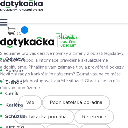
Cart
Blog
Sledujeme pro vás čerstvé novinky a změny z oblasti legislativy,
Odvětví
daní, GDPR apod. a informace pravidelně aktualizujeme
a doplňujeme. Přinášíme vám zajímavé tipy a prověřené odkazy.
Funkce
Nevíte si rady s konkrétním nařízením? Zajímá vás, na co máte
nárok nebo jak postupovat v určité situaci? Obraťte se na nás,
E-shop
rádi vám pomůžeme.
Ceník
Vše
Podnikatelská poradna
Kariéra
Schůzka
Dotykačka pomáhá
Reference
EET 2.0