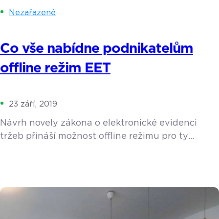
Nezařazené
Co vše nabídne podnikatelům
offline režim EET
23 září, 2019
Návrh novely zákona o elektronické evidenci
tržeb přináší možnost offline režimu pro ty
nejmenší živnostníky. Co zvláštní režim EET je,
kdo přesně a jakým způsobem ho může využívat,
to vše a mnohem více v tomto článku. Co vlastně
offline režim EET je a bude se týkat také vás?
Zvláštní režim EET se od klasického vedení tržeb
liší tím, že se veškeré hotovostní […]