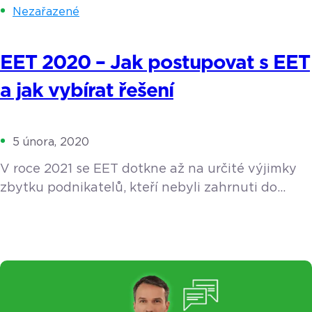
Nezařazené
EET 2020 – Jak postupovat s EET
a jak vybírat řešení
5 února, 2020
V roce 2021 se EET dotkne až na určité výjimky
zbytku podnikatelů, kteří nebyli zahrnuti do
prvních dvou vln. Přinášíme vám souhrnný
přehled informací, koho se EET týká, jak
postupovat při registraci a jak vybrat to správné
řešení právě pro vás. Koho musí mít EET v roce
2021? Všeobecně se dá říct, že až na minimální
výjimky uvedené […]