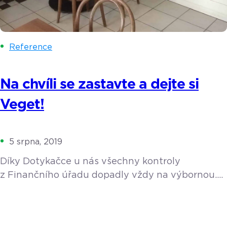
Reference
Na chvíli se zastavte a dejte si
Veget!
5 srpna, 2019
Díky Dotykačce u nás všechny kontroly
z Finančního úřadu dopadly vždy na výbornou.
Na Štěpánské ulici v Praze se schovává
nenápadné, ale velmi útulné Veget bistro.
Rodinnou firmu vede paní Barbora Helíková