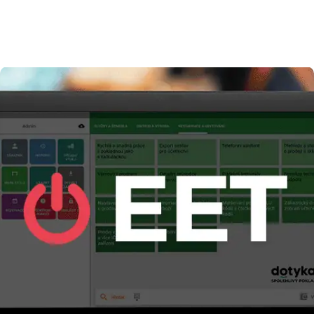
Skalová provozuje v Písku už poměrně dlouhou
dobu velmi úspěšný kadeřnický salon Hair
Company Professional. Jaké služby nabízí, v čem
se liší od ostatních nebo co jí na její práci nejvíce
baví se dozvíte v následující reportáži.Kromě
klasických kadeřnických služeb, jakými jsou střih,
barvení, […]