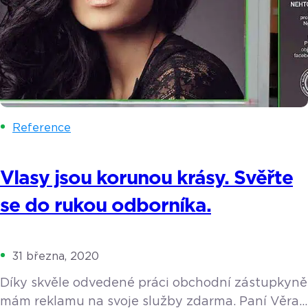
Reference
Vlasy jsou korunou krásy. Svěřte
se do rukou odborníka.
31 března, 2020
Díky skvěle odvedené práci obchodní zástupkyně
mám reklamu na svoje služby zdarma. Paní Věra