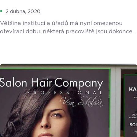
2 dubna, 2020
Většina institucí a úřadů má nyní omezenou
otevírací dobu, některá pracoviště jsou dokonce
uzavřená a jejich činnost je přesměrovaná jinam.
Toto omezení se týká např. pošt, bank,
zdravotních pojišťoven, finančních úřadů
či úřadů práce. Jak tedy s těmito institucemi
komunikovat? Všechny úřady nyní upřednostňují
z bezpečnostních důvodů elektronický nebo
poštovní styk. Potřebné žádosti či dokumenty tak
můžete doručit prostřednictvím datové schránky,
emailu, […]