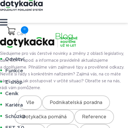
Cart
Blog
Sledujeme pro vás čerstvé novinky a změny z oblasti legislativy,
Odvětví
daní, GDPR apod. a informace pravidelně aktualizujeme
a doplňujeme. Přinášíme vám zajímavé tipy a prověřené odkazy.
Funkce
Nevíte si rady s konkrétním nařízením? Zajímá vás, na co máte
nárok nebo jak postupovat v určité situaci? Obraťte se na nás,
E-shop
rádi vám pomůžeme.
Ceník
Vše
Podnikatelská poradna
Kariéra
Schůzka
Dotykačka pomáhá
Reference
EET 2.0