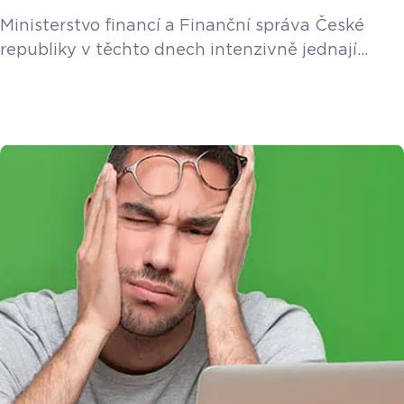
Ministerstvo financí a Finanční správa České
republiky v těchto dnech intenzivně jednají
o programu přímé podpory pro OSVČ
ekonomicky zasažené pandemií koronaviru.
Kompenzační bonus se vztahuje na období od
12. března do 30. dubna 2020 a jeho cílem je, aby
žadatelé získali finanční prostředky již v průběhu
měsíce dubna. Vláda ČR schválila pokračování
vyplácení bonusu i v měsíci květnu, a to ve výši
500,- Kč […]