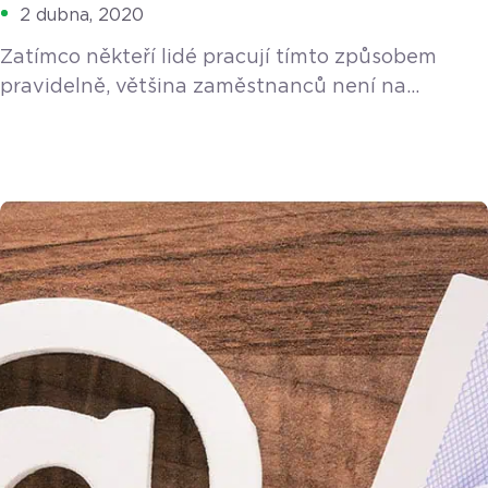
2 dubna, 2020
Zatímco někteří lidé pracují tímto způsobem
pravidelně, většina zaměstnanců není na
dlouhodobou práci z domu zvyklá. Tzv. home
office vyžaduje jistou disciplínu a odpovědnost
ze strany zaměstnance, ale také přesné vedení
a kontrolu ze strany zaměstnavatele. Ne všechny
profese jsou také pro práci z domu vhodné.
Mnoho firem ale bylo na tento způsob práce nyní
nuceno přistoupit z bezpečnostních důvodů. Pro
[…]