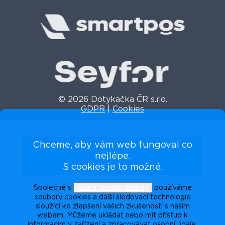
© 2026 Dotykačka ČR s.r.o.
GDPR
|
Cookies
Chceme, aby vám web fungoval co
nejlépe.
S cookies je to možné.
našimi {{count}} partnery
Společně s
používáme
soubory cookies a další sledovací technologie
sloužící ke zlepšení vašich zkušeností s naším
webem. Můžeme ukládat nebo mít přístup k
informacím v zařízení a zpracovávat osobní údaje,