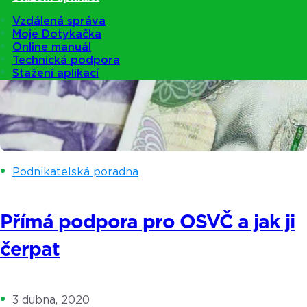
Vzdálená správa
Moje Dotykačka
Online manuál
Technická podpora
Stažení aplikací
Podnikatelská poradna
Přímá podpora pro OSVČ a jak ji
čerpat
3 dubna, 2020