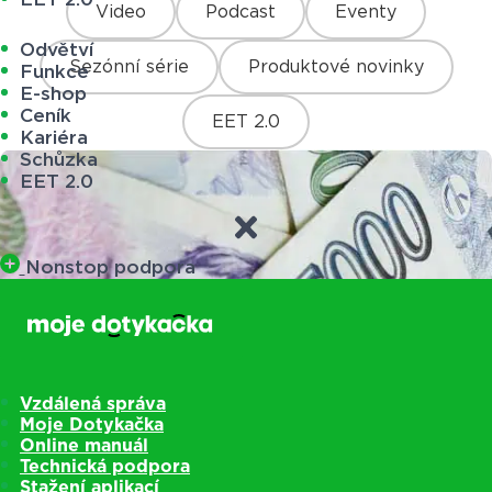
Video
Podcast
Eventy
Odvětví
Sezónní série
Produktové novinky
Funkce
E-shop
Ceník
EET 2.0
Kariéra
Schůzka
EET 2.0
Nonstop podpora
Vzdálená správa
Moje Dotykačka
Online manuál
Technická podpora
Stažení aplikací