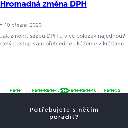
Hromadná změna DPH
10 března, 2020
Jak změnit sazbu DPH u více položek najednou?
Celý postup vám přehledně ukážeme v krátkém
video návodu.
Page
1
…
Page
42
Page
43
Page
44
Page
45
Page
46
…
Page
52
Potřebujete s něčím
poradit?