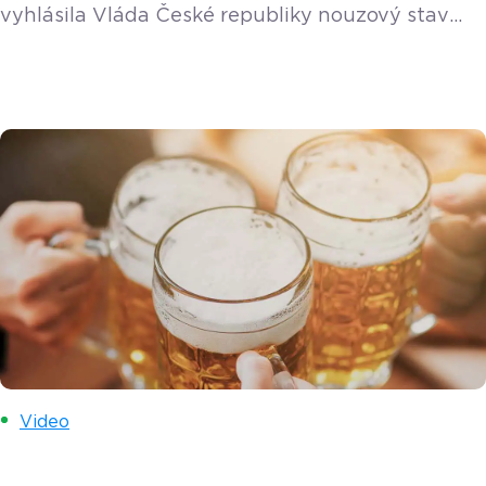
vyhlásila Vláda České republiky nouzový stav
a dočasně pozastavila povinnost evidovat tržby
bez ohledu na to, do které fáze evidence tržeb
vaše podnikání spadá, a to do konce roku 2022.
Návod s postupem Často kladené otázky
v souvislosti s vypnutím EET v pokladně Jak
ovlivní dočasné vypnutí funkce evidence tržeb
chod pokladny? Nijak. Pokladna bude fungovat
[…]
Video