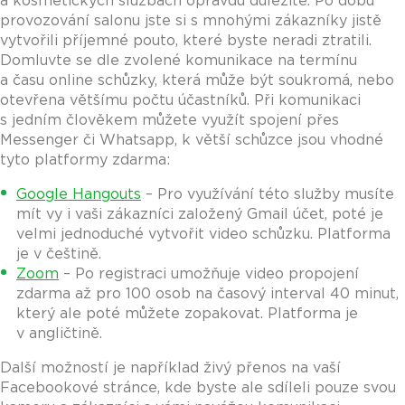
a kosmetických službách opravdu důležité. Po dobu
provozování salonu jste si s mnohými zákazníky jistě
vytvořili příjemné pouto, které byste neradi ztratili.
Domluvte se dle zvolené komunikace na termínu
a času online schůzky, která může být soukromá, nebo
otevřena většímu počtu účastníků. Při komunikaci
s jedním člověkem můžete využít spojení přes
Messenger či Whatsapp, k větší schůzce jsou vhodné
tyto platformy zdarma:
Google Hangouts
– Pro využívání této služby musíte
mít vy i vaši zákazníci založený Gmail účet, poté je
velmi jednoduché vytvořit video schůzku. Platforma
je v češtině.
Zoom
– Po registraci umožňuje video propojení
zdarma až pro 100 osob na časový interval 40 minut,
který ale poté můžete zopakovat. Platforma je
v angličtině.
Další možností je například živý přenos na vaší
Facebookové stránce, kde byste ale sdíleli pouze svou