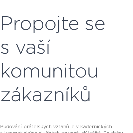
Propojte se
s vaší
komunitou
zákazníků
Budování přátelských vztahů je v kadeřnických