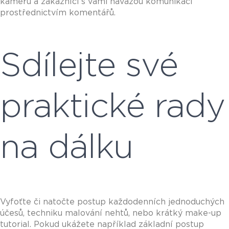
kameru a zákazníci s vámi navážou komunikaci
prostřednictvím komentářů.
Sdílejte své
praktické rady
na dálku
Vyfoťte či natočte postup každodenních jednoduchých
účesů, techniku malování nehtů, nebo krátký make-up
tutorial. Pokud ukážete například základní postup