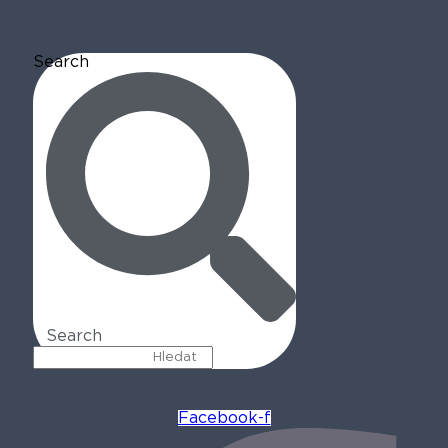
Search
Search
Facebook-f