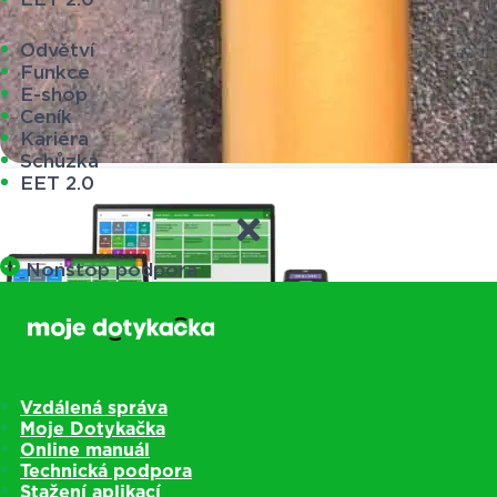
Odvětví
Funkce
E-shop
Ceník
Kariéra
Schůzka
EET 2.0
Nonstop podpora
Vzdálená správa
Moje Dotykačka
Online manuál
Technická podpora
Pokladny
Stažení aplikací