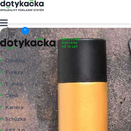
Cart
Odvětví
Funkce
E-shop
Ceník
Kariéra
Schůzka
EET 2.0