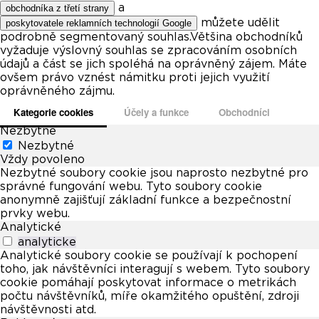
a
obchodníka z třetí strany
můžete udělit
poskytovatele reklamních technologií Google
podrobně segmentovaný souhlas.Většina obchodníků
vyžaduje výslovný souhlas se zpracováním osobních
údajů a část se jich spoléhá na oprávněný zájem. Máte
ovšem právo vznést námitku proti jejich využití
oprávněného zájmu.
Kategorie cookies
Účely a funkce
Obchodníci
Nezbytné
Nezbytné
Vždy povoleno
Nezbytné soubory cookie jsou naprosto nezbytné pro
správné fungování webu. Tyto soubory cookie
anonymně zajišťují základní funkce a bezpečnostní
prvky webu.
Analytické
analyticke
Analytické soubory cookie se používají k pochopení
toho, jak návštěvníci interagují s webem. Tyto soubory
cookie pomáhají poskytovat informace o metrikách
počtu návštěvníků, míře okamžitého opuštění, zdroji
návštěvnosti atd.