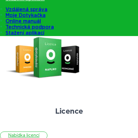
Vzdálená správa
Moje Dotykačka
Nabídka pokladen
Online manuál
Technická podpora
Stažení aplikací
Licence
Nabídka licencí