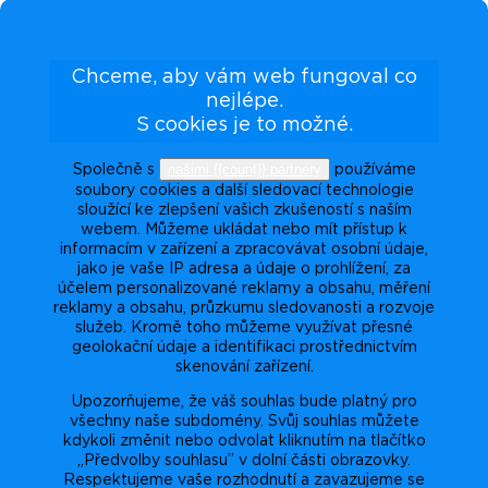
Chceme, aby vám web fungoval co
nejlépe.
S cookies je to možné.
našimi {{count}} partnery
Společně s
používáme
soubory cookies a další sledovací technologie
sloužící ke zlepšení vašich zkušeností s naším
webem. Můžeme ukládat nebo mít přístup k
informacím v zařízení a zpracovávat osobní údaje,
jako je vaše IP adresa a údaje o prohlížení, za
účelem personalizované reklamy a obsahu, měření
reklamy a obsahu, průzkumu sledovanosti a rozvoje
služeb. Kromě toho můžeme využívat přesné
geolokační údaje a identifikaci prostřednictvím
skenování zařízení.
Upozorňujeme, že váš souhlas bude platný pro
všechny naše subdomény. Svůj souhlas můžete
kdykoli změnit nebo odvolat kliknutím na tlačítko
„Předvolby souhlasu” v dolní části obrazovky.
Respektujeme vaše rozhodnutí a zavazujeme se