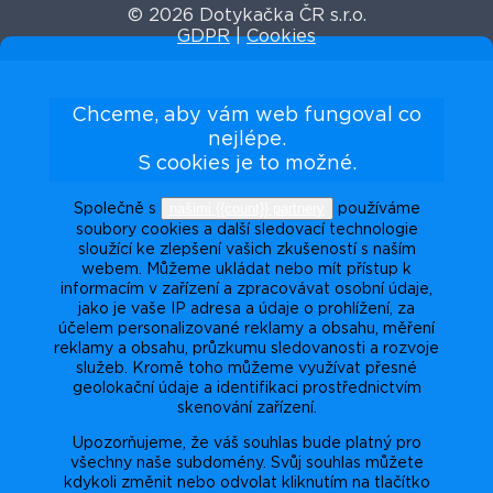
© 2026 Dotykačka ČR s.r.o.
GDPR
|
Cookies
Chceme, aby vám web fungoval co
nejlépe.
S cookies je to možné.
našimi {{count}} partnery
Společně s
používáme
soubory cookies a další sledovací technologie
sloužící ke zlepšení vašich zkušeností s naším
webem. Můžeme ukládat nebo mít přístup k
informacím v zařízení a zpracovávat osobní údaje,
jako je vaše IP adresa a údaje o prohlížení, za
účelem personalizované reklamy a obsahu, měření
reklamy a obsahu, průzkumu sledovanosti a rozvoje
služeb. Kromě toho můžeme využívat přesné
geolokační údaje a identifikaci prostřednictvím
skenování zařízení.
Upozorňujeme, že váš souhlas bude platný pro
všechny naše subdomény. Svůj souhlas můžete
kdykoli změnit nebo odvolat kliknutím na tlačítko