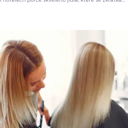
i hotelech porce skvělého jídla, které se zkrátka
nestihnou prodat. Platforma Nesnězeno vzala
tento problém do vlastních rukou a přišla
s řešením, ze kterého těží všichni. O detailech
fungování aplikace i o nákupním chování českých
strávníků jsme si povídali s Filipem Matuškem.
Koncept je jednoduchý, ale nesmírně efektivní.
Podniky nabídnou své neprodané zboží formou
balíčku s překvapením a minimálně […]