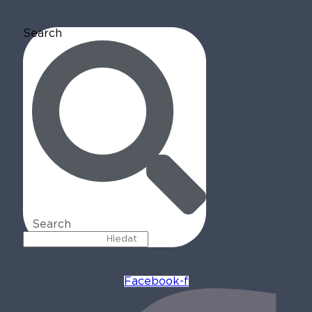
Search
Search
Facebook-f