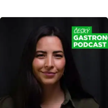
evidence tržeb 2.0 znamená pro vaše podnikání,
jaký je přesný časový plán státu a jak se můžete
na všechny změny připravit bez zbytečného
stresu. Harmonogram elektronické evidence
tržeb 2.0 Abychom vám usnadnili orientaci
v nadcházejících legislativních krocích, připravili
jsme […]