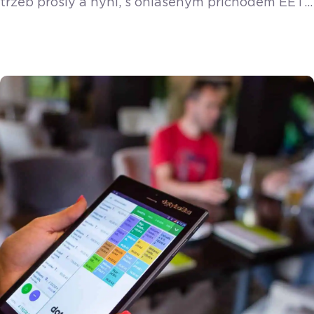
tržeb prošly a nyní, s ohlášeným příchodem EET
2.0, začínají mnozí podnikatelé opět řešit, co
nová povinnost přinese. Zatímco někteří trnou
hrůzou, ti připravení zůstávají v klidu. Patří k nim
i kadeřnice Alžběta ze Středočeského kraje, která
musela řešit povinnost evidovat platby již ve
druhé vlně EET, kvůli doplňkovému prodeji
vlasových produktů. Zatímco […]