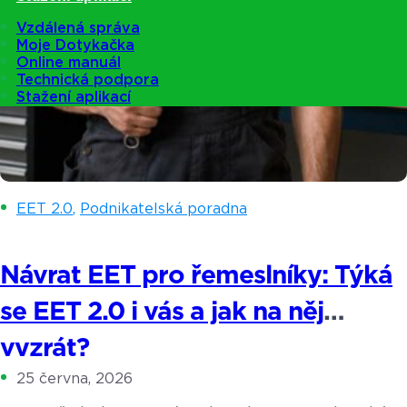
Vzdálená správa
Moje Dotykačka
Online manuál
Technická podpora
Stažení aplikací
EET 2.0
,
Podnikatelská poradna
Návrat EET pro řemeslníky: Týká
se EET 2.0 i vás a jak na něj
vyzrát?
25 června, 2026