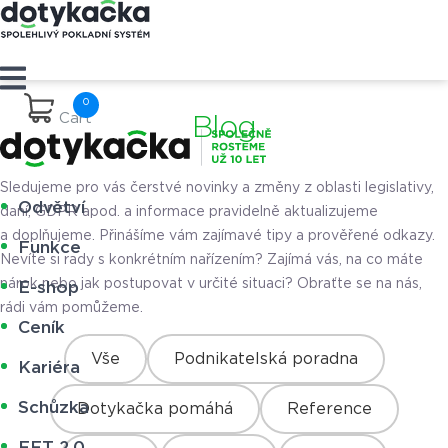
Cart
Blog
Sledujeme pro vás čerstvé novinky a změny z oblasti legislativy,
Odvětví
daní, GDPR apod. a informace pravidelně aktualizujeme
a doplňujeme. Přinášíme vám zajímavé tipy a prověřené odkazy.
Funkce
Nevíte si rady s konkrétním nařízením? Zajímá vás, na co máte
nárok nebo jak postupovat v určité situaci? Obraťte se na nás,
E-shop
rádi vám pomůžeme.
Ceník
Vše
Podnikatelská poradna
Kariéra
Schůzka
Dotykačka pomáhá
Reference
EET 2.0