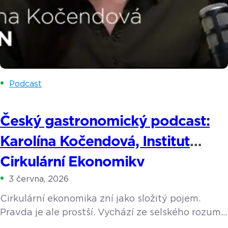
Podcast
Český gastronomický podcast:
Karolína Kočendová, Institut
Cirkulární Ekonomiky
3 června, 2026
Cirkulární ekonomika zní jako složitý pojem.
Pravda je ale prostší. Vychází ze selského rozumu
a z toho, co dělaly už naše babičky. Její