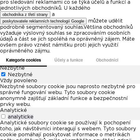
pro sledování reklamami co se týká účelů a funkcí a
jednotlivých obchodníků. U každého
a
obchodníka z třetí strany
můžete udělit
poskytovatele reklamních technologií Google
podrobně segmentovaný souhlas.Většina obchodníků
vyžaduje výslovný souhlas se zpracováním osobních
údajů a část se jich spoléhá na oprávněný zájem. Máte
ovšem právo vznést námitku proti jejich využití
oprávněného zájmu.
Kategorie cookies
Účely a funkce
Obchodníci
Nezbytné
Nezbytné
Vždy povoleno
Nezbytné soubory cookie jsou naprosto nezbytné pro
správné fungování webu. Tyto soubory cookie
anonymně zajišťují základní funkce a bezpečnostní
prvky webu.
Analytické
analyticke
Analytické soubory cookie se používají k pochopení
toho, jak návštěvníci interagují s webem. Tyto soubory
cookie pomáhají poskytovat informace o metrikách