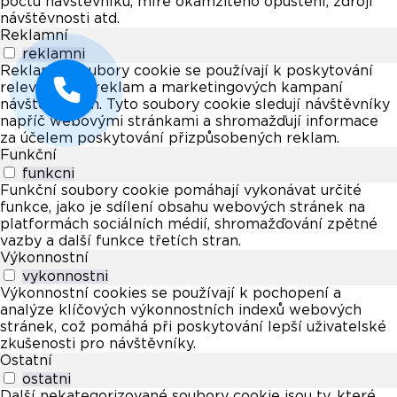
počtu návštěvníků, míře okamžitého opuštění, zdroji
návštěvnosti atd.
Reklamní
reklamni
Reklamní soubory cookie se používají k poskytování
relevantních reklam a marketingových kampaní
návštěvníkům. Tyto soubory cookie sledují návštěvníky
napříč webovými stránkami a shromažďují informace
za účelem poskytování přizpůsobených reklam.
Funkční
funkcni
Funkční soubory cookie pomáhají vykonávat určité
funkce, jako je sdílení obsahu webových stránek na
platformách sociálních médií, shromažďování zpětné
vazby a další funkce třetích stran.
Výkonnostní
vykonnostni
Výkonnostní cookies se používají k pochopení a
analýze klíčových výkonnostních indexů webových
stránek, což pomáhá při poskytování lepší uživatelské
zkušenosti pro návštěvníky.
Ostatní
ostatni
Další nekategorizované soubory cookie jsou ty, které