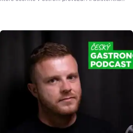
Doty v telefonu, Mobilní číšník ještě blíž velké
pokladně, upgrade cenových hladin a vylepšená
správa viditelnosti produktů na různých
pokladnách. Přečtěte si kompletní přehled. Nová
AI Doty na desktopu i v mobilu
Vylepšení AI
asistentka Doty mění vzhled a nově funguje
v online adminu (vzdálené správě) i na mobilních
[…]