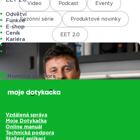
Video
Podcast
Eventy
Odvětví
Sezónní série
Produktové novinky
Funkce
E-shop
Ceník
EET 2.0
Kariéra
Schůzka
EET 2.0
Nonstop podpora
Vzdálená správa
Moje Dotykačka
Online manuál
Technická podpora
Stažení aplikací