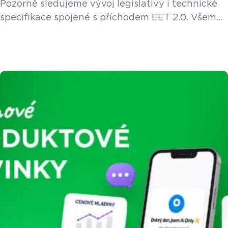
Pozorně sledujeme vývoj legislativy i technické
specifikace spojené s příchodem EET 2.0. Všem
stávajícím a novým zákazníkům poskytneme EET
2.0 funkci v rámci licence zdarma. Vláda v květnu
2026 schválila návrh nového zákona o evidenci
tržeb, který do podnikatelského světa přichází
pod názvem EET 2.0. Pokud provozujete řemeslo
– ať už jste instalatér, elektrikář, truhlář, zedník
nebo malíř – zbystřete. Nový […]