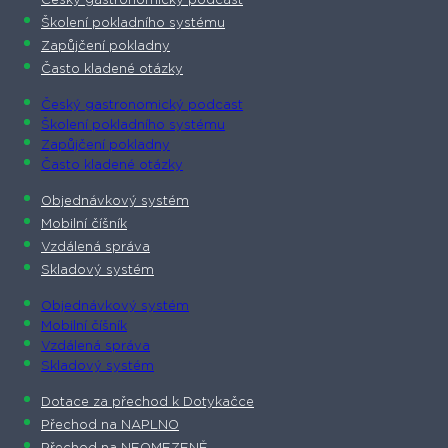
Český gastronomický podcast​
Školení pokladního systému
Zapůjčení pokladny
Často kladené otázky
Český gastronomický podcast​
Školení pokladního systému
Zapůjčení pokladny
Často kladené otázky
Objednávkový systém
Mobilní číšník
Vzdálená správa
Skladový systém
Objednávkový systém
Mobilní číšník
Vzdálená správa
Skladový systém
Dotace za přechod k Dotykačce
Přechod na NAPLNO