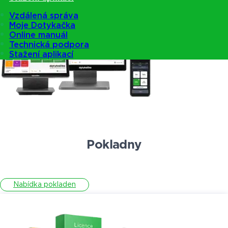
Vzdálená správa
Moje Dotykačka
Online manuál
Technická podpora
Stažení aplikací
Pokladny
Nabídka pokladen