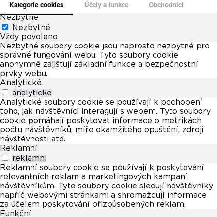
Kategorie cookies
Účely a funkce
Obchodníci
Nezbytné
Nezbytné
Vždy povoleno
Nezbytné soubory cookie jsou naprosto nezbytné pro
správné fungování webu. Tyto soubory cookie
anonymně zajišťují základní funkce a bezpečnostní
prvky webu.
Analytické
analyticke
Analytické soubory cookie se používají k pochopení
toho, jak návštěvníci interagují s webem. Tyto soubory
cookie pomáhají poskytovat informace o metrikách
počtu návštěvníků, míře okamžitého opuštění, zdroji
návštěvnosti atd.
Reklamní
reklamni
Reklamní soubory cookie se používají k poskytování
relevantních reklam a marketingových kampaní
návštěvníkům. Tyto soubory cookie sledují návštěvníky
napříč webovými stránkami a shromažďují informace
za účelem poskytování přizpůsobených reklam.
Funkční