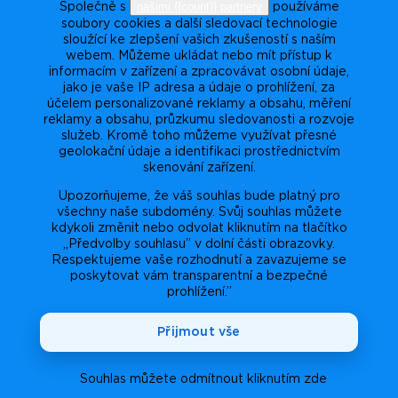
našimi {{count}} partnery
Společně s
používáme
soubory cookies a další sledovací technologie
sloužící ke zlepšení vašich zkušeností s naším
webem. Můžeme ukládat nebo mít přístup k
informacím v zařízení a zpracovávat osobní údaje,
jako je vaše IP adresa a údaje o prohlížení, za
účelem personalizované reklamy a obsahu, měření
reklamy a obsahu, průzkumu sledovanosti a rozvoje
služeb. Kromě toho můžeme využívat přesné
geolokační údaje a identifikaci prostřednictvím
skenování zařízení.
Upozorňujeme, že váš souhlas bude platný pro
všechny naše subdomény. Svůj souhlas můžete
kdykoli změnit nebo odvolat kliknutím na tlačítko
„Předvolby souhlasu” v dolní části obrazovky.
Respektujeme vaše rozhodnutí a zavazujeme se
poskytovat vám transparentní a bezpečné
prohlížení.”
Přijmout vše
Souhlas můžete odmítnout kliknutím zde