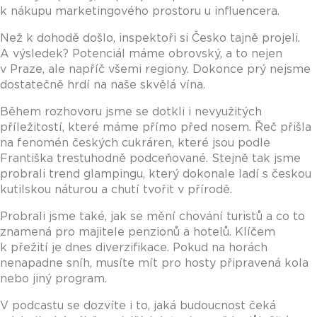
k nákupu marketingového prostoru u influencera.
Než k dohodě došlo, inspektoři si Česko tajně projeli.
A výsledek? Potenciál máme obrovský, a to nejen
v Praze, ale napříč všemi regiony. Dokonce prý nejsme
dostatečně hrdí na naše skvělá vína.
Během rozhovoru jsme se dotkli i nevyužitých
příležitostí, které máme přímo před nosem. Řeč přišla
na fenomén českých cukráren, které jsou podle
Františka trestuhodně podceňované. Stejně tak jsme
probrali trend glampingu, který dokonale ladí s českou
kutilskou náturou a chutí tvořit v přírodě.
Probrali jsme také, jak se mění chování turistů a co to
znamená pro majitele penzionů a hotelů. Klíčem
k přežití je dnes diverzifikace. Pokud na horách
nenapadne sníh, musíte mít pro hosty připravená kola
nebo jiný program.
V podcastu se dozvíte i to, jaká budoucnost čeká