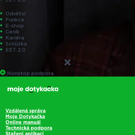
Odvětví
Funkce
E-shop
Ceník
Kariéra
Schůzka
EET 2.0
Nonstop podpora
Vzdálená správa
Moje Dotykačka
Online manuál
Technická podpora
Stažení aplikací