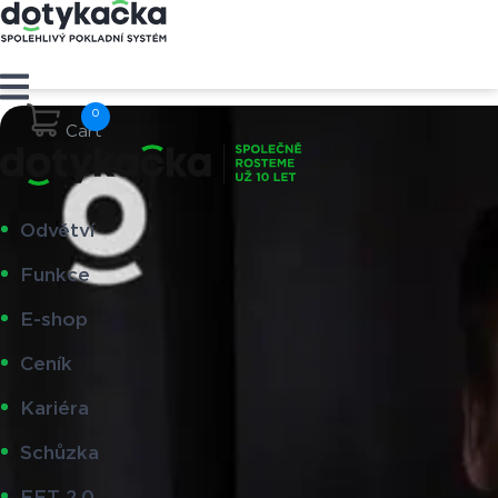
Cart
Odvětví
Funkce
E-shop
Ceník
Kariéra
Schůzka
EET 2.0