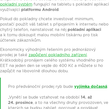
pokladní systém
fungující na tabletu s pokladní aplikací
využívající
platformu Android
.
Pokud do pokladny chcete investovat minimum,
postačí použít váš tablet s připojením k internetu nebo
chytrý telefon, nainstalovat na něj
pokladní aplikaci
a k tomu dokoupit malou mobilní tiskárnu pro tisk
účtenek zákazníkům.
Ekonomicky výhodným řešením pro jednorázový
prodej je také
zapůjčení pokladního zařízení
.
Krátkodobý pronájem celého systému vhodného pro
EET na jeden den se vejde do 400 Kč a můžete si ho
zapůjčit na libovolně dlouhou dobu.
Pro předvánoční prodej ryb bude
vyjímka dočasná
:
„Vynětí se bude vztahovat na období
14. až
24. prosince
, a to na všechny druhy provozoven, ve
kterých se budou zabíjet, porcovat a prodávat