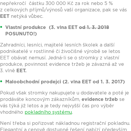
nepřekročí částku 300 000 Kč za rok nebo 5 %
z celkových příjmů/výnosů vaší organizace, pak se vás
EET
netýká vůbec.
Vlastní produkce (3. vlna EET
od 1. 3. 2018
POSUNUTO!)
Zahradníci, lesníci, majitelé lesních školek a další
podnikatelé v rostlinné či živočišné výrobě se letos
EET obávat nemusí. Jedná-li se o stromky z vlastní
produkce, povinnost evidence tržeb je závazná až ve
3. vlně
EET.
Maloobchodní prodejci (2. vlna EET od 1. 3. 2017)
Pokud však stromky nakupujete u dodavatele a poté je
prodáváte koncovým zákazníkům,
evidence tržeb
se
vás týká již letos a je tedy nejvyšší čas pro výběr
vhodného
pokladního systému
.
Není třeba si pořizovat nákladnou registrační pokladnu.
Elegantní a cenově dostupné řešení nabízí především