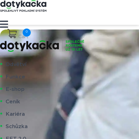
Cart
Odvětví
Funkce
E-shop
Ceník
Kariéra
Schůzka
EET 2.0