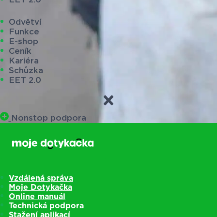
Odvětví
Funkce
E-shop
Ceník
Kariéra
Schůzka
EET 2.0
Nonstop podpora
Vzdálená správa
Moje Dotykačka
Online manuál
Technická podpora
Stažení aplikací