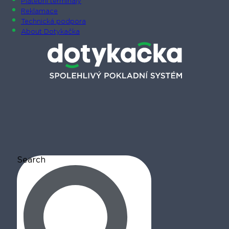
Platební terminály
Reklamace
Technická podpora
About Dotykačka
Search