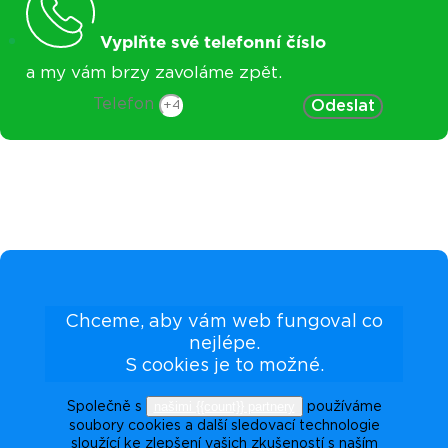
Vyplňte své telefonní číslo
a my vám brzy zavoláme zpět.
Telefon
Odeslat
Chceme, aby vám web fungoval co
nejlépe.
S cookies je to možné.
našimi {{count}} partnery
Společně s
používáme
soubory cookies a další sledovací technologie
sloužící ke zlepšení vašich zkušeností s naším