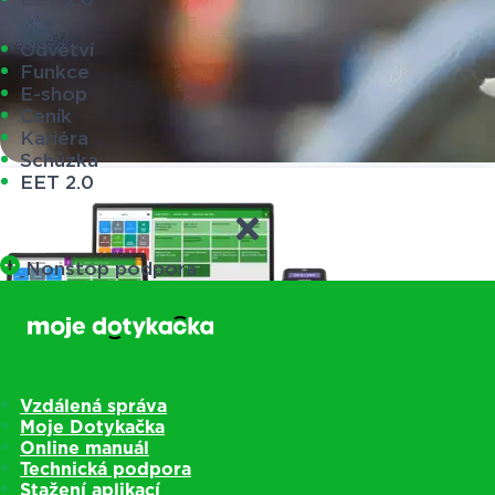
Odvětví
Funkce
E-shop
Ceník
Kariéra
Schůzka
EET 2.0
Nonstop podpora
Vzdálená správa
Moje Dotykačka
Online manuál
Technická podpora
Pokladny
Stažení aplikací