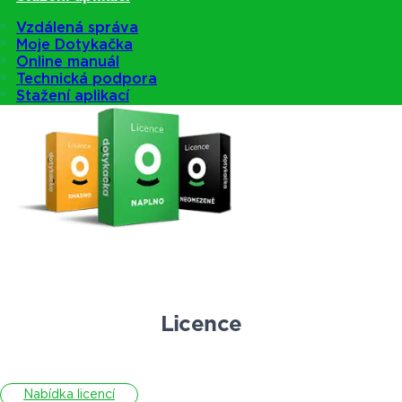
Vzdálená správa
Moje Dotykačka
Nabídka pokladen
Online manuál
Technická podpora
Stažení aplikací
Licence
Nabídka licencí