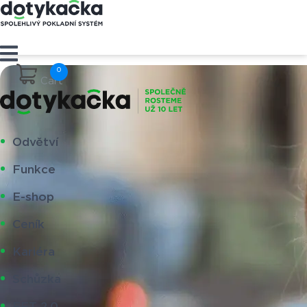
Cart
Odvětví
Funkce
E-shop
Ceník
Kariéra
Schůzka
EET 2.0