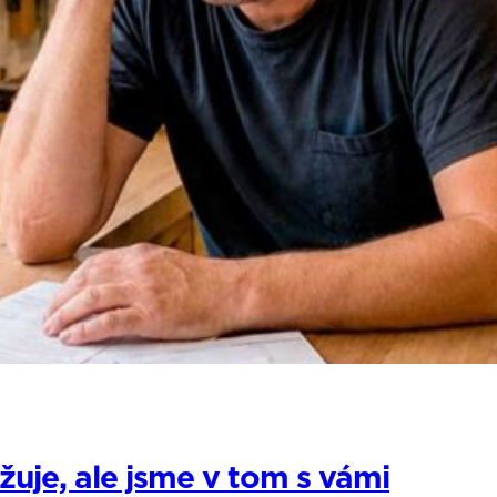
žuje, ale jsme v tom s vámi