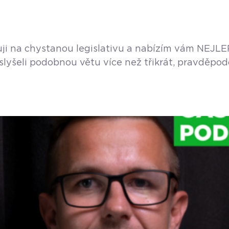
guji na chystanou legislativu a nabízím vám NEJLE
íc slyšeli podobnou větu více než třikrát, pravdě
nu nebo krámek. Místo toho, abyste dělali to, co 