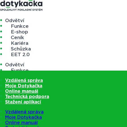
Odvětví
Funkce
E-shop
Ceník
Kariéra
Schůzka
EET 2.0
Odvětví
Funkce
E-shop
Vzdálená správa
Ceník
Moje Dotykačka
Kariéra
Online manuál
Schůzka
Technická podpora
EET 2.0
Stažení aplikací
Vzdálená správa
Moje Dotykačka
Online manuál