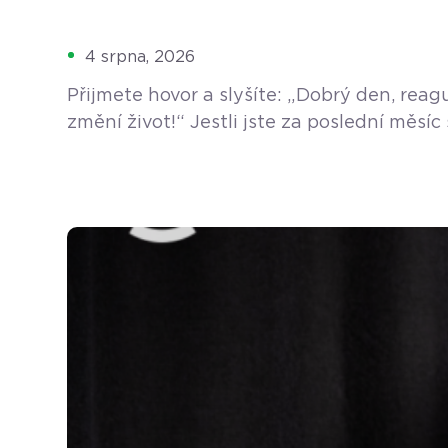
4 srpna, 2026
Přijmete hovor a slyšíte: „Dobrý den, rea
změní život!“ Jestli jste za poslední měs
A vůbec se vám nedivíme. Ráno otevřete díl