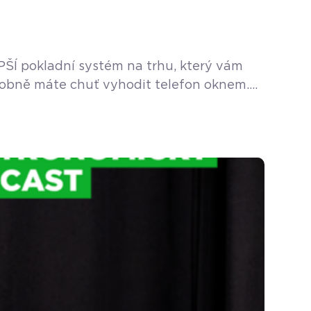
PŠÍ pokladní systém na trhu, který vám
podobně máte chuť vyhodit telefon oknem.
vás živí a baví […]