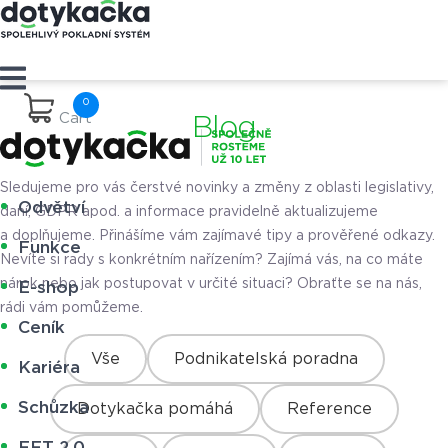
Cart
Blog
Sledujeme pro vás čerstvé novinky a změny z oblasti legislativy,
Odvětví
daní, GDPR apod. a informace pravidelně aktualizujeme
a doplňujeme. Přinášíme vám zajímavé tipy a prověřené odkazy.
Funkce
Nevíte si rady s konkrétním nařízením? Zajímá vás, na co máte
nárok nebo jak postupovat v určité situaci? Obraťte se na nás,
E-shop
rádi vám pomůžeme.
Ceník
Vše
Podnikatelská poradna
Kariéra
Schůzka
Dotykačka pomáhá
Reference
EET 2.0