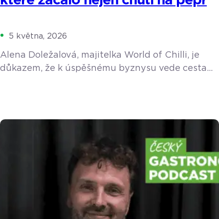
které začalo nejen chutí na pepř
5 května, 2026
Alena Doležalová, majitelka World of Chilli, je
důkazem, že k úspěšnému byznysu vede cesta
přes vlastní vášeň. Se svým týmem ročně
vypěstuje a ručně zpracuje tuny chilli papriček.
Ačkoliv o sobě tvrdí, že je deníčkový typ
a s technologiemi bojuje, při řízení dvou
kamenných prodejen a e-shopu nedá dopustit na
chytrý pokladní systém.
https://youtu.be/fDUy0WWmehM Vášeň, která
přežila cigarety Impuls k podnikání byl poměrně
[…]