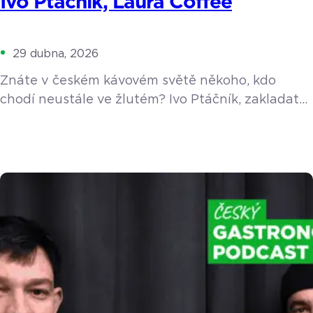
Ivo Ptáčník, Laura Coffee
29 dubna, 2026
Znáte v českém kávovém světě někoho, kdo
chodí neustále ve žlutém? Ivo Ptáčník, zakladatel
pražírny Laura Coffee a oblíbeného festivalu
Barista Cup Ostrava, obléká barvu slunce už
sedm let jako symbol pozitivního přístupu
k životu. V nové epizodě podcastu nás Ivo vzal na
cestu do doby, kdy si domů pořídil profesionální
kávovar La Marzocco a jako nadšenec poučoval
okolí, […]