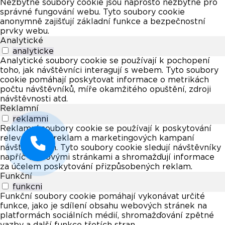
Nezbytné soubory cookie jsou naprosto nezbytné pro
správné fungování webu. Tyto soubory cookie
anonymně zajišťují základní funkce a bezpečnostní
prvky webu.
Analytické
analyticke
Analytické soubory cookie se používají k pochopení
toho, jak návštěvníci interagují s webem. Tyto soubory
cookie pomáhají poskytovat informace o metrikách
počtu návštěvníků, míře okamžitého opuštění, zdroji
návštěvnosti atd.
Reklamní
reklamni
Reklamní soubory cookie se používají k poskytování
relevantních reklam a marketingových kampaní
návštěvníkům. Tyto soubory cookie sledují návštěvníky
napříč webovými stránkami a shromažďují informace
za účelem poskytování přizpůsobených reklam.
Funkční
funkcni
Funkční soubory cookie pomáhají vykonávat určité
funkce, jako je sdílení obsahu webových stránek na
platformách sociálních médií, shromažďování zpětné