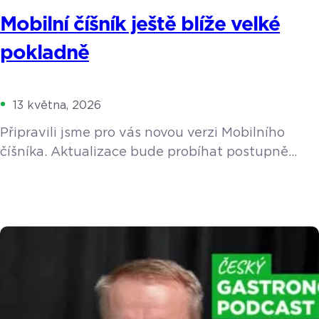
Mobilní číšník ještě blíže velké
pokladně
13 května, 2026
Připravili jsme pro vás novou verzi Mobilního
číšníka. Aktualizace bude probíhat postupně
v průběhu května a začátkem června. Navrhli
jsme ho tak, aby vám v největším shonu
skutečně uvolnil ruce a nabídl stejný komfort
a funkce, na které jste zvyklí z velké pokladny. Co
to znamená pro váš provoz v praxi? Personál
ušetří zbytečné kroky a hosté nebudou muset na
nic čekat. Kvůli […]