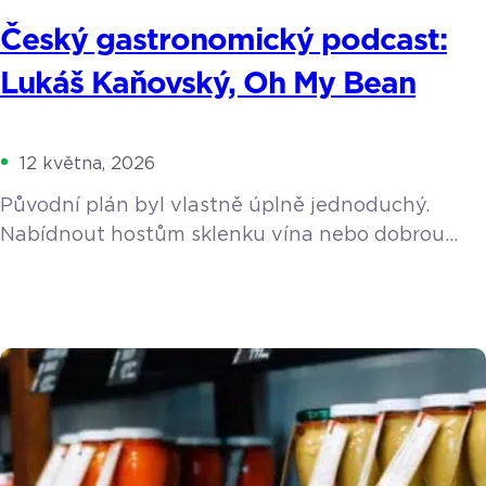
Český gastronomický podcast:
Lukáš Kaňovský, Oh My Bean
12 května, 2026
Původní plán byl vlastně úplně jednoduchý.
Nabídnout hostům sklenku vína nebo dobrou
kávu, když si přijdou vybrat do rodinného
showroomu keramiku. Z nevinného nápadu se
ale stala životní posedlost. Lukáš Kaňovský
postupně propadl kouzlu pražení, spadl do
pomyslné kávové králičí nory a vybudoval
v Luhačovicích koncept, který dalece přesahuje
hranice malého města. Během rozhovoru jsme
prošli jeho cestu […]