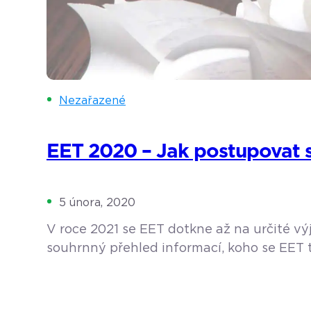
Nezařazené
EET 2020 – Jak postupovat s 
5 února, 2020
V roce 2021 se EET dotkne až na určité vý
souhrnný přehled informací, koho se EET tý
mít EET v roce 2021? Všeobecně se dá říct