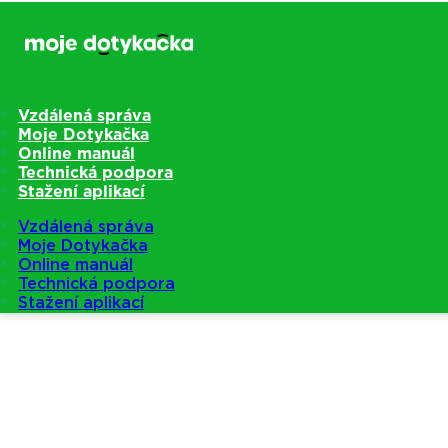
Vzdálená správa
Moje Dotykačka
Online manuál
Technická podpora
Stažení aplikací
Vzdálená správa
Moje Dotykačka
Online manuál
Technická podpora
Stažení aplikací