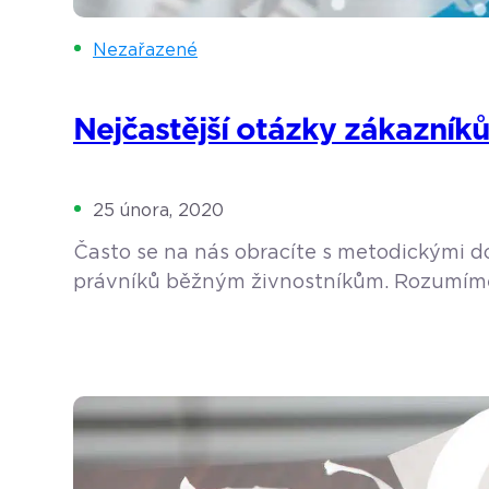
Nezařazené
Nejčastější otázky zákazníků
25 února, 2020
Často se na nás obracíte s metodickými do
právníků běžným živnostníkům. Rozumíme, 
a především vám chceme ušetřit čas. Namí
Opravdu musím mít […]