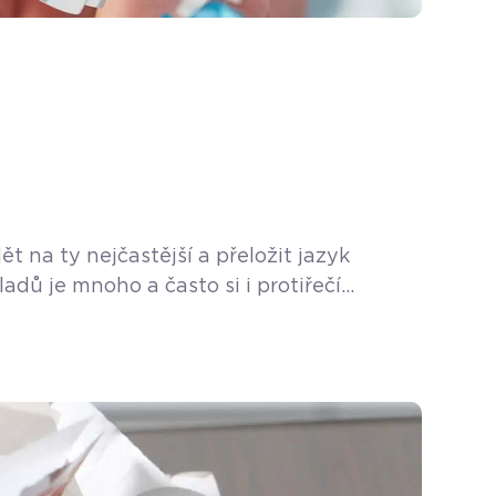
 na ty nejčastější a přeložit jazyk
ů je mnoho a často si i protiřečí
 můžete soustředit na své podnikání.