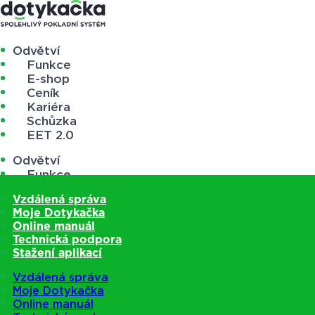
Odvětví
Funkce
E-shop
Ceník
Kariéra
Schůzka
EET 2.0
Odvětví
Funkce
E-shop
Vzdálená správa
Ceník
Moje Dotykačka
Kariéra
Online manuál
Schůzka
Technická podpora
EET 2.0
Stažení aplikací
Vzdálená správa
Moje Dotykačka
Online manuál