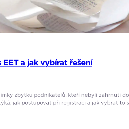
EET a jak vybírat řešení
jimky zbytku podnikatelů, kteří nebyli zahrnuti d
ká, jak postupovat při registraci a jak vybrat to
, že až na minimální výjimky uvedené […]