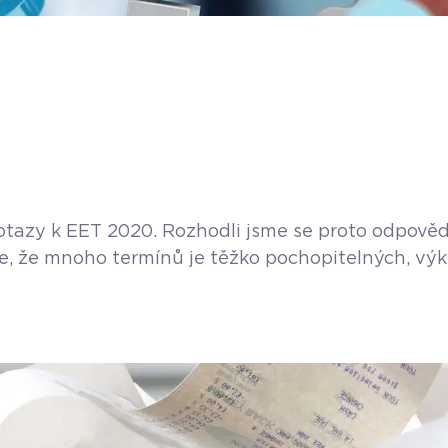
tazy k EET 2020. Rozhodli jsme se proto odpovědět
že mnoho termínů je těžko pochopitelných, výklad
sto vyhledávání informací a studia zákonů se tak