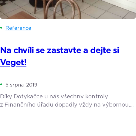
Reference
Na chvíli se zastavte a dejte si
Veget!
5 srpna, 2019
Díky Dotykačce u nás všechny kontroly
z Finančního úřadu dopadly vždy na výbornou.
Na Štěpánské ulici v Praze se schovává
nenápadné, ale velmi útulné Veget bistro.
Rodinnou firmu vede paní Barbora Helíková