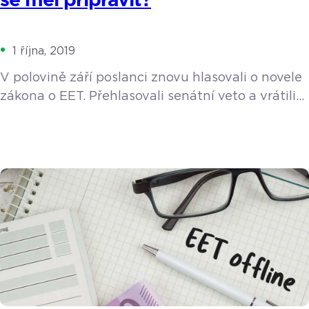
se měl připravit?
1 října, 2019
V polovině září poslanci znovu hlasovali o novele
zákona o EET. Přehlasovali senátní veto a vrátili
třetí a čtvrtou vlnu do hry. Povinnost elektronicky
evidovat tržby se tak už příští rok rozšíří na
řemeslníky a zástupce takzvaných svobodných
povolání, jako jsou právníci, lékaři nebo taxikáři.
Výjimku dostali pouze soukromí poskytovatelé
sociálních služeb nebo předvánoční prodejci
kaprů. Koho EET ve 3. a 4. vlně […]