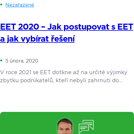
Nezařazené
EET 2020 – Jak postupovat s EET
a jak vybírat řešení
5 února, 2020
V roce 2021 se EET dotkne až na určité výjimky
zbytku podnikatelů, kteří nebyli zahrnuti do
prvních dvou vln. Přinášíme vám souhrnný
přehled informací, koho se EET týká, jak
postupovat při registraci a jak vybrat to správné
řešení právě pro vás. Koho musí mít EET v roce
2021? Všeobecně se dá říct, že až na minimální
výjimky uvedené […]