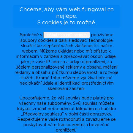
Chceme, aby vám web fungoval co
nejlépe.
S cookies je to možné.
našimi {{count}} partnery
Společně s
používáme
soubory cookies a další sledovací technologie
sloužící ke zlepšení vašich zkušeností s naším
webem. Můžeme ukládat nebo mít přístup k
informacím v zařízení a zpracovávat osobní údaje,
jako je vaše IP adresa a údaje o prohlížení, za
účelem personalizované reklamy a obsahu, měření
reklamy a obsahu, průzkumu sledovanosti a rozvoje
služeb. Kromě toho můžeme využívat přesné
geolokační údaje a identifikaci prostřednictvím
skenování zařízení.
Upozorňujeme, že váš souhlas bude platný pro
všechny naše subdomény. Svůj souhlas můžete
kdykoli změnit nebo odvolat kliknutím na tlačítko
„Předvolby souhlasu” v dolní části obrazovky.
Respektujeme vaše rozhodnutí a zavazujeme se
poskytovat vám transparentní a bezpečné
prohlížení.”