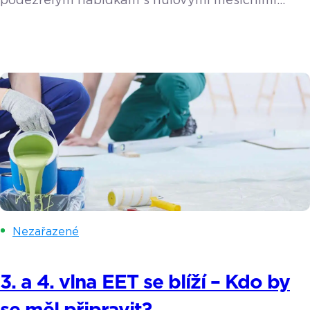
podezřelým nabídkám s nulovými měsíčními
poplatky. Díky našim užitečným radám budete
vědět, na co je třeba dát si pozor ať nekoupíte
zajíce v pytli.
Nezařazené
3. a 4. vlna EET se blíží – Kdo by