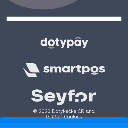
© 2026 Dotykačka ČR s.r.o.
GDPR
|
Cookies