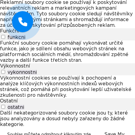
Reklamní soubory cookie se používají k poskytování
relevantních reklam a marketingových kampaní
návštěvníkům. Tyto soubory cookie sledují návštěvníky
napříč webovými stránkami a shromažďují informace
za účelem poskytování přizpůsobených reklam.
Funkční
funkcni
Funkční soubory cookie pomáhají vykonávat určité
funkce, jako je sdílení obsahu webových stránek na
platformách sociálních médií, shromažďování zpětné
vazby a další funkce třetích stran.
Výkonnostní
vykonnostni
Výkonnostní cookies se používají k pochopení a
analýze klíčových výkonnostních indexů webových
stránek, což pomáhá při poskytování lepší uživatelské
zkušenosti pro návštěvníky.
Ostatní
ostatni
Další nekategorizované soubory cookie jsou ty, které
jsou analyzovány a dosud nebyly zařazeny do žádné
kategorie.
Save My
Souhlas můžete odmítnout kliknutím zde