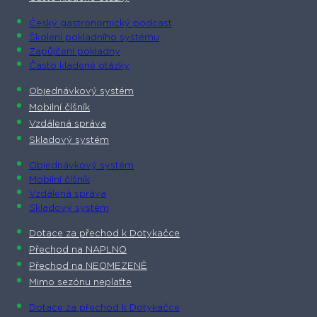
Český gastronomický podcast​
Školení pokladního systému
Zapůjčení pokladny
Často kladené otázky
Objednávkový systém
Mobilní číšník
Vzdálená správa
Skladový systém
Objednávkový systém
Mobilní číšník
Vzdálená správa
Skladový systém
Dotace za přechod k Dotykačce
Přechod na NAPLNO
Přechod na NEOMEZENĚ
Mimo sezónu neplaťte
Dotace za přechod k Dotykačce