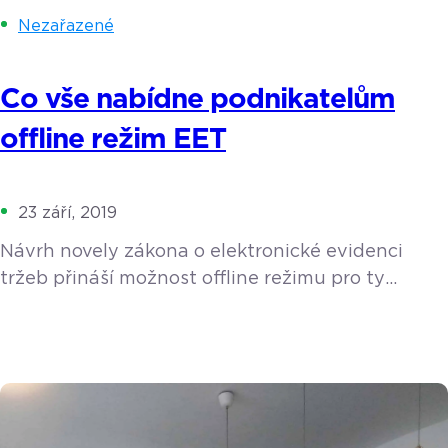
Nezařazené
Co vše nabídne podnikatelům
offline režim EET
23 září, 2019
Návrh novely zákona o elektronické evidenci
tržeb přináší možnost offline režimu pro ty
nejmenší živnostníky. Co zvláštní režim EET je,
kdo přesně a jakým způsobem ho může využívat,
to vše a mnohem více v tomto článku. Co vlastně
offline režim EET je a bude se týkat také vás?
Zvláštní režim EET se od klasického vedení tržeb
liší tím, že se veškeré hotovostní […]