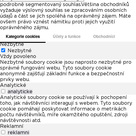
podrobně segmentovaný souhlas.Většina obchodníků
vyžaduje výslovný souhlas se zpracováním osobních
údajů a část se jich spoléhá na oprávněný zájem. Máte
ovšem právo vznést námitku proti jejich využití
oprávněného zájmu.
Kategorie cookies
Účely a funkce
Obchodníci
Nezbytné
Nezbytné
Vždy povoleno
Nezbytné soubory cookie jsou naprosto nezbytné pro
správné fungování webu. Tyto soubory cookie
anonymně zajišťují základní funkce a bezpečnostní
prvky webu.
Analytické
analyticke
Analytické soubory cookie se používají k pochopení
toho, jak návštěvníci interagují s webem. Tyto soubory
cookie pomáhají poskytovat informace o metrikách
počtu návštěvníků, míře okamžitého opuštění, zdroji
návštěvnosti atd.
Reklamní
reklamni