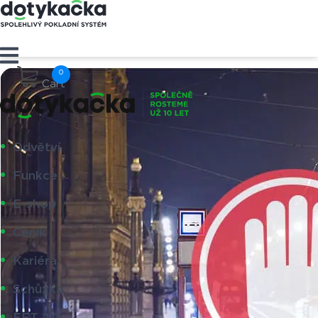
Cart
Odvětví
Funkce
E-shop
Ceník
Kariéra
Schůzka
EET 2.0