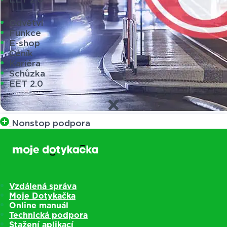
Odvětví
Funkce
E-shop
Ceník
Kariéra
Schůzka
EET 2.0
Nonstop podpora
Vzdálená správa
Moje Dotykačka
Online manuál
Technická podpora
Stažení aplikací