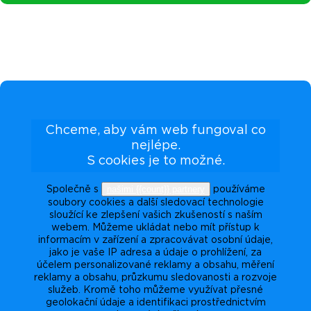
Chceme, aby vám web fungoval co
nejlépe.
S cookies je to možné.
našimi {{count}} partnery
Společně s
používáme
soubory cookies a další sledovací technologie
sloužící ke zlepšení vašich zkušeností s naším
webem. Můžeme ukládat nebo mít přístup k
informacím v zařízení a zpracovávat osobní údaje,
jako je vaše IP adresa a údaje o prohlížení, za
účelem personalizované reklamy a obsahu, měření
reklamy a obsahu, průzkumu sledovanosti a rozvoje
služeb. Kromě toho můžeme využívat přesné
geolokační údaje a identifikaci prostřednictvím