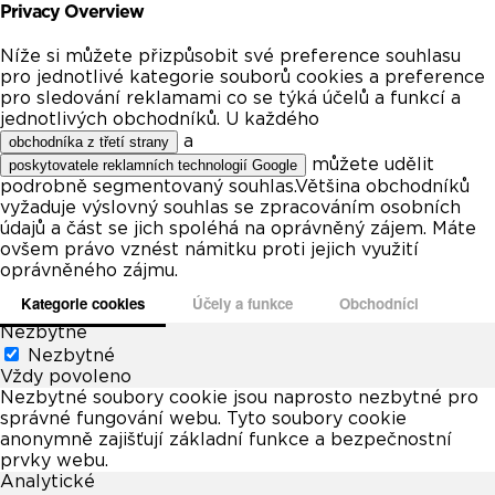
Privacy Overview
Níže si můžete přizpůsobit své preference souhlasu
pro jednotlivé kategorie souborů cookies a preference
pro sledování reklamami co se týká účelů a funkcí a
jednotlivých obchodníků. U každého
a
obchodníka z třetí strany
můžete udělit
poskytovatele reklamních technologií Google
podrobně segmentovaný souhlas.Většina obchodníků
vyžaduje výslovný souhlas se zpracováním osobních
údajů a část se jich spoléhá na oprávněný zájem. Máte
ovšem právo vznést námitku proti jejich využití
oprávněného zájmu.
Kategorie cookies
Účely a funkce
Obchodníci
Nezbytné
Nezbytné
Vždy povoleno
Nezbytné soubory cookie jsou naprosto nezbytné pro
správné fungování webu. Tyto soubory cookie
anonymně zajišťují základní funkce a bezpečnostní
prvky webu.
Analytické