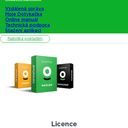
Vzdálená správa
Moje Dotykačka
Pokladny
Online manuál
Technická podpora
Stažení aplikací
Nabídka pokladen
Licence