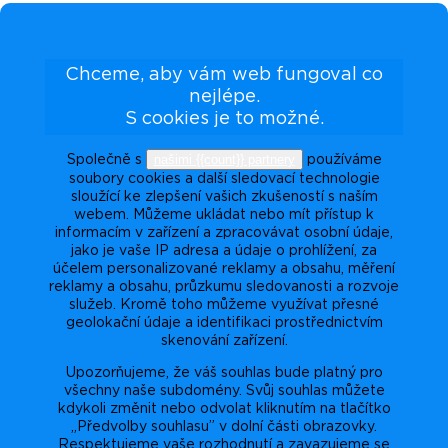
Chceme, aby vám web fungoval co
nejlépe.
S cookies je to možné.
našimi {{count}} partnery
Společně s
používáme
soubory cookies a další sledovací technologie
sloužící ke zlepšení vašich zkušeností s naším
webem. Můžeme ukládat nebo mít přístup k
informacím v zařízení a zpracovávat osobní údaje,
jako je vaše IP adresa a údaje o prohlížení, za
účelem personalizované reklamy a obsahu, měření
reklamy a obsahu, průzkumu sledovanosti a rozvoje
služeb. Kromě toho můžeme využívat přesné
geolokační údaje a identifikaci prostřednictvím
skenování zařízení.
Upozorňujeme, že váš souhlas bude platný pro
všechny naše subdomény. Svůj souhlas můžete
kdykoli změnit nebo odvolat kliknutím na tlačítko
„Předvolby souhlasu” v dolní části obrazovky.
Respektujeme vaše rozhodnutí a zavazujeme se