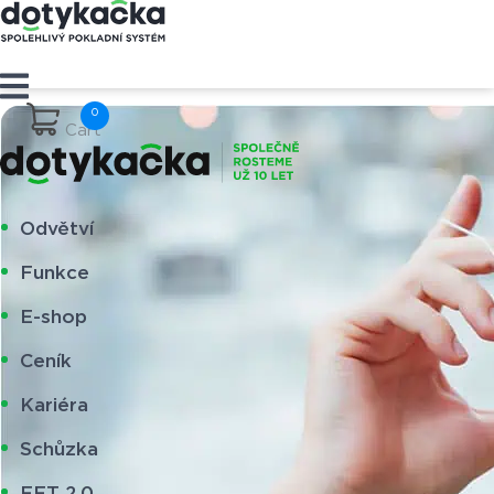
Cart
Odvětví
Funkce
E-shop
Ceník
Kariéra
Schůzka
EET 2.0