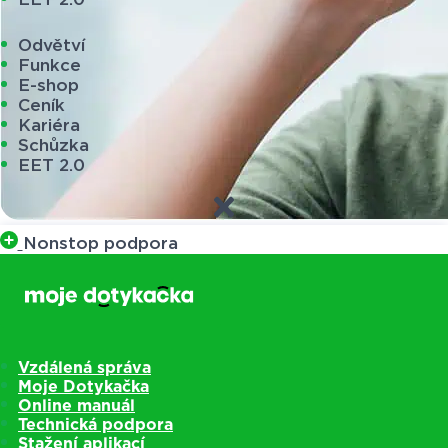
Odvětví
Funkce
E-shop
Ceník
Kariéra
Schůzka
EET 2.0
Nonstop podpora
Vzdálená správa
Moje Dotykačka
Online manuál
Technická podpora
Stažení aplikací