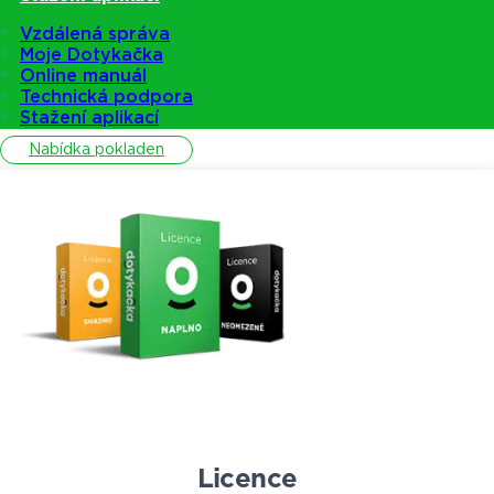
Vzdálená správa
Moje Dotykačka
Pokladny
Online manuál
Technická podpora
Stažení aplikací
Nabídka pokladen
Licence