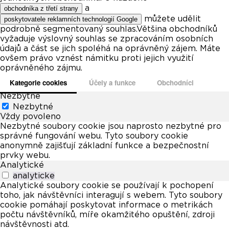
a
obchodníka z třetí strany
můžete udělit
poskytovatele reklamních technologií Google
podrobně segmentovaný souhlas.Většina obchodníků
vyžaduje výslovný souhlas se zpracováním osobních
údajů a část se jich spoléhá na oprávněný zájem. Máte
ovšem právo vznést námitku proti jejich využití
oprávněného zájmu.
Kategorie cookies
Účely a funkce
Obchodníci
Nezbytné
Nezbytné
Vždy povoleno
Nezbytné soubory cookie jsou naprosto nezbytné pro
správné fungování webu. Tyto soubory cookie
anonymně zajišťují základní funkce a bezpečnostní
prvky webu.
Analytické
analyticke
Analytické soubory cookie se používají k pochopení
toho, jak návštěvníci interagují s webem. Tyto soubory
cookie pomáhají poskytovat informace o metrikách
počtu návštěvníků, míře okamžitého opuštění, zdroji
návštěvnosti atd.