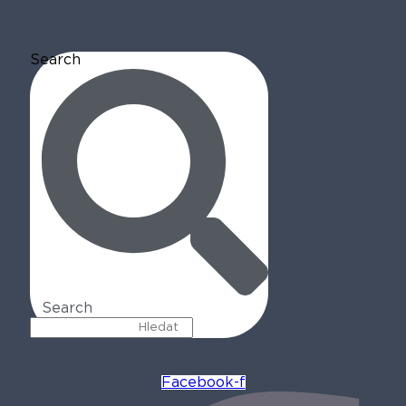
Search
Search
Facebook-f